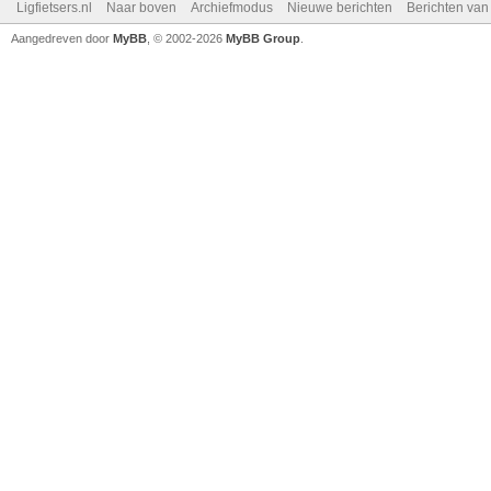
Ligfietsers.nl
Naar boven
Archiefmodus
Nieuwe berichten
Berichten va
Aangedreven door
MyBB
, © 2002-2026
MyBB Group
.