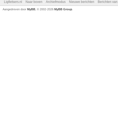
Ligfietsers.nl
Naar boven
Archiefmodus
Nieuwe berichten
Berichten va
Aangedreven door
MyBB
, © 2002-2026
MyBB Group
.