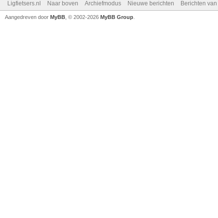
Ligfietsers.nl
Naar boven
Archiefmodus
Nieuwe berichten
Berichten va
Aangedreven door
MyBB
, © 2002-2026
MyBB Group
.