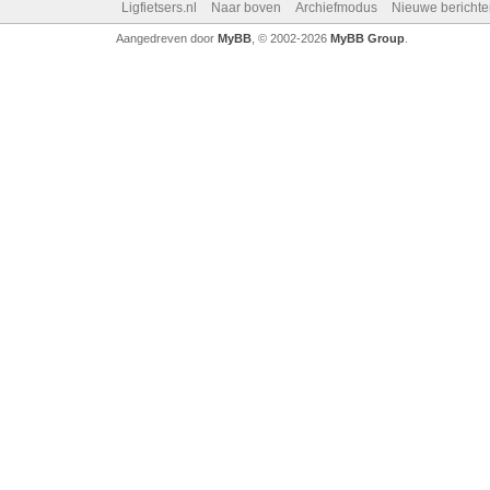
Ligfietsers.nl
Naar boven
Archiefmodus
Nieuwe berichte
Aangedreven door
MyBB
, © 2002-2026
MyBB Group
.