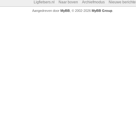
Ligfietsers.nl
Naar boven
Archiefmodus
Nieuwe berichte
Aangedreven door
MyBB
, © 2002-2026
MyBB Group
.