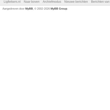
Ligfietsers.nl
Naar boven
Archiefmodus
Nieuwe berichten
Berichten va
Aangedreven door
MyBB
, © 2002-2026
MyBB Group
.