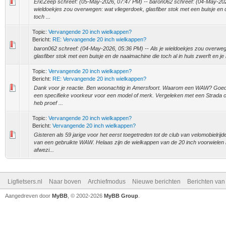
EricZeep schreef: (05-May-2026, 07:47 PM) -- baron062 schreef: (04-May-2026
wieldoekjes zou overwegen: wat vliegerdoek, glasfiber stok met een buisje en
toch ...
Topic:
Vervangende 20 inch wielkappen?
Bericht:
RE: Vervangende 20 inch wielkappen?
baron062 schreef: (04-May-2026, 05:36 PM) -- Als je wieldoekjes zou overweg
glasfiber stok met een buisje en de naaimachine die toch al in huis zwerft en je b
Topic:
Vervangende 20 inch wielkappen?
Bericht:
RE: Vervangende 20 inch wielkappen?
Dank voor je reactie. Ben woonachtig in Amersfoort. Waarom een WAW? Goede
een specifieke voorkeur voor een model of merk. Vergeleken met een Strada o
heb proef ...
Topic:
Vervangende 20 inch wielkappen?
Bericht:
Vervangende 20 inch wielkappen?
Gisteren als 59 jarige voor het eerst toegetreden tot de club van velomobielrij
van een gebruikte WAW. Helaas zijn de wielkappen van de 20 inch voorwielen
afwezi...
Ligfietsers.nl
Naar boven
Archiefmodus
Nieuwe berichten
Berichten va
Aangedreven door
MyBB
, © 2002-2026
MyBB Group
.