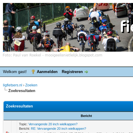
Welkom gast!
Aanmelden
Registreren
ligfietsers.nl
›
Zoeken
Zoekresultaten
Zoekresultaten
Bericht
Topic:
Vervangende 20 inch wielkappen?
Bericht:
RE: Vervangende 20 inch wielkappen?