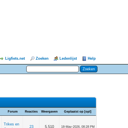
Ligfiets.net
Zoeken
Ledenlijst
Help
Forum
Reacties
Weergaven
Geplaatst op
[
opl
]
Trikes en
23
5.510
18-May-2026, 08:28 PM