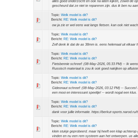
alles goed onderzocht en ook na laten kijken, zowel de o
gescheurd dat ze niet te repareren zijn. dus ik ben nu aan 
Topic:
Welk model is dit?
Bericht:
RE: Welk model is dit?
ow ja zie er wel eens wat langs fietsen. kan ook niet wachte
Topic:
Welk model is dit?
Bericht:
RE: Welk model is dit?
Zelf denk ik dat de as 38mm is. eens helemaal uit elkaar 
Topic:
Welk model is dit?
Bericht:
RE: Welk model is dit?
Fietsbennie schreef: (08-May-2026, 05:33 PM) -- Ik wens je
Russisch materiaal is zou ik ook goed nakijken op afluiste
Topic:
Welk model is dit?
Bericht:
RE: Welk model is dit?
Gideonaut schreef: (08-May-2026, 03:12 PM) -- Succes! ik v
een mooi en interessant speeltje! -- wordt nogal een klus. i
Topic:
Welk model is dit?
Bericht:
RE: Welk model is dit?
dank voor jullie informatie. https://berkut-sports.narod.ru
Topic:
Welk model is dit?
Bericht:
RE: Welk model is dit?
klein stukje geprobeerd. maar hij heeft een klap achtero
vinden en nu een rem systeem aan het ontwerpen. us alle