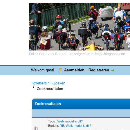
Welkom gast!
Aanmelden
Registreren
ligfietsers.nl
›
Zoeken
Zoekresultaten
Zoekresultaten
Topic:
Welk model is dit?
Bericht:
RE: Welk model is dit?