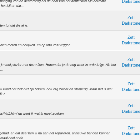
phanging van de achterbrug als de naaf van het achterwiel zijn dermate
Darkston
het kijken dat...
Zett
Darkston
n tot dat die af is.
Zett
Darkston
halen meten en bekijken. en op foto vast leggen
Zett
 veel plezier met deze fiets. Hopen dat je de nog weer in orde krijgt. Als het
Darkston
...
Zett
ond het zelf niet fijn fietsen, ook erg zwaar en stroperig. Maar het is wel
Darkston
k z...
Zett
Darkston
/his/his1.html nu weet ik wat ik moet zoeken
Zett
p gehad. en dat deel ben ik nu aan het repareren. al nieuwe banden kunnen
Darkston
maal heel ande...