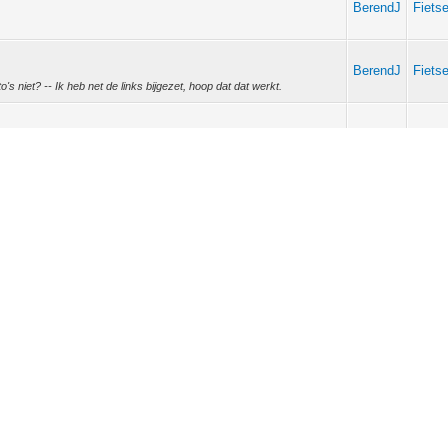
BerendJ
Fiets
BerendJ
Fiets
's niet? -- Ik heb net de links bijgezet, hoop dat dat werkt.
BerendJ
Open 
een zitting op de schaal? Zo ligt het natuurlijk ook niet echt fijn... -
 echt w...
BerendJ
Fiets
ts trike. Maar het blijkt dat ik geen tweewieler rijder ben, dus ik houdt
ic, er...
BerendJ
Open 
 het plan opgepakt om een tweewieler te proberen. Heb al veel ervaring
nda en zo voort) maa...
BerendJ
Zelfb
naar een directe besturing gebruiken, dus een stang aan elk
eeld https://lh3.go...