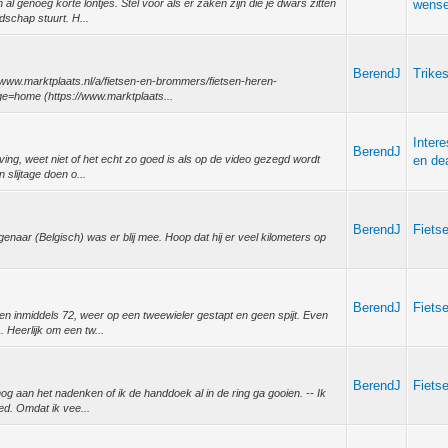
l genoeg korte lontjes. Stel voor als er zaken zijn die je dwars zitten
wense
dschap stuurt. H...
BerendJ
Trike
://www.marktplaats.nl/a/fietsen-en-brommers/fietsen-heren-
e=home (https://www.marktplaats...
Inter
BerendJ
ving, weet niet of het echt zo goed is als op de video gezegd wordt
en de
 slijtage doen o...
BerendJ
Fiets
genaar (Belgisch) was er blij mee. Hoop dat hij er veel kilometers op
BerendJ
Fiets
 en inmiddels 72, weer op een tweewieler gestapt en geen spijt. Even
 Heerlijk om een tw...
BerendJ
Fiets
 aan het nadenken of ik de handdoek al in de ring ga gooien. -- Ik
oed. Omdat ik vee...