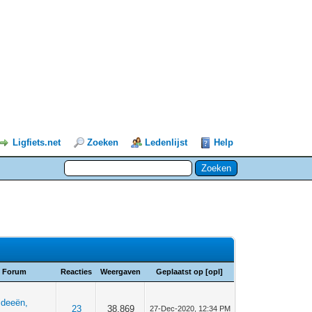
Ligfiets.net
Zoeken
Ledenlijst
Help
Forum
Reacties
Weergaven
Geplaatst op
[
opl
]
 ideeën,
23
38.869
27-Dec-2020, 12:34 PM