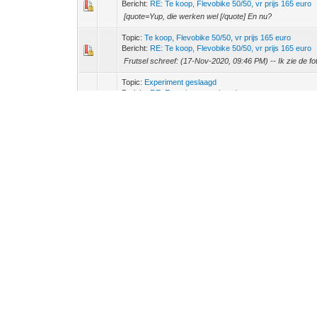
Bericht:
RE: Te koop, Flevobike 50/50, vr prijs 165 euro
[quote=Yup, die werken wel [/quote] En nu?
Topic:
Te koop, Flevobike 50/50, vr prijs 165 euro
Bericht:
RE: Te koop, Flevobike 50/50, vr prijs 165 euro
Frutsel schreef: (17-Nov-2020, 09:46 PM) -- Ik zie de foto
Topic:
Experiment geslaagd
Bericht:
RE: Experiment geslaagd
Lopopodium schreef: (17-Nov-2020, 08:45 PM) -- Had je wel 
- Ja, had de zitting van mijn trike ingezet, anders gleed ik
Topic:
Te koop, Flevobike 50/50, vr prijs 165 euro
Bericht:
Te koop, Flevobike 50/50, vr prijs 165 euro
Ik had deze Flevobike gekocht als aanvulling op mijn ligfie
het maar bij 3 wielen. Daarom te koop. de fiets is heel bas
Topic:
Experiment geslaagd
Bericht:
Experiment geslaagd
Omdat ik al een paar jaar op een open trike rijdt had ik
met tweewielers (Moto Guzzi, Yamaha, Suzuki, BMW, Ho
Topic:
Zelfbouw trike met frame van steigerbuis
Bericht:
RE: Zelfbouw trike met frame van steigerbuis
Hi Nova88, leuk initiatief. Voor de besturing kan je ook 
wieldraaipunt en de wielen via een stang gekoppeld. Voorb
Topic:
BertH stelt zich voor
Bericht:
RE: BertH stelt zich voor