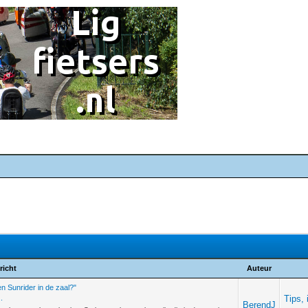
richt
Auteur
een Sunrider in de zaal?"
.
Tips,
BerendJ