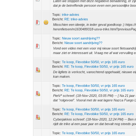
Laten we stoppen met deze negatieve benadering, er zijn a
dat je de betreffende persoon even een persoonlijke boo
Topic:
trike-advies
Bericht:
RE: trike-advies
Misschien een ideetje, in ieder geval goedkoop :) https
herenfietsen/m1630489318-usva-trike.html?previousPag
Topic:
Nieuw soort aandrijving??
Bericht:
Nieuw soort aandrijving??
Vond een video met een voor mij nieuw soort fietsaandrij
maar ziet er interessant uit. Vraag me af wat vervuiling en
Topic:
Te koop, Flevobike 50/50, vr prijs 165 euro
Bericht:
RE: Te koop, Flevobike 50/50, vr prijs 165 euro
De ligfiets is verkocht, vanochtend opgehaald, nieuwe ei
kan maken.
Topic:
Te koop, Flevobike 50/50, vr prijs 165 euro
Bericht:
RE: Te koop, Flevobike 50/50, vr prijs 165 euro
PietV* schreef: (18-Nov-2020, 03:05 PM) -- [ Na 21 jaar
dat "rolgevoel". Vooral met de wat lagere Nazca Fuego L.
Topic:
Te koop, Flevobike 50/50, vr prijs 165 euro
Bericht:
RE: Te koop, Flevobike 50/50, vr prijs 165 euro
Cyberjakkes schreef: (18-Nov-2020, 12:24 PM) -- Ben nog
rijdt de trike al een paar jaar en dat bevalt nog steeds g
Topic:
Te koop, Flevobike 50/50, vr prijs 165 euro