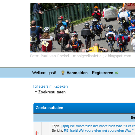
Welkom gast!
Aanmelden
Registreren
ligfietsers.nl
›
Zoeken
Zoekresultaten
Zoekresultaten
Be
Topic:
[split] Wel voorstellen niet voorstellen Was "is er 
Bericht:
RE: [split] Wel voorstellen niet voorstellen Was "..