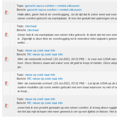
Topic:
gezocht nazca comfort + ventisit zitkussen
Bericht:
gezocht nazca comfort + ventisit zitkussen
Hallo allen, gister heb ik ter overbrugging , tot de tijd dat ik zeker weet wat voor 
sinner comfort gekocht via marktplaats. Ik kon het geduld niet opbrengen om pas
Topic:
zitschaal
Bericht:
zitschaal
Gister heb ik via marktplaats een sinner trike gekocht. Ik denk dat het een sin
is. Eigenlijk is deze fiets ter overbrugging tot ik meerdere trike tadpole's gete
welke ...
Topic:
nieuw op zoek naar info
Bericht:
RE: nieuw op zoek naar info
Wim -de roetsende schreef: (15-Jul-2021, 04:15 PM) -- Is voor een USVA nie
hoor. Deze Sinners staan wel vaker voor dit geld te koop of minder. Deze uitsp
ga...
Topic:
nieuw op zoek naar info
Bericht:
RE: nieuw op zoek naar info
Wim -de roetsende schreef: (15-Jul-2021, 03:31 PM) -- Let bij de USVA op de 
oudere modellen zijn soms wielen gebruikt met een maat waarvoor nu niet of 
te koop...
Topic:
nieuw op zoek naar info
Bericht:
RE: nieuw op zoek naar info
zonet heb ik een proefrit gemaakt op een sinner comfort. ik kreeg direct rugpijn.
het feit dat mijn lichaam niet meer gewend is om op een ligfiets te fietsen. Het is 