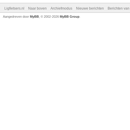
Ligfietsers.nl
Naar boven
Archiefmodus
Nieuwe berichten
Berichten va
Aangedreven door
MyBB
, © 2002-2026
MyBB Group
.