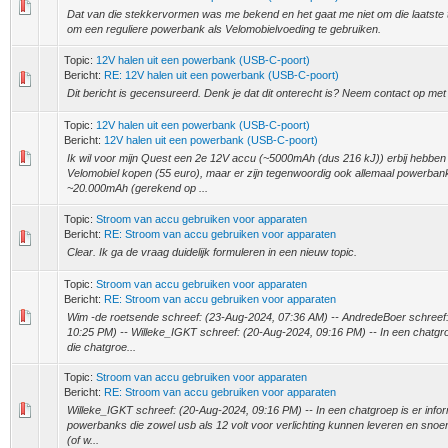
Dat van die stekkervormen was me bekend en het gaat me niet om die laatste t
om een reguliere powerbank als Velomobielvoeding te gebruiken.
Topic:
12V halen uit een powerbank (USB-C-poort)
Bericht:
RE: 12V halen uit een powerbank (USB-C-poort)
Dit bericht is gecensureerd. Denk je dat dit onterecht is? Neem contact op me
Topic:
12V halen uit een powerbank (USB-C-poort)
Bericht:
12V halen uit een powerbank (USB-C-poort)
Ik wil voor mijn Quest een 2e 12V accu (~5000mAh (dus 216 kJ)) erbij hebben e
Velomobiel kopen (55 euro), maar er zijn tegenwoordig ook allemaal powerban
~20.000mAh (gerekend op ...
Topic:
Stroom van accu gebruiken voor apparaten
Bericht:
RE: Stroom van accu gebruiken voor apparaten
Clear. Ik ga de vraag duidelijk formuleren in een nieuw topic.
Topic:
Stroom van accu gebruiken voor apparaten
Bericht:
RE: Stroom van accu gebruiken voor apparaten
Wim -de roetsende schreef: (23-Aug-2024, 07:36 AM) -- AndredeBoer schreef
10:25 PM) -- Willeke_IGKT schreef: (20-Aug-2024, 09:16 PM) -- In een chatgroe
die chatgroe...
Topic:
Stroom van accu gebruiken voor apparaten
Bericht:
RE: Stroom van accu gebruiken voor apparaten
Willeke_IGKT schreef: (20-Aug-2024, 09:16 PM) -- In een chatgroep is er info
powerbanks die zowel usb als 12 volt voor verlichting kunnen leveren en snoert
(of w...