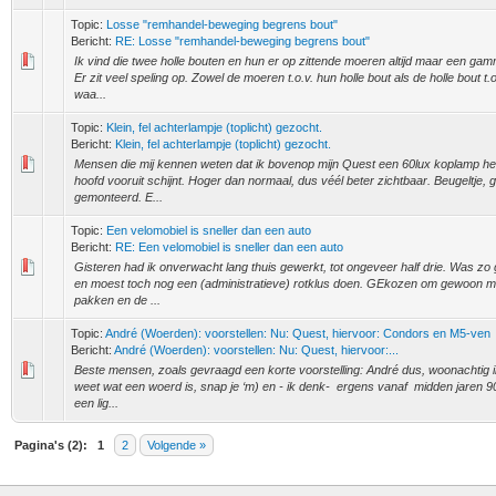
Topic:
Losse "remhandel-beweging begrens bout"
Bericht:
RE: Losse "remhandel-beweging begrens bout"
Ik vind die twee holle bouten en hun er op zittende moeren altijd maar een gam
Er zit veel speling op. Zowel de moeren t.o.v. hun holle bout als de holle bout t.o
waa...
Topic:
Klein, fel achterlampje (toplicht) gezocht.
Bericht:
Klein, fel achterlampje (toplicht) gezocht.
Mensen die mij kennen weten dat ik bovenop mijn Quest een 60lux koplamp heb
hoofd vooruit schijnt. Hoger dan normaal, dus véél beter zichtbaar. Beugeltje, 
gemonteerd. E...
Topic:
Een velomobiel is sneller dan een auto
Bericht:
RE: Een velomobiel is sneller dan een auto
Gisteren had ik onverwacht lang thuis gewerkt, tot ongeveer half drie. Was zo 
en moest toch nog een (administratieve) rotklus doen. GEkozen om gewoon m
pakken en de ...
Topic:
André (Woerden): voorstellen: Nu: Quest, hiervoor: Condors en M5-ven
Bericht:
André (Woerden): voorstellen: Nu: Quest, hiervoor:...
Beste mensen, zoals gevraagd een korte voorstelling: André dus, woonachtig i
weet wat een woerd is, snap je ‘m) en - ik denk- ergens vanaf midden jaren 90
een lig...
Pagina's (2):
1
2
Volgende »