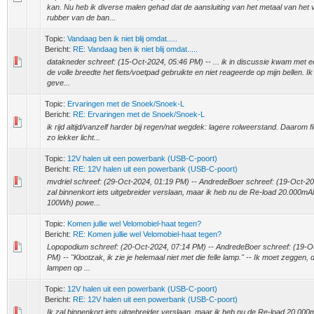
kan. Nu heb ik diverse malen gehad dat de aansluiting van het metaal van het v
rubber van de ban...
Topic:
Vandaag ben ik niet blij omdat.....
Bericht:
RE: Vandaag ben ik niet blij omdat.....
datakneder schreef: (15-Oct-2024, 05:46 PM) -- ... ik in discussie kwam met e
de volle breedte het fiets/voetpad gebruikte en niet reageerde op mijn bellen. I
geve...
Topic:
Ervaringen met de Snoek/Snoek-L
Bericht:
RE: Ervaringen met de Snoek/Snoek-L
ik rijd altijd/vanzelf harder bij regen/nat wegdek: lagere rolweerstand. Daarom fi
zo lekker licht...
Topic:
12V halen uit een powerbank (USB-C-poort)
Bericht:
RE: 12V halen uit een powerbank (USB-C-poort)
mvdriel schreef: (29-Oct-2024, 01:19 PM) -- AndredeBoer schreef: (19-Oct-20
zal binnenkort iets uitgebreider verslaan, maar ik heb nu de Re-load 20.000mAh
100Wh) powe...
Topic:
Komen jullie wel Velomobiel-haat tegen?
Bericht:
RE: Komen jullie wel Velomobiel-haat tegen?
Lopopodium schreef: (20-Oct-2024, 07:14 PM) -- AndredeBoer schreef: (19-O
PM) -- "Klootzak, ik zie je helemaal niet met die felle lamp." -- Ik moet zeggen, di
lampen op ...
Topic:
12V halen uit een powerbank (USB-C-poort)
Bericht:
RE: 12V halen uit een powerbank (USB-C-poort)
Ik zal binnenkort iets uitgebreider verslaan, maar ik heb nu de Re-load 20.000m