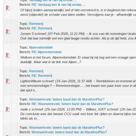
Topic:
Vandaag ben ik niet blij omdat.....
Bericht:
RE: Vandaag ben ik niet blij omdat.....
Of hij/zij (indien aansprakelijk) wel of niet verzekerd is, is in beginsel niet rele
eerst (objectief) de schade vast laten stellen. Vervolgens kan je - afhankelijk va
Topic:
Remmerij
Bericht:
RE: Remmerij
Jeroen S schreef: (07-Feb-2026, 11:21 PM) -- Ik zou van de remreiniger/ brake
Ook dat laat namelijk wel een glad laagje residu achter. Als je de tijd hebt, zou i
Topic:
Alpenvelomobiel
Bericht:
RE: Alpenvelomobiel
Welkom in het forum, Alpenvelomobiel. Er staat bij mij nog wel een vraagje open
duidelijk. Maar wat is de link met Alpen...?
Topic:
Remmerij
Bericht:
RE: Remmerij
LigfietsWilsum schreef: (19-Jan-2026, 11:37 AM) -- Remblokken en trommel al
met remmenreiniger? -- Remmenreiniger..... het kwam een paar keer voor in dit
dat spul n...
Topic:
Woonwerkvelo: betere band dan de MarathonPlus?
Bericht:
RE: Woonwerkvelo: betere band dan de MarathonPlus?
melle z schreef: (29-Jan-2026, 12:00 PM) -- Willeke_IGKT schreef: (29-Jan-20
De conclusie was dat nieuwe CCU vaak een keer lek rijden en daarna bijna noo
klinkt als to...
Topic:
Woonwerkvelo: betere band dan de MarathonPlus?
Bericht:
Woonwerkvelo: betere band dan de MarathonPlus?