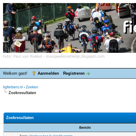
Welkom gast!
Aanmelden
Registreren
ligfietsers.nl
›
Zoeken
Zoekresultaten
Zoekresultaten
Bericht