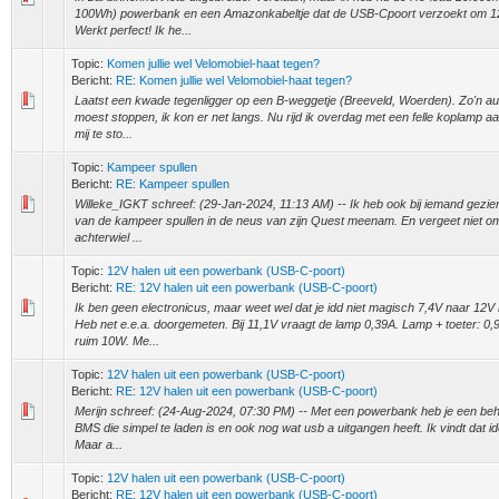
100Wh) powerbank en een Amazonkabeltje dat de USB-Cpoort verzoekt om 12
Werkt perfect! Ik he...
Topic:
Komen jullie wel Velomobiel-haat tegen?
Bericht:
RE: Komen jullie wel Velomobiel-haat tegen?
Laatst een kwade tegenligger op een B-weggetje (Breeveld, Woerden). Zo'n aub
moest stoppen, ik kon er net langs. Nu rijd ik overdag met een felle koplamp a
mij te sto...
Topic:
Kampeer spullen
Bericht:
RE: Kampeer spullen
Willeke_IGKT schreef: (29-Jan-2024, 11:13 AM) -- Ik heb ook bij iemand gezien 
van de kampeer spullen in de neus van zijn Quest meenam. En vergeet niet om
achterwiel ...
Topic:
12V halen uit een powerbank (USB-C-poort)
Bericht:
RE: 12V halen uit een powerbank (USB-C-poort)
Ik ben geen electronicus, maar weet wel dat je idd niet magisch 7,4V naar 12V
Heb net e.e.a. doorgemeten. Bij 11,1V vraagt de lamp 0,39A. Lamp + toeter: 0
ruim 10W. Me...
Topic:
12V halen uit een powerbank (USB-C-poort)
Bericht:
RE: 12V halen uit een powerbank (USB-C-poort)
Merijn schreef: (24-Aug-2024, 07:30 PM) -- Met een powerbank heb je een beh
BMS die simpel te laden is en ook nog wat usb a uitgangen heeft. Ik vindt dat i
Maar a...
Topic:
12V halen uit een powerbank (USB-C-poort)
Bericht:
RE: 12V halen uit een powerbank (USB-C-poort)