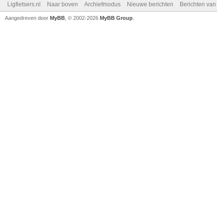
Ligfietsers.nl
Naar boven
Archiefmodus
Nieuwe berichten
Berichten va
Aangedreven door
MyBB
, © 2002-2026
MyBB Group
.