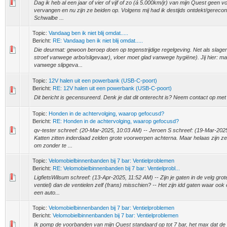
Dag ik heb al een jaar of vier of vijf of zo (á 5.000km/jr) van mijn Quest geen
vervangen en nu zijn ze beiden op. Volgens mij had ik destijds ontdekt/gereco
Schwalbe ...
Topic:
Vandaag ben ik niet blij omdat.....
Bericht:
RE: Vandaag ben ik niet blij omdat.....
Die deurmat: gewoon beroep doen op tegenstrijdige regelgeving. Net als slager
stroef vanwege arbo/sligevaar), vloer moet glad vanwege hygiëne). Jij hier: m
vanwege slipgeva...
Topic:
12V halen uit een powerbank (USB-C-poort)
Bericht:
RE: 12V halen uit een powerbank (USB-C-poort)
Dit bericht is gecensureerd. Denk je dat dit onterecht is? Neem contact op me
Topic:
Honden in de achtervolging, waarop gefocusd?
Bericht:
RE: Honden in de achtervolging, waarop gefocusd?
qv-tester schreef: (20-Mar-2025, 10:03 AM) -- Jeroen S schreef: (19-Mar-2025
Katten zitten inderdaad zelden grote voorwerpen achterna. Maar helaas zijn 
om zonder te ...
Topic:
Velomobielbinnenbanden bij 7 bar: Ventielproblemen
Bericht:
RE: Velomobielbinnenbanden bij 7 bar: Ventielprobl...
LigfietsWilsum schreef: (13-Apr-2025, 11:52 AM) -- Zijn je gaten in de velg grot
ventiel) dan de ventielen zelf (frans) misschien? -- Het zijn idd gaten waar ook
een auto...
Topic:
Velomobielbinnenbanden bij 7 bar: Ventielproblemen
Bericht:
Velomobielbinnenbanden bij 7 bar: Ventielproblemen
Ik pomp de voorbanden van mijn Quest standaard op tot 7 bar, het max dat de