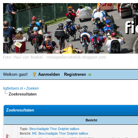
Welkom gast!
Aanmelden
Registreren
ligfietsers.nl
›
Zoeken
Zoekresultaten
Zoekresultaten
Bericht
Topic:
Beschadigde Thor Dolphin tailbox
Bericht:
RE: Beschadigde Thor Dolphin tailbox