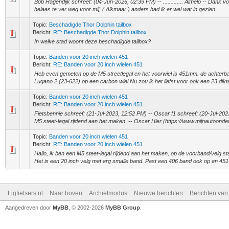
Bob Hagendijk schreef: (04-Jun-2026, 02:39 PM) -- ............. Almelo -- Dank vo
helaas te ver weg voor mij, ( Alkmaar ) anders had ik er wel wat in gezien.
Topic:
Beschadigde Thor Dolphin tailbox
Bericht:
RE: Beschadigde Thor Dolphin tailbox
In welke stad woont deze beschadigde tailbox?
Topic:
Banden voor 20 inch wielen 451
Bericht:
RE: Banden voor 20 inch wielen 451
Heb even gemeten op de M5 streetlegal en het voorwiel is 451mm. de achterb
Lugano 2 (23-622) op een carbon wiel Nu zou ik het liefst voor ook een 23 dik
Topic:
Banden voor 20 inch wielen 451
Bericht:
RE: Banden voor 20 inch wielen 451
Fietsbennie schreef: (21-Jul-2023, 12:52 PM) -- Oscar f1 schreef: (20-Jul-202
M5 steet-legal rijdend aan het maken -- Oscar Hier (https://www.mijnautoonderd
Topic:
Banden voor 20 inch wielen 451
Bericht:
RE: Banden voor 20 inch wielen 451
Hallo, ik ben een M5 steet-legal rijdend aan het maken, op de voorband/velg 
Het is een 20 inch velg met erg smalle band. Past een 406 band ook op en 451 
Ligfietsers.nl
Naar boven
Archiefmodus
Nieuwe berichten
Berichten va
Aangedreven door
MyBB
, © 2002-2026
MyBB Group
.