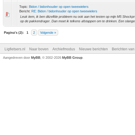
Topic:
Bidon / bidonhouder op open tweewielers
Bericht:
RE: Bidon / bidonhouder op open tweewielers
Leuk item, ik ben ditzelfde probleem nu ook aan het testen op mijn M5 Shockpr
op de pakkendrager. Dan moet ik telkens afstappen om te drinken. Een slangetj
Pagina's (2):
1
2
Volgende »
Ligfietsers.nl
Naar boven
Archiefmodus
Nieuwe berichten
Berichten va
Aangedreven door
MyBB
, © 2002-2026
MyBB Group
.