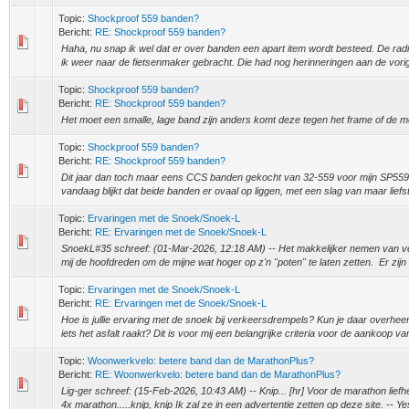
Topic:
Shockproof 559 banden?
Bericht:
RE: Shockproof 559 banden?
Haha, nu snap ik wel dat er over banden een apart item wordt besteed. De rad
ik weer naar de fietsenmaker gebracht. Die had nog herinneringen aan de vorig
Topic:
Shockproof 559 banden?
Bericht:
RE: Shockproof 559 banden?
Het moet een smalle, lage band zijn anders komt deze tegen het frame of de 
Topic:
Shockproof 559 banden?
Bericht:
RE: Shockproof 559 banden?
Dit jaar dan toch maar eens CCS banden gekocht van 32-559 voor mijn SP559. B
vandaag blijkt dat beide banden er ovaal op liggen, met een slag van maar liefs
Topic:
Ervaringen met de Snoek/Snoek-L
Bericht:
RE: Ervaringen met de Snoek/Snoek-L
SnoekL#35 schreef: (01-Mar-2026, 12:18 AM) -- Het makkelijker nemen van 
mij de hoofdreden om de mijne wat hoger op z'n "poten" te laten zetten. Er zijn 
Topic:
Ervaringen met de Snoek/Snoek-L
Bericht:
RE: Ervaringen met de Snoek/Snoek-L
Hoe is jullie ervaring met de snoek bij verkeersdrempels? Kun je daar overhe
iets het asfalt raakt? Dit is voor mij een belangrijke criteria voor de aankoop v
Topic:
Woonwerkvelo: betere band dan de MarathonPlus?
Bericht:
RE: Woonwerkvelo: betere band dan de MarathonPlus?
Lig-ger schreef: (15-Feb-2026, 10:43 AM) -- Knip... [hr] Voor de marathon liefhe
4x marathon.....knip, knip Ik zal ze in een advertentie zetten op deze site. -- Yes,