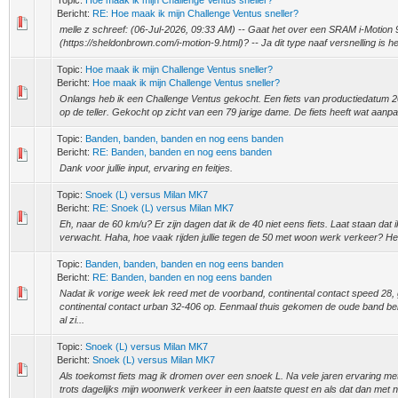
Topic:
Hoe maak ik mijn Challenge Ventus sneller?
Bericht:
RE: Hoe maak ik mijn Challenge Ventus sneller?
melle z schreef: (06-Jul-2026, 09:33 AM) -- Gaat het over een SRAM i-Motion 
(https://sheldonbrown.com/i-motion-9.html)? -- Ja dit type naaf versnelling is he
Topic:
Hoe maak ik mijn Challenge Ventus sneller?
Bericht:
Hoe maak ik mijn Challenge Ventus sneller?
Onlangs heb ik een Challenge Ventus gekocht. Een fiets van productiedatum
op de teller. Gekocht op zicht van een 79 jarige dame. De fiets heeft wat aanp
Topic:
Banden, banden, banden en nog eens banden
Bericht:
RE: Banden, banden en nog eens banden
Dank voor jullie input, ervaring en feitjes.
Topic:
Snoek (L) versus Milan MK7
Bericht:
RE: Snoek (L) versus Milan MK7
Eh, naar de 60 km/u? Er zijn dagen dat ik de 40 niet eens fiets. Laat staan dat
verwacht. Haha, hoe vaak rijden jullie tegen de 50 met woon werk verkeer? He
Topic:
Banden, banden, banden en nog eens banden
Bericht:
RE: Banden, banden en nog eens banden
Nadat ik vorige week lek reed met de voorband, continental contact speed 28,
continental contact urban 32-406 op. Eenmaal thuis gekomen de oude band b
al zi...
Topic:
Snoek (L) versus Milan MK7
Bericht:
Snoek (L) versus Milan MK7
Als toekomst fiets mag ik dromen over een snoek L. Na vele jaren ervaring met 
trots dagelijks mijn woonwerk verkeer in een laatste quest en als dat dan met n