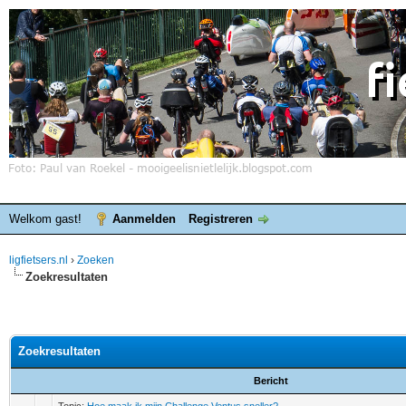
Welkom gast!
Aanmelden
Registreren
ligfietsers.nl
›
Zoeken
Zoekresultaten
Zoekresultaten
Bericht