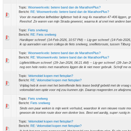
Topic:
Woonwerkvelo: betere band dan de MarathonPlus?
Bericht:
RE: Woonwerkvelo: betere band dan de MarathonPlus?
Voor de marathon liefhebber ligfietser heb ik nog 4x marathon 47-406 liggen, gra
Reeshof. Ze waren van mijn Strada geweest, waarna ik al snel met andere ban
Topic:
Fiets snelweg
Bericht:
RE: Fiets snelweg
Hardloper schreef: (14-Feb-2026, 10:57 PM) -- Lig-ger schreef: (14-Feb-2026,
ik op aanraden van een collega de fiets snelweg, snelfietsroute, tussen Tilburg 
Topic:
Woonwerkvelo: betere band dan de MarathonPlus?
Bericht:
RE: Woonwerkvelo: betere band dan de MarathonPlus?
LigfietsWilsum schreef: (29-Jan-2026, 06:21 AM) -- Lig-ger schreef: (28-Jan-2
nog een hele reeks met marathons liggen die ik niet meer gebruik. Schrijf me ee
Topic:
Velomobiel kopen met fietsplan?
Bericht:
RE: Velomobiel kopen met fietsplan?
Vrijdag heb ik even met het betreffende fiets lease bedrijf gebeld met de vraa
velomobiel een optie voor mij zou kunnen zijn. Daarop reageerden ze afwijzend. 
Topic:
Fiets snelweg
Bericht:
Fiets snelweg
Sinds een paar weken is mijn werk verhuisd, waardoor ik een nieuwe route mo
gewoon de kortste route door een donker bos. Best wel aardig, super rustig i
Topic:
Velomobiel kopen met fietsplan?
Bericht:
RE: Velomobiel kopen met fietsplan?