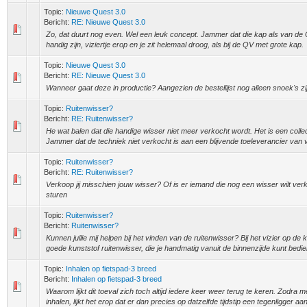
Topic:
Nieuwe Quest 3.0
Bericht:
RE: Nieuwe Quest 3.0
Zo, dat duurt nog even. Wel een leuk concept. Jammer dat die kap als van de Q
handig zijn, viziertje erop en je zit helemaal droog, als bij de QV met grote kap.
Topic:
Nieuwe Quest 3.0
Bericht:
RE: Nieuwe Quest 3.0
Wanneer gaat deze in productie? Aangezien de bestellijst nog alleen snoek's zi
Topic:
Ruitenwisser?
Bericht:
RE: Ruitenwisser?
He wat balen dat die handige wisser niet meer verkocht wordt. Het is een coll
Jammer dat de techniek niet verkocht is aan een blijvende toeleverancier van v
Topic:
Ruitenwisser?
Bericht:
RE: Ruitenwisser?
Verkoop jij misschien jouw wisser? Of is er iemand die nog een wisser wilt v
sturen
Topic:
Ruitenwisser?
Bericht:
Ruitenwisser?
Kunnen jullie mij helpen bij het vinden van de ruitenwisser? Bij het vizier op d
goede kunststof ruitenwisser, die je handmatig vanuit de binnenzijde kunt bedie
Topic:
Inhalen op fietspad-3 breed
Bericht:
Inhalen op fietspad-3 breed
Waarom lijkt dit toeval zich toch altijd iedere keer weer terug te keren. Zodra m
inhalen, lijkt het erop dat er dan precies op datzelfde tijdstip een tegenligger aan