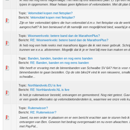
Ik heb het nog eens nagevraagd. Het heet bij ons leasefiets plan. Er zijn een h
types in opgenomen. Maar helaas geen ligfietsen of velomobielen. Met dit plan
Topic:
Velomobiel kopen met fietsplan?
Bericht:
Velomobiel kopen met fietsplan?
Zijn er hier velomobiel rijders die hun velomobiel d.m.v. het fietsplan via de w
aangeschaft? Ik ben benieuwd of dit namelijk een mogelijkheid bied, waarbij je 
Topic:
Woonwerkvelo: betere band dan de MarathonPlus?
Bericht:
RE: Woonwerkvelo: betere band dan de MarathonPlus?
Ik heb nog een hele reeks met marathons liggen die ik niet meer gebruik. Schri
kunnen we e.e.a. afstemmen. Mogelijk dat ik je er heel blij mee kan maken en da
Topic:
Banden, banden, banden en nog eens banden
Bericht:
RE: Banden, banden en nog eens banden
Wie heeft er ervaring met de binnenbanden van Schwalbe SV 6A? Het is voor mi
binnenbanden te gaan bestellen. Op de site bike24 vind ik een nieuwere, smal
schwalbe...
Topic:
Northlandvelo.EU is live
Bericht:
RE: Northlandvelo.NL is live
Ik heb je ruitenwisser besteld, ontvangen en gemonteerd. Nog niet getest. Gave 
er een goede aftersales op velomobielonderdelen is, waarmee we onze velo 
Topic:
Ruitenwisser?
Bericht:
RE: Ruitenwisser?
Jawel, na een order te plaatsen en er een bericht erachter aan te sturen heb i
ontvangen van Ben. Gewoon het bedrag overgemaakt en nu even afwachten.
met PayPal...