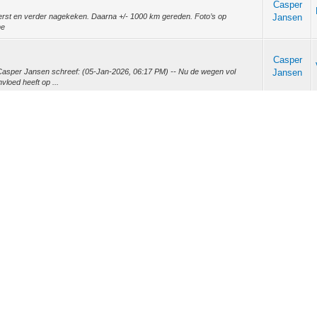
Casper
erst en verder nagekeken. Daarna +/- 1000 km gereden. Foto’s op
Jansen
me
Casper
Casper Jansen schreef: (05-Jan-2026, 06:17 PM) -- Nu de wegen vol
Jansen
nvloed heeft op ...
Casper
f en hoe dit spul invloed heeft op de fiets. De ketting is wel beschermd bij
Jansen
d zijn i...
Casper
ts verder dan jouw doel. Met een Strada. Alle campingspullen en kleding
Jansen
kwijt. Eerder...
Casper
hterband idem, maar nog meer profiel. Benieuwd wanneer ze echt niet meer
Jansen
e...
Casper
 dan slechts tweemaal per week. Was toen eind 50. Is goed te doen, maar
Jansen
oorgaande rout...