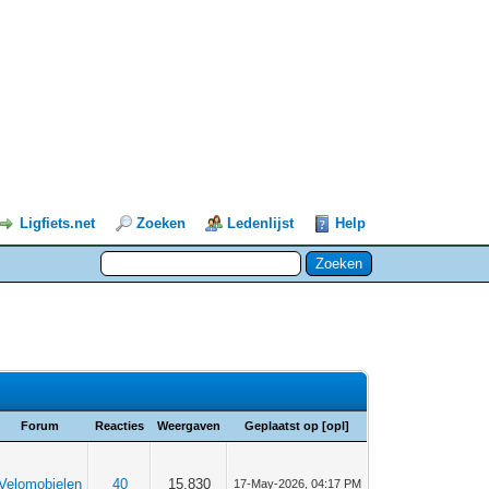
Ligfiets.net
Zoeken
Ledenlijst
Help
Forum
Reacties
Weergaven
Geplaatst op
[
opl
]
Velomobielen
40
15.830
17-May-2026, 04:17 PM