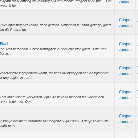
e spam die ik ontving en vandaag dus een reactie, reageer ik nu pas… Het
Jansen
 waar ik he...
Casper
lauwe loper nog niet kende, deze gedaan. Vennbahn is, zoals gezegd, goed
Jansen
 die ik eerst de...
nPlus?
Casper
peed. Rolt beter door. Lekbestendigheid is naar mijn idee goed. Is wel een
Jansen
at is...
Casper
 Nederlandse legerponcho koopt, die heeft drukknoppen aan de zijkant die
Jansen
 nog oogjes in zod...
Casper
m onze trike te vervoeren. Zijn jullie bekend met een tas waarin een
Jansen
oor in de trein. Op...
Casper
 kun je wat meer informatie toevoegen? Ik ga ervan uit dat je zelden iets
Jansen
ails te me...