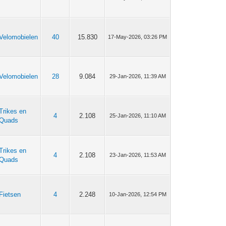
Velomobielen
40
15.830
17-May-2026, 03:26 PM
Velomobielen
28
9.084
29-Jan-2026, 11:39 AM
Trikes en
4
2.108
25-Jan-2026, 11:10 AM
Quads
Trikes en
4
2.108
23-Jan-2026, 11:53 AM
Quads
Fietsen
4
2.248
10-Jan-2026, 12:54 PM