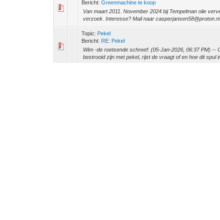
Bericht:
Greenmachine te koop
Van maart 2011. November 2024 bij Tempelman olie verv
verzoek. Interesse? Mail naar casperjansen58@proton.
Topic:
Pekel
Bericht:
RE: Pekel
Wim -de roetsende schreef: (05-Jan-2026, 06:37 PM) -- 
bestrooid zijn met pekel, rijst de vraagt of en hoe dit spul i
Topic:
Pekel
Bericht:
Pekel
Nu de wegen vol bestrooid zijn met pekel, rijst de vraagt o
een vm. Maar of de overige draaiende delen goed bescherm
Topic:
Nieuw hier
Bericht:
RE: Nieuw hier
Hoi, In 2022 ben ik naar Aups in de Provence gereden, ie
passen er goed in. Je kan in de muts ook een zak kleding 
Topic:
Banden, banden, banden en nog eens banden
Bericht:
RE: Banden, banden en nog eens banden
Dik 10k met de voorbanden en nog voldoende profiel. Ac
kunnen. Over 10k? CCU dus.
Topic:
Ervaringen gevraagd voor een potentiële starter
Bericht:
RE: Ervaringen gevraagd voor een potentiële start
Qua ervaring, heb jarenlang 52 enkele reis gedaan, maar
meer zat er niet in. Qua tijd en energie. Voor een goede d