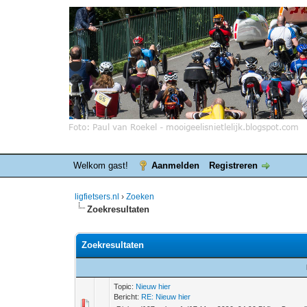
Welkom gast!
Aanmelden
Registreren
ligfietsers.nl
›
Zoeken
Zoekresultaten
Zoekresultaten
Topic:
Nieuw hier
Bericht:
RE: Nieuw hier