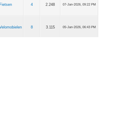
Fietsen
4
2.248
07-Jan-2026, 09:22 PM
Velomobielen
8
3.115
05-Jan-2026, 06:43 PM
Velomobielen
8
3.115
05-Jan-2026, 06:17 PM
Velomobielen
40
15.830
24-Dec-2025, 03:01 PM
Velomobielen
1.331
1.352.482
03-Dec-2025, 09:10 PM
Velomobielen
103
47.611
24-Oct-2025, 09:27 PM