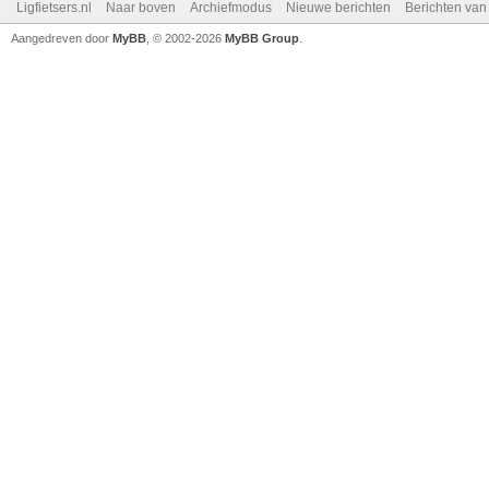
Ligfietsers.nl
Naar boven
Archiefmodus
Nieuwe berichten
Berichten va
Aangedreven door
MyBB
, © 2002-2026
MyBB Group
.