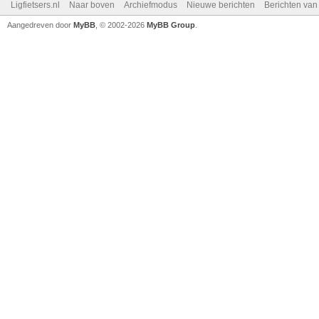
Ligfietsers.nl
Naar boven
Archiefmodus
Nieuwe berichten
Berichten va
Aangedreven door
MyBB
, © 2002-2026
MyBB Group
.