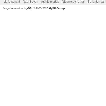
Ligfietsers.nl
Naar boven
Archiefmodus
Nieuwe berichten
Berichten va
Aangedreven door
MyBB
, © 2002-2026
MyBB Group
.