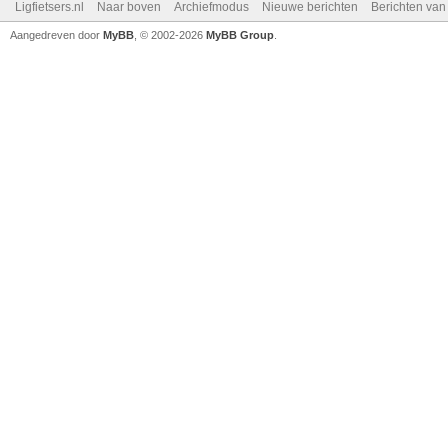
Ligfietsers.nl
Naar boven
Archiefmodus
Nieuwe berichten
Berichten va
Aangedreven door
MyBB
, © 2002-2026
MyBB Group
.