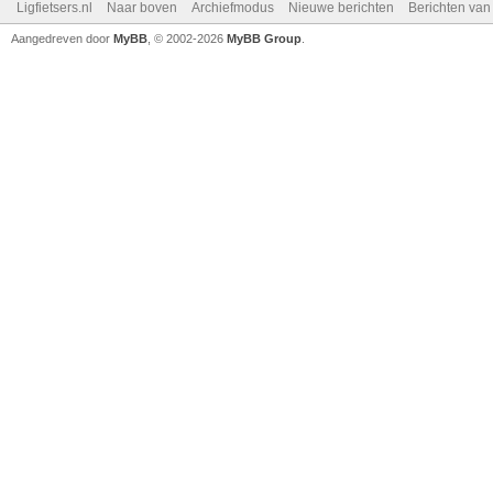
Ligfietsers.nl
Naar boven
Archiefmodus
Nieuwe berichten
Berichten va
Aangedreven door
MyBB
, © 2002-2026
MyBB Group
.