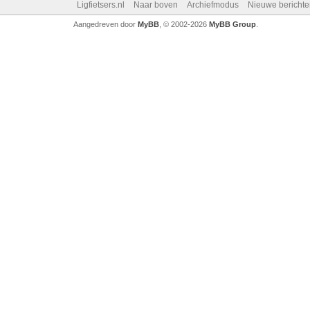
Ligfietsers.nl
Naar boven
Archiefmodus
Nieuwe berichte
Aangedreven door
MyBB
, © 2002-2026
MyBB Group
.