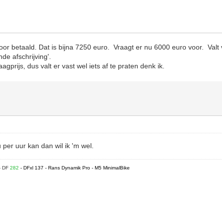
oor betaald. Dat is bijna 7250 euro. Vraagt er nu 6000 euro voor. Valt 
de afschrijving'.
agprijs, dus valt er vast wel iets af te praten denk ik.
 per uur kan dan wil ik 'm wel.
- DF
282
- DFxl 137 - Rans Dynamik Pro - M5 MinimalBike