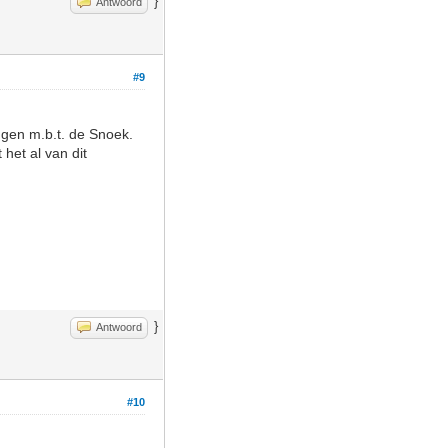
}
Antwoord
#9
ingen m.b.t. de Snoek.
het al van dit
}
Antwoord
#10