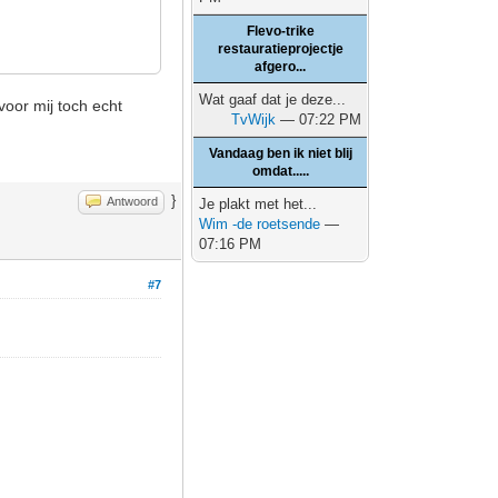
Flevo-trike
restauratieprojectje
afgero...
Wat gaaf dat je deze...
voor mij toch echt
TvWijk
— 07:22 PM
Vandaag ben ik niet blij
omdat.....
}
Antwoord
Je plakt met het...
Wim -de roetsende
—
07:16 PM
#7