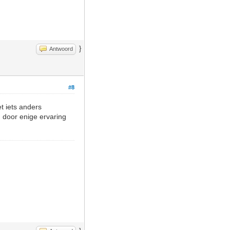
}
Antwoord
#8
t iets anders
d door enige ervaring