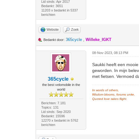
Lid sinds: Apr 2017
Bedankt: 3651
11203 x bedankt in 5337
berichten
Website
Zoek
365cycle
,
Willeke_IGKT
Bedankt door:
08-Nov-2023, 08:13 PM
Saukki heeft een mooie 
geworden. In mijn belev
met fietsen. Vermoed da
365cycle
the best velomobile in the
world
In words of others,
Wisdom blooms, forums unite,
Quoted love takes flight.
Berichten: 7.181
Topics: 131
Lid sinds: Sep 2020
Bedankt: 15596
12270 x bedankt in 5762
berichten