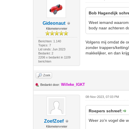
Bob Hagendijk schre
Weet iemand waarom e
Gideonaut
body naar achteren do
Kilometervreter
Berichten: 1.140
Volgens mij omdat de on
Topics: 7
zonder trappers/ketting
Lid sinds: Jun 2023
makkelijker, en dan krijg 
Bedankt: 2
2206 x bedankt in 1109
berichten
Zoek
Willeke_IGKT
Bedankt door:
08-Nov-2023, 07:03 PM
Roepers schreef:
Weer zo'n vogel die w
ZoefZoef
Kilometervreter