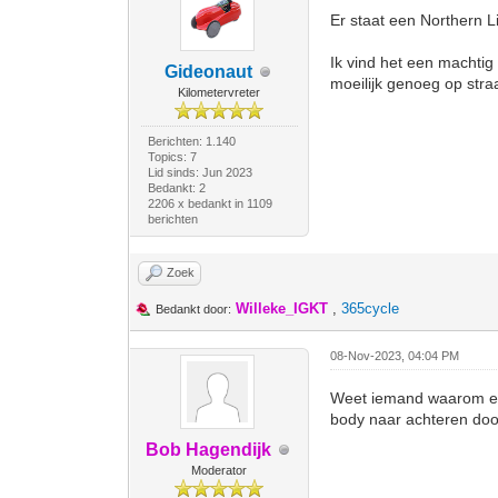
Er staat een Northern L
Ik vind het een machtig
Gideonaut
moeilijk genoeg op straa
Kilometervreter
Berichten: 1.140
Topics: 7
Lid sinds: Jun 2023
Bedankt: 2
2206 x bedankt in 1109
berichten
Zoek
Willeke_IGKT
,
365cycle
Bedankt door:
08-Nov-2023, 04:04 PM
Weet iemand waarom erv
body naar achteren door
Bob Hagendijk
Moderator