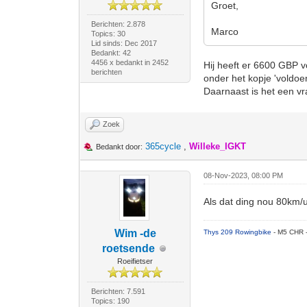
Groet,
Berichten: 2.878
Marco
Topics: 30
Lid sinds: Dec 2017
Bedankt: 42
4456 x bedankt in 2452
Hij heeft er 6600 GBP v
berichten
onder het kopje 'voldoen
Daarnaast is het een vra
Zoek
365cycle
,
Willeke_IGKT
Bedankt door:
08-Nov-2023, 08:00 PM
Als dat ding nou 80km/u
Wim -de
Thys 209 Rowingbike
- M5 CHR 
roetsende
Roeifietser
Berichten: 7.591
Topics: 190