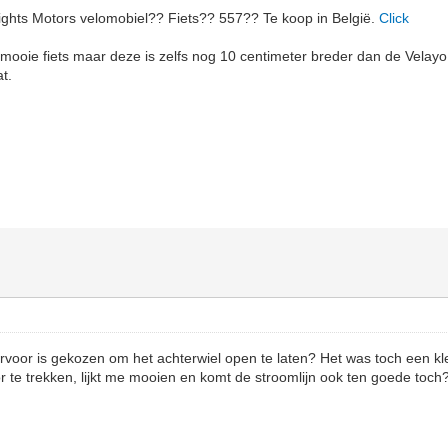
ights Motors velomobiel?? Fiets?? 557?? Te koop in België.
Click
 mooie fiets maar deze is zelfs nog 10 centimeter breder dan de Velayo 
t.
oor is gekozen om het achterwiel open te laten? Het was toch een kl
 te trekken, lijkt me mooien en komt de stroomlijn ook ten goede toch