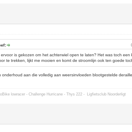
ef:
rvoor is gekozen om het achterwiel open te laten? Het was toch een 
or te trekken, lijkt me mooien en komt de stroomlijn ook ten goede to
 onderhoud aan die volledig aan weersinvloeden blootgestelde deraill
oBike lowracer - Challenge Hurricane - Thys 222 -
Ligfietsclub Noorderligt