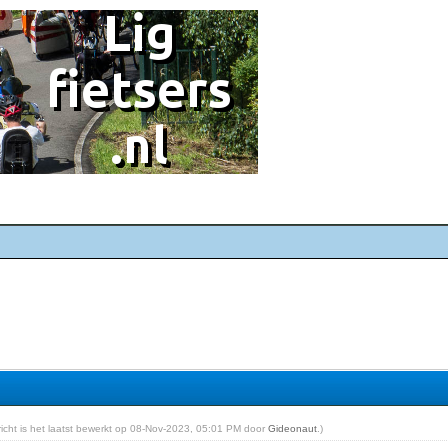
ericht is het laatst bewerkt op 08-Nov-2023, 05:01 PM door
Gideonaut
.)