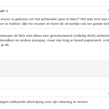
ef:
rvoor is gekozen om het achterwiel open te laten? Het was toch een 
or te trekken, lijkt me mooien en komt de stroomlijn ook ten goede to
twerper de fiets met alleen een gemotoriseerd (volledig dicht) achter
/derailleur en andere poespas, maar dan krijg je teveel papierwerk, e-b
je dit.
eigert voldoende afschrijving voor zijn rekening te nemen.