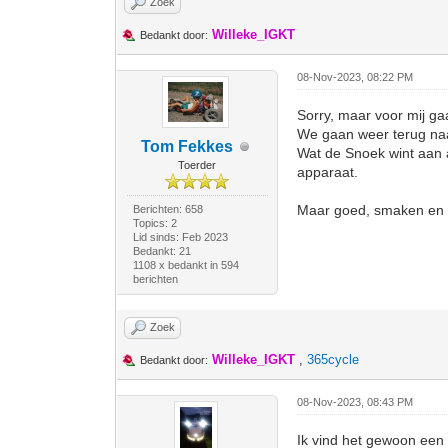
Zoek
Willeke_IGKT
Bedankt door:
08-Nov-2023, 08:22 PM
Sorry, maar voor mij gaa
We gaan weer terug naar
Tom Fekkes
Wat de Snoek wint aan a
Toerder
apparaat.
Maar goed, smaken en in
Berichten: 658
Topics: 2
Lid sinds: Feb 2023
Bedankt: 21
1108 x bedankt in 594
berichten
Zoek
Willeke_IGKT
,
365cycle
Bedankt door:
08-Nov-2023, 08:43 PM
Ik vind het gewoon ee