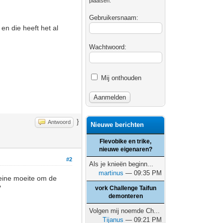
plaatsen.
Gebruikersnaam:
en die heeft het al
Wachtwoord:
Mij onthouden
}
Antwoord
Nieuwe berichten
Flevobike en trike,
nieuwe eigenaren?
#2
Als je knieën beginn...
martinus
— 09:35 PM
eine moeite om de
?
vork Challenge Taifun
demonteren
Volgen mij noemde Ch...
Tijanus
— 09:21 PM