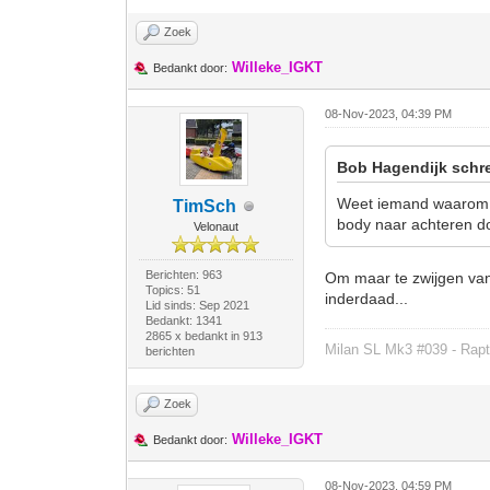
Zoek
Willeke_IGKT
Bedankt door:
08-Nov-2023, 04:39 PM
Bob Hagendijk schre
Weet iemand waarom e
TimSch
body naar achteren do
Velonaut
Berichten: 963
Om maar te zwijgen van
Topics: 51
inderdaad...
Lid sinds: Sep 2021
Bedankt: 1341
2865 x bedankt in 913
Milan SL Mk3 #039 - Rapt
berichten
Zoek
Willeke_IGKT
Bedankt door:
08-Nov-2023, 04:59 PM