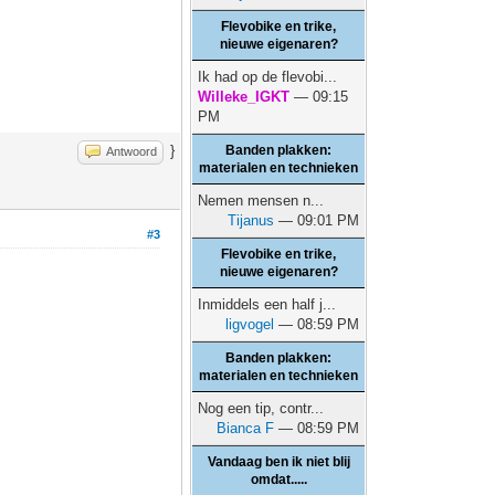
Flevobike en trike,
nieuwe eigenaren?
Ik had op de flevobi...
Willeke_IGKT
— 09:15
PM
}
Banden plakken:
Antwoord
materialen en technieken
Nemen mensen n...
Tijanus
— 09:01 PM
#3
Flevobike en trike,
nieuwe eigenaren?
Inmiddels een half j...
ligvogel
— 08:59 PM
Banden plakken:
materialen en technieken
Nog een tip, contr...
Bianca F
— 08:59 PM
Vandaag ben ik niet blij
omdat.....