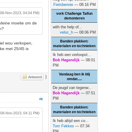
Fietsbennie
— 08:16 PM
(08-Nov-2023, 04:04 PM)
vork Challenge Taifun
demonteren
kleine moeite om de
with the help of...
ch?
veloc_h
— 08:06 PM
Banden plakken:
wiel wou verkopen,
materialen en technieken
ike met 25/45 is
Ik heb een verloopst...
Bob Hagendijk
— 08:01
PM
Vandaag ben ik blij
}
Antwoord
omdat.....
De jeugd van tegenw...
Bob Hagendijk
— 07:51
PM
#6
Banden plakken:
materialen en technieken
(08-Nov-2023, 04:11 PM)
Ik heb altijd een co...
Tom Fekkes
— 07:34
PM