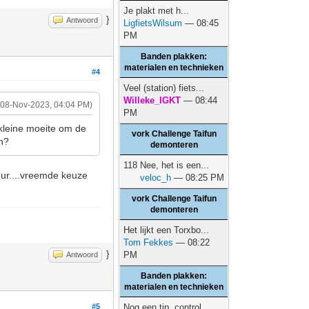
Je plakt met h...
}
Antwoord
LigfietsWilsum
— 08:45
PM
Banden plakken:
materialen en technieken
#4
Veel (station) fiets...
Willeke_IGKT
— 08:44
(08-Nov-2023, 04:04 PM)
PM
kleine moeite om de
vork Challenge Taifun
ch?
demonteren
118 Nee, het is een...
eur....vreemde keuze
veloc_h
— 08:25 PM
vork Challenge Taifun
demonteren
Het lijkt een Torxbo...
Tom Fekkes
— 08:22
}
PM
Antwoord
Banden plakken:
materialen en technieken
#5
Nog een tip, control...