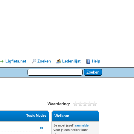
Ligfiets.net
Zoeken
Ledenlijst
Help
Waardering:
Topic Modes
Welkom
Je moet jezelf
aanmelden
#1
voor je een bericht kunt