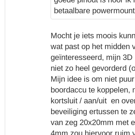
betaalbare powermount 
Mocht je iets moois kun
wat past op het midden v
geïnteresseerd, mijn 3D 
niet zo heel gevorderd 
Mijn idee is om niet pu
boordaccu te koppelen, 
kortsluit / aan/uit en ov
beveiliging ertussen te z
van zeg 20x20mm met ee
4mm zou hiervoor ruim v