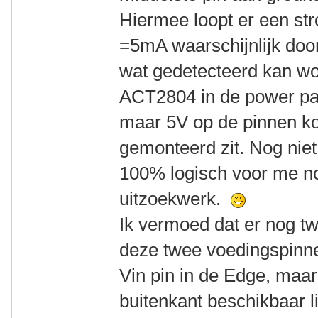
Hiermee loopt er een s
=5mA waarschijnlijk door
wat gedetecteerd kan wo
ACT2804 in de power pac
maar 5V op de pinnen k
gemonteerd zit. Nog niet a
100% logisch voor me no
uitzoekwerk.
Ik vermoed dat er nog tw
deze twee voedingspinne
Vin pin in de Edge, maa
buitenkant beschikbaar lij