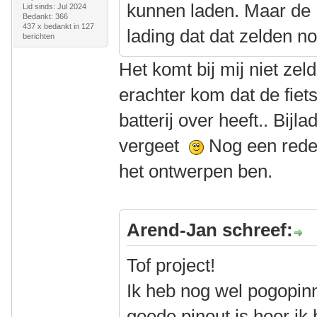
kunnen laden. Maar de 
Lid sinds: Jul 2024
Bedankt: 366
437 x bedankt in 127
lading dat dat zelden no
berichten
Het komt bij mij niet zel
erachter kom dat de fi
batterij over heeft.. Bijl
vergeet
Nog een rede
het ontwerpen ben.
Arend-Jan schreef:
Tof project!
Ik heb nog wel pogopinn
goede pinout is hoor ik