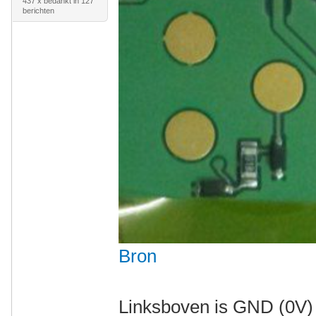
437 x bedankt in 127
berichten
Bron
Linksboven is GND (0V) 