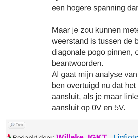
een hogere spanning da
Maar je zou kunnen mete
weerstand is tussen de 
diagonale pogo pinnen, 
beantwoorden.
Al gaat mijn analyse van
ben overtuigd nu dat het 
aansluit, als je maar li
aansluit op 0V en 5V.
Zoek
Willeke_IGKT
,
Ligfie
Bedankt door: