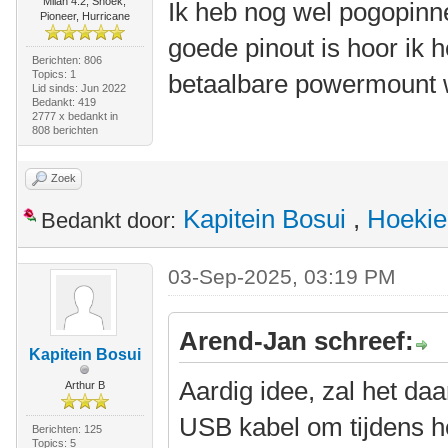
Milan 4.2, Snoek,
Ik heb nog wel pogopinne
Pioneer, Hurricane
goede pinout is hoor ik 
Berichten: 806
Topics: 1
betaalbare powermount w
Lid sinds: Jun 2022
Bedankt: 419
2777 x bedankt in
808 berichten
Zoek
Kapitein Bosui
,
Hoekie
Bedankt door:
03-Sep-2025, 03:19 PM
Arend-Jan schreef:
Kapitein Bosui
Aardig idee, zal het daa
Arthur B
USB kabel om tijdens he
Berichten: 125
Topics: 5