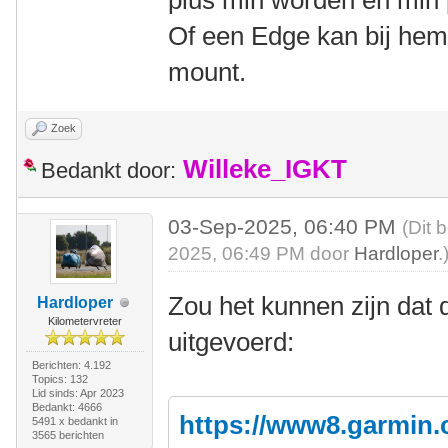
plus min worden en min 
Of een Edge kan bij hem
mount.
Zoek
Willeke_IGKT
Bedankt door:
03-Sep-2025, 06:40 PM
(Dit 
2025, 06:49 PM door
Hardloper
.
Zou het kunnen zijn dat 
Hardloper
Kilometervreter
uitgevoerd:
Berichten: 4.192
Topics: 132
Lid sinds: Apr 2023
Bedankt: 4666
https://www8.garmin.
5491 x bedankt in
3565 berichten