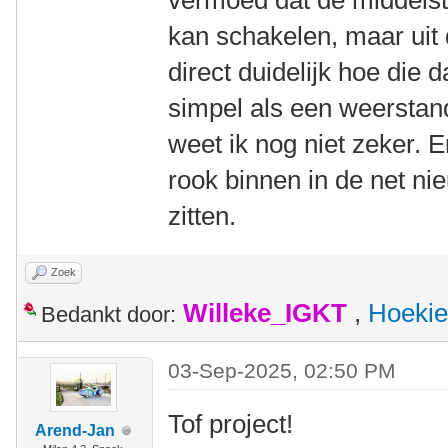
vermoed dat de middels
kan schakelen, maar uit d
direct duidelijk hoe die 
simpel als een weerstan
weet ik nog niet zeker. 
rook binnen in de net ni
zitten.
Zoek
Willeke_IGKT
,
Hoekie
Bedankt door:
03-Sep-2025, 02:50 PM
Tof project!
Arend-Jan