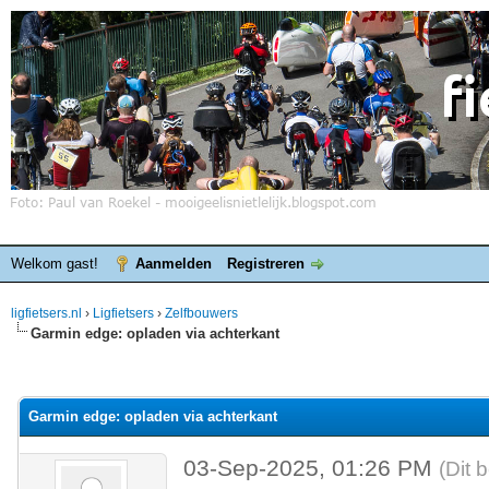
Welkom gast!
Aanmelden
Registreren
ligfietsers.nl
›
Ligfietsers
›
Zelfbouwers
Garmin edge: opladen via achterkant
elde waardering is 0
Garmin edge: opladen via achterkant
03-Sep-2025, 01:26 PM
(Dit 