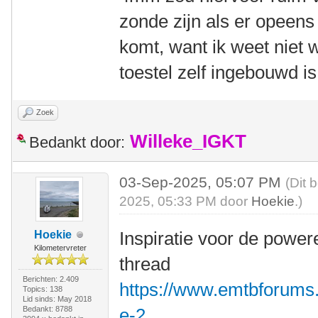
zonde zijn als er opeen
komt, want ik weet niet w
toestel zelf ingebouwd is
Zoek
Willeke_IGKT
Bedankt door:
03-Sep-2025, 05:07 PM
(Dit 
2025, 05:33 PM door
Hoekie
.)
Inspiratie voor de power
Hoekie
Kilometervreter
thread
Berichten: 2.409
https://www.emtbforums
Topics: 138
Lid sinds: May 2018
Bedankt: 8788
e-2