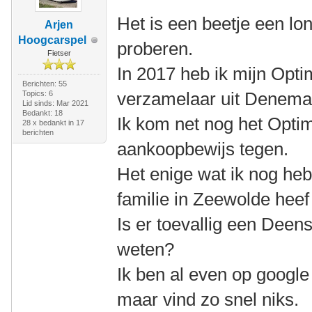
Het is een beetje een lon
Arjen
Hoogcarspel
proberen.
Fietser
In 2017 heb ik mijn Opt
Berichten: 55
verzamelaar uit Denema
Topics: 6
Lid sinds: Mar 2021
Bedankt: 18
Ik kom net nog het Optim
28 x bedankt in 17
berichten
aankoopbewijs tegen.
Het enige wat ik nog heb
familie in Zeewolde hee
Is er toevallig een Deens
weten?
Ik ben al even op googl
maar vind zo snel niks.