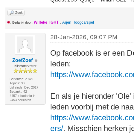
Zoek
Willeke_IGKT
,
Arjen Hoogcarspel
Bedankt door:
28-Jan-2026, 09:07 PM
Op facebook is er een D
ZoefZoef
leden:
Kilometervreter
https://www.facebook.c
Berichten: 2.879
Topics: 30
Lid sinds: Dec 2017
Bedankt: 42
En als je hieronder 'Ole'
4457 x bedankt in
2453 berichten
leden voorbij met de na
https://www.facebook.
ers/
. Misschien herken je