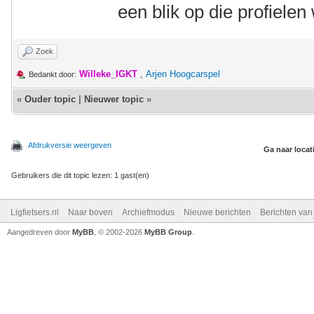
een blik op die profielen
Zoek
Willeke_IGKT
,
Arjen Hoogcarspel
Bedankt door:
«
Ouder topic
|
Nieuwer topic
»
Afdrukversie weergeven
Ga naar locat
Gebruikers die dit topic lezen: 1 gast(en)
Ligfietsers.nl
Naar boven
Archiefmodus
Nieuwe berichten
Berichten va
Aangedreven door
MyBB
, © 2002-2026
MyBB Group
.