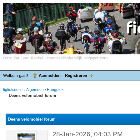
Welkom gast!
Aanmelden
Registreren
ligfietsers.nl
›
Algemeen
›
Hangplek
Deens velomobiel forum
elde waardering is 0
Deens velomobiel forum
28-Jan-2026, 04:03 PM