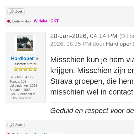
Zoek
Willeke_IGKT
Bedankt door:
28-Jan-2026, 04:14 PM
(Dit 
2026, 08:35 PM door
Hardloper
.
Misschien kun je hem vi
Hardloper
Kilometervreter
krijgen. Misschien zijn er
Berichten: 4.192
Strava groepen, die hem
Topics: 132
Lid sinds: Apr 2023
misschien wel in contac
Bedankt: 4665
5491 x bedankt in
3565 berichten
Geduld en respect voor d
Zoek