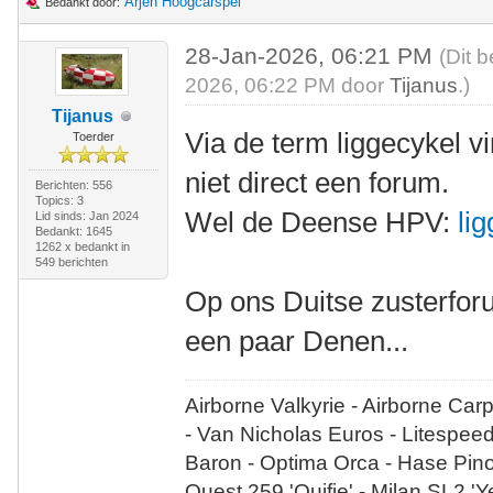
Arjen Hoogcarspel
Bedankt door:
28-Jan-2026, 06:21 PM
(Dit 
2026, 06:22 PM door
Tijanus
.)
Tijanus
Via de term liggecykel vi
Toerder
niet direct een forum.
Berichten: 556
Topics: 3
Wel de Deense HPV:
li
Lid sinds: Jan 2024
Bedankt: 1645
1262 x bedankt in
549 berichten
Op ons Duitse zusterfor
een paar Denen...
Airborne Valkyrie - Airborne Car
- Van Nicholas Euros - Litespee
Baron - Optima Orca - Hase Pin
Quest 259 'Quifje' - Milan SL2 '