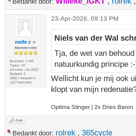
Willeke_IGKT
,
rolrek
Bedankt door:
23-Apr-2026, 09:13 PM
Niels van der Wal sch
melle z
Kilometervreter
Tja, de wet van behoud
Berichten: 1.345
natuurkundig principe :-
Topics: 34
Lid sinds: Jun 2022
Bedankt: 0
Wellicht kun je mij ook u
2366 x bedankt in
1227 berichten
klopt van mijn redenatie
Optima Stinger |
2x Dries Baron
Zoek
rolrek
,
365cycle
Bedankt door: