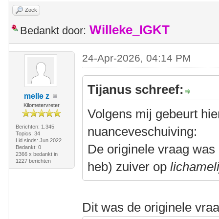
Zoek
Willeke_IGKT
Bedankt door:
24-Apr-2026, 04:14 PM
Tijanus schreef:
melle z
Kilometervreter
Volgens mij gebeurt hie
Berichten: 1.345
nuanceveschuiving:
Topics: 34
Lid sinds: Jun 2022
De originele vraag was 
Bedankt: 0
2366 x bedankt in
1227 berichten
heb) zuiver op
lichameli
Dit was de originele vra