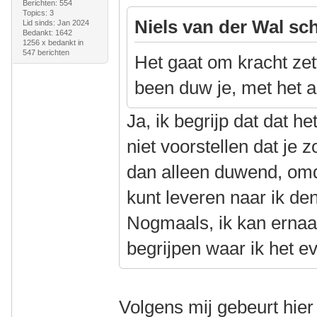
Berichten: 554
Topics: 3
Niels van der Wal sch
Lid sinds: Jan 2024
Bedankt: 1642
1256 x bedankt in
547 berichten
Het gaat om kracht zet
been duw je, met het a
Ja, ik begrijp dat dat h
niet voorstellen dat je 
dan alleen duwend, omd
kunt leveren naar ik denk
Nogmaals, ik kan ernaas
begrijpen waar ik het ev
Volgens mij gebeurt hier