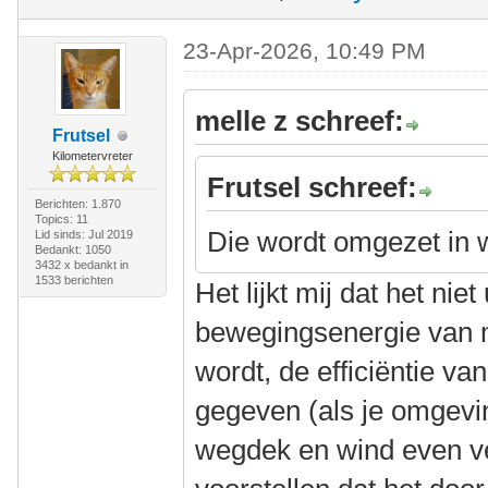
23-Apr-2026, 10:49 PM
melle z schreef:
Frutsel
Kilometervreter
Frutsel schreef:
Berichten: 1.870
Topics: 11
Die wordt omgezet in
Lid sinds: Jul 2019
Bedankt: 1050
3432 x bedankt in
1533 berichten
Het lijkt mij dat het nie
bewegingsenergie van m
wordt, de efficiëntie va
gegeven (als je omgevi
wegdek en wind even ve