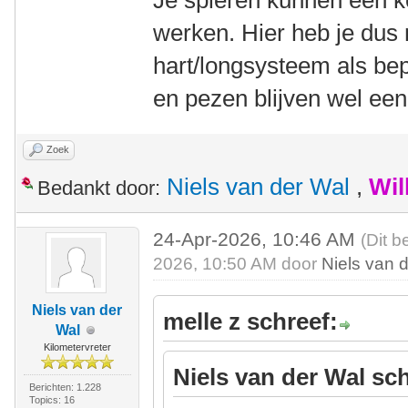
Je spieren kunnen een ko
werken. Hier heb je dus 
hart/longsysteem als be
en pezen blijven wel een
Zoek
Niels van der Wal
,
Wil
Bedankt door:
24-Apr-2026, 10:46 AM
(Dit b
2026, 10:50 AM door
Niels van 
Niels van der
melle z schreef:
Wal
Kilometervreter
Niels van der Wal sch
Berichten: 1.228
Topics: 16