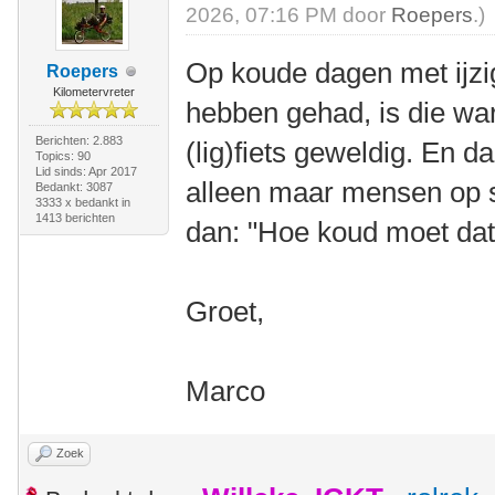
2026, 07:16 PM door
Roepers
.)
Op koude dagen met ijzi
Roepers
Kilometervreter
hebben gehad, is die wa
Berichten: 2.883
(lig)fiets geweldig. En d
Topics: 90
Lid sinds: Apr 2017
alleen maar mensen op s
Bedankt: 3087
3333 x bedankt in
1413 berichten
dan: "Hoe koud moet dat w
Groet,
Marco
Zoek