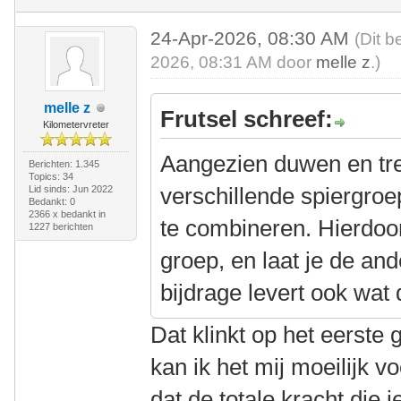
24-Apr-2026, 08:30 AM
(Dit b
2026, 08:31 AM door
melle z
.)
melle z
Frutsel schreef:
Kilometervreter
Aangezien duwen en tr
Berichten: 1.345
Topics: 34
verschillende spiergroe
Lid sinds: Jun 2022
Bedankt: 0
2366 x bedankt in
te combineren. Hierdoo
1227 berichten
groep, en laat je de an
bijdrage levert ook wat
Dat klinkt op het eerste
kan ik het mij moeilijk v
dat de totale kracht die 