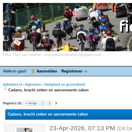
Welkom gast!
Aanmelden
Registreren
ligfietsers.nl
›
Algemeen
›
Veiligheid en gezondheid
Cadans, kracht zetten en aanverwante zaken
elde waardering is 0
Pagina's (3):
« Vorige
1
2
3
Cadans, kracht zetten en aanverwante zaken
23-Apr-2026, 07:13 PM
(Dit b