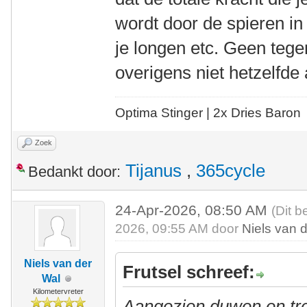
wordt door de spieren i
je longen etc. Geen tege
overigens niet hetzelfde a
Optima Stinger |
2x Dries Baron
Zoek
Tijanus
,
365cycle
Bedankt door:
24-Apr-2026, 08:50 AM
(Dit b
2026, 09:55 AM door
Niels van 
Niels van der
Frutsel schreef:
Wal
Kilometervreter
Aangezien duwen en tr