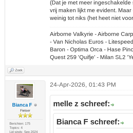
(Dat je met meer ingeschakelde
vrij maken lijkt me evident. Maa
weinig tot niks (het heet niet v
Airborne Valkyrie - Airborne Car
- Van Nicholas Euros - Litespee
Baron - Optima Orca - Hase Pin
Quest 259 'Quifje' - Milan SL2 '
Zoek
24-Apr-2026, 01:43 PM
melle z schreef:
Bianca F
Fietser
Bianca F schreef:
Berichten: 175
Topics: 4
Lid sinds: Sep 2024