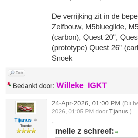
De verrijking zit in de bep
Zelfbouw, M5blueglide, M5
(carbon), Quest 20", Que
(prototype) Quest 26" (ca
Snoek
Zoek
Willeke_IGKT
Bedankt door:
24-Apr-2026, 01:00 PM
(Dit b
2026, 01:05 PM door
Tijanus
.)
Tijanus
Toerder
melle z schreef: