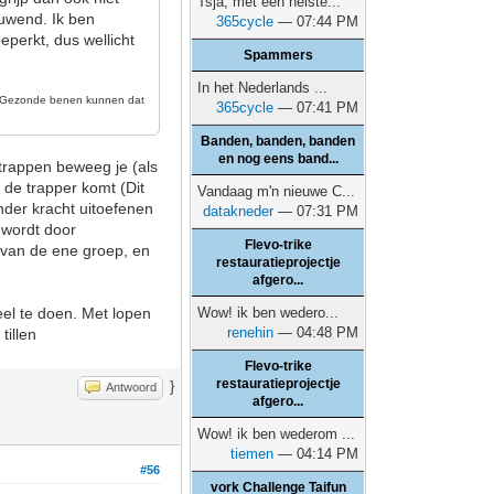
Tsja, met een heiste...
duwend. Ik ben
365cycle
— 07:44 PM
perkt, dus wellicht
Spammers
In het Nederlands ...
n. Gezonde benen kunnen dat
365cycle
— 07:41 PM
Banden, banden, banden
en nog eens band...
 trappen beweeg je (als
 de trapper komt (Dit
Vandaag m'n nieuwe C...
nder kracht uitoefenen
datakneder
— 07:31 PM
 wordt door
Flevo-trike
r van de ene groep, en
restauratieprojectje
afgero...
eel te doen. Met lopen
Wow! ik ben wedero...
renehin
— 04:48 PM
tillen
Flevo-trike
restauratieprojectje
}
Antwoord
afgero...
Wow! ik ben wederom ...
tiemen
— 04:14 PM
#56
vork Challenge Taifun