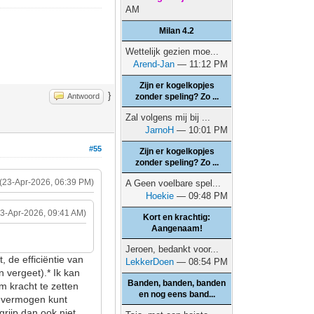
AM
Milan 4.2
Wettelijk gezien moe...
Arend-Jan
— 11:12 PM
Zijn er kogelkopjes
}
Antwoord
zonder speling? Zo ...
Zal volgens mij bij ...
JarnoH
— 10:01 PM
#55
Zijn er kogelkopjes
zonder speling? Zo ...
(23-Apr-2026, 06:39 PM)
A Geen voelbare spel...
Hoekie
— 09:48 PM
23-Apr-2026, 09:41 AM)
Kort en krachtig:
Aangenaam!
Jeroen, bedankt voor...
, de efficiëntie van
LekkerDoen
— 08:54 PM
 vergeet).* Ik kan
Banden, banden, banden
m kracht te zetten
en nog eens band...
r vermogen kunt
rijp dan ook niet