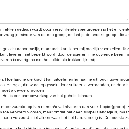
(
trekken gedaan wordt door verschillende spiergroepen is het efficien
r vraag je minder van de ene groep, en laat je de andere groep, die a
te gezicht aannemelijk, maar toch kan ik het mij moeilijk voorstellen. I
e kunt leveren niet beperkt wordt door de spieren in je duwende been, 
eren is overigens niet hetzelfde als trekken lijkt mij.
en. Hoe lang je die kracht kan uitoefenen ligt aan je uithoudingsvermoge
 kost energie, die wordt opgewekt door suikers te verbranden, en daar h
al moet afgevoerd worden
t: Het is een samenwerking van het gehele lichaam.
e meer zuurstof op kan nemen/afval afvoeren dan voor 1 spier(groep).
en toe vervoerd worden, maar omdat het geen simpel slangetje is, maa
al heen vervoerd, niet alleen waar het het hardst nodig is. De meeste z
 spier te kort (bij hevige inspanning), en 'verzuurt' (een afvalproduct 