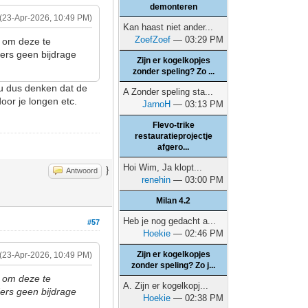
demonteren
(23-Apr-2026, 10:49 PM)
Kan haast niet ander...
ZoefZoef
— 03:29 PM
r om deze te
ders geen bijdrage
Zijn er kogelkopjes
zonder speling? Zo ...
zou dus denken dat de
A Zonder speling sta...
oor je longen etc.
JarnoH
— 03:13 PM
Flevo-trike
restauratieprojectje
afgero...
Hoi Wim, Ja klopt...
}
Antwoord
renehin
— 03:00 PM
Milan 4.2
Heb je nog gedacht a...
#57
Hoekie
— 02:46 PM
Zijn er kogelkopjes
(23-Apr-2026, 10:49 PM)
zonder speling? Zo j...
r om deze te
A. Zijn er kogelkopj...
ders geen bijdrage
Hoekie
— 02:38 PM