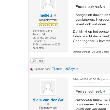
Frutsel schreef:
Aangezien duwen en tr
melle z
combineren. Hierdoor 
Kilometervreter
levert ook wat doen.
Berichten: 1.345
Dat klinkt op het eerste
Topics: 34
totale kracht die je ku
Lid sinds: Jun 2022
Geen tegendruk leveren i
Bedankt: 0
2366 x bedankt in 1227
berichten
Optima Stinger |
2x Dries Baron
Zoek
Tijanus
,
365cycle
Bedankt door:
24-Apr-2026, 08:50 AM
(Dit be
Frutsel schreef:
Aangezien duwen en tr
Niels van der Wal
combineren. Hierdoor 
Kilometervreter
levert ook wat doen.