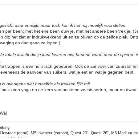
 gezicht aannemelijk, maar toch kan ik het mij moeilijk voorstellen.
en per been: met het ene been duw je, met het andere been trek je. (Je 
n dit; het ziet er indrukwekkend uit en ze blijven op de zelfde plek. O
eweging en dan gaan ze lopen.)
e totale kracht die je kunt leveren niet beperkt wordt door de spieren
c.
te trappen is een holistisch gebeuren. Ook de aanvoer van zuurstof en
, eveneens de aanvoer van suikers, wat je eet en wat je gegeten hebt.
s overigens niet hetzelfde als trekken lijkt mij.
 de basis van yoga en de kern van oosterse vechtsporten, maar nu dwaal 
 Wal
erking
5 lowrace (crmo), M5 lowracer (carbon), Quest 20", Quest 26", M5 Medium rac