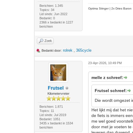
Berichten: 1.345
Optima Stinger |
2x Dries Baron
Topics: 34
Lid sinds: Jun 2022
Bedankt: 0
2366 x bedankt in 1227
berichten
Zoek
rolrek
,
365cycle
Bedankt door:
23-Apr-2026, 10:49 PM
melle z schreef:
Frutsel
Frutsel schreef:
Kilometervreter
Die wordt omgezet 
Berichten: 1.871
Het lijkt mij dat het 
Topics: 11
Lid sinds: Jul 2019
de fiets is immers ee
Bedankt: 1051
me wel goed voorstell
3435 x bedankt in 1534
door met je voeten te
berichten
leveren dan duwend, n