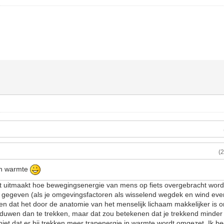
(
in warmte
niet uitmaakt hoe bewegingsenergie van mens op fiets overgebracht wordt
n gegeven (als je omgevingsfactoren als wisselend wegdek en wind even
en dat het door de anatomie van het menselijk lichaam makkelijker is o
 duwen dan te trekken, maar dat zou betekenen dat je trekkend minde
iet dat er bij trekken meer trapenergie in warmte wordt omgezet. Ik beg