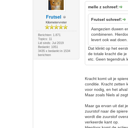
melle z schreef:
Frutsel
Frutsel schreef:
Kilometervreter
Aangezien duwen en 
combineren. Hierdoo
Berichten: 1.871
Topics: 11
levert ook wat doen.
Lid sinds: Jul 2019
Bedankt: 1051
Dat klinkt op het eers
3435 x bedankt in 1534
de totale kracht die j
berichten
etc. Geen tegendruk lev
Kracht komt uit je spier
conditie. Kracht zetten
voor nodig, en het afv
Maar zoals Niels al zeg
Maar ga ervan uit dat j
zuurstof naar die spier
wordt die zuurstof over
verkeerde kant op.
Hierdoor komt de actieve