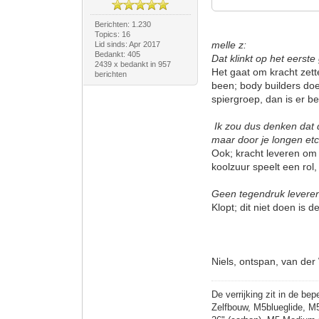
Berichten: 1.230
Topics: 16
melle z:
Lid sinds: Apr 2017
Bedankt: 405
Dat klinkt op het eerste
2439 x bedankt in 957
Het gaat om kracht zett
berichten
been; body builders doe
spiergroep, dan is er b
Ik zou dus denken dat d
maar door je longen et
Ook; kracht leveren om 
koolzuur speelt een rol
Geen tegendruk leveren i
Klopt; dit niet doen is
Niels, ontspan, van der
De verrijking zit in de bep
Zelfbouw, M5blueglide, M