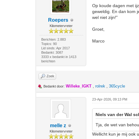
Op koude dagen met ijzi
geweldig. En dan kom je
wel niet zijn!"
Roepers
Kilometervreter
Groet,
Berichten: 2.883
Marco
Topics: 90
Lid sinds: Apr 2017
Bedankt: 3087
3333 x bedankt in 1413
berichten
Zoek
Willeke_IGKT
,
rolrek
,
365cycle
Bedankt door:
23-Apr-2026, 09:13 PM
Niels van der Wal sc
Tja, de wet van behou
melle z
Kilometervreter
Wellicht kun je mij ook 