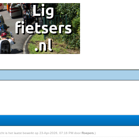
richt is het laatst bewerkt op 23-Apr-2026, 07:16 PM door
Roepers
.)