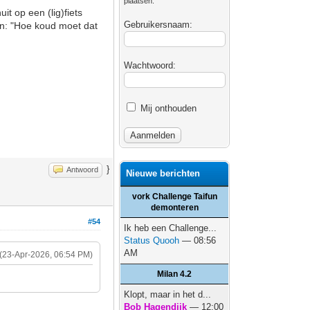
plaatsen.
t op een (lig)fiets
Gebruikersnaam:
an: "Hoe koud moet dat
Wachtwoord:
Mij onthouden
}
Antwoord
Nieuwe berichten
vork Challenge Taifun
demonteren
#54
Ik heb een Challenge...
Status Quooh
— 08:56
AM
(23-Apr-2026, 06:54 PM)
Milan 4.2
Klopt, maar in het d...
Bob Hagendijk
— 12:00