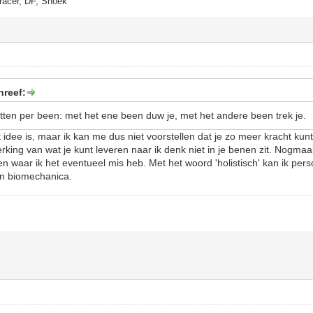
racer, DF, Snoek
hreef:
tten per been: met het ene been duw je, met het andere been trek je.
et idee is, maar ik kan me dus niet voorstellen dat je zo meer kracht kun
ing van wat je kunt leveren naar ik denk niet in je benen zit. Nogmaals
en waar ik het eventueel mis heb. Met het woord 'holistisch' kan ik perso
on biomechanica.