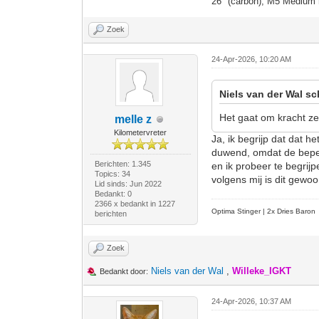
26" (carbon), M5 Medium 
Zoek
24-Apr-2026, 10:20 AM
Niels van der Wal sc
Het gaat om kracht ze
melle z
Kilometervreter
Ja, ik begrijp dat dat h
duwend, omdat de beperk
Berichten: 1.345
en ik probeer te begrijp
Topics: 34
volgens mij is dit gewo
Lid sinds: Jun 2022
Bedankt: 0
2366 x bedankt in 1227
Optima Stinger |
2x Dries Baron
berichten
Zoek
Niels van der Wal
,
Willeke_IGKT
Bedankt door:
24-Apr-2026, 10:37 AM