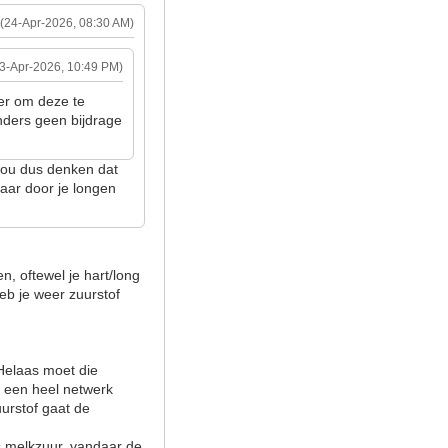
(24-Apr-2026, 08:30 AM)
23-Apr-2026, 10:49 PM)
ter om deze te
nders geen bijdrage
k zou dus denken dat
maar door je longen
n, oftewel je hart/long
eb je weer zuurstof
 Helaas moet die
r een heel netwerk
uurstof gaat de
is melkzuur, vandaar de