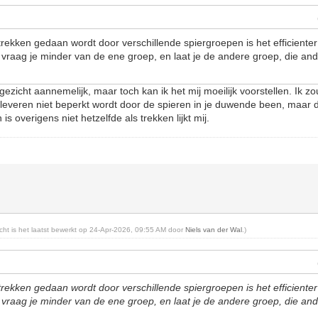
ekken gedaan wordt door verschillende spiergroepen is het efficiente
vraag je minder van de ene groep, en laat je de andere groep, die an
 gezicht aannemelijk, maar toch kan ik het mij moeilijk voorstellen. Ik 
nt leveren niet beperkt wordt door de spieren in je duwende been, maar d
s overigens niet hetzelfde als trekken lijkt mij.
richt is het laatst bewerkt op 24-Apr-2026, 09:55 AM door
Niels van der Wal
.)
ekken gedaan wordt door verschillende spiergroepen is het efficiente
vraag je minder van de ene groep, en laat je de andere groep, die an