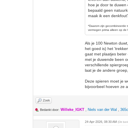
hoe je door te duwen 
bepaald geen natuurku
maak ik een denkfout
*D
aarom zijn gecombineerde t
vermogen prima alleen op de f
Als je 100 Newton duwt,
het goed is) het 'trekk
gaat met plaatjes beter
met je duwende been om
verschillende spiergroe
laat je de andere groep
Deze spieren moet je we
bijvoorbeel hoeven ze all
Zoek
Willeke_IGKT
,
Niels van der Wal
,
365c
Bedankt door:
24-Apr-2026, 08:30 AM
(Dit be