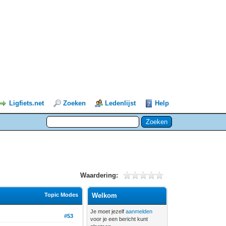
Ligfiets.net
Zoeken
Ledenlijst
Help
Waardering:
Topic Modes
Welkom
Je moet jezelf
aanmelden
#53
voor je een bericht kunt