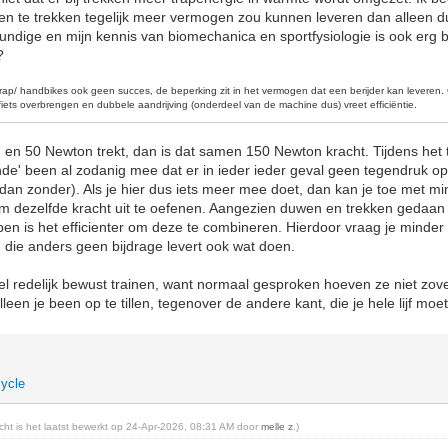
en te trekken tegelijk meer vermogen zou kunnen leveren dan alleen 
ndige en mijn kennis van biomechanica en sportfysiologie is ook erg be
?
rap/ handbikes ook geen succes, de beperking zit in het vermogen dat een berijder kan levere
iets overbrengen en dubbele aandrijving (onderdeel van de machine dus) vreet efficiëntie
.
 en 50 Newton trekt, dan is dat samen 150 Newton kracht. Tijdens het
ende' been al zodanig mee dat er in ieder ieder geval geen tegendruk op
 dan zonder). Als je hier dus iets meer mee doet, dan kan je toe met mi
 dezelfde kracht uit te oefenen. Aangezien duwen en trekken gedaan
pen is het efficienter om deze te combineren. Hierdoor vraag je minde
, die anders geen bijdrage levert ook wat doen.
l redelijk bewust trainen, want normaal gesproken hoeven ze niet zov
een je been op te tillen, tegenover de andere kant, die je hele lijf moet 
ycle
richt is het laatst bewerkt op 24-Apr-2026, 08:31 AM door
melle z
.)