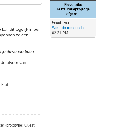
Flevo-trike
restauratieprojectje
afgero...
Groet, Ren...
Wim -de roetsende
—
kan dit tegelijk in een
02:21 PM
ntspannen ze een
 in je duwende been,
 de afvoer van
ik af.
er (prototype) Quest