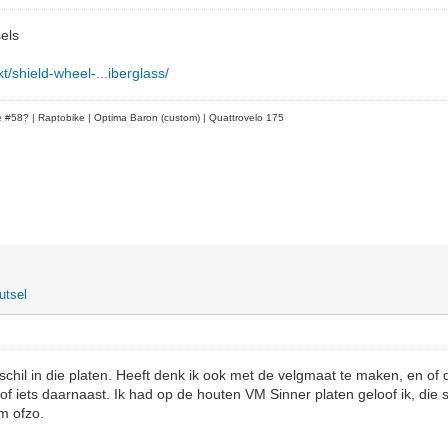
els
kt/shield-wheel-...iberglass/
le #58?
| Raptobike | Optima Baron (custom) | Quattrovelo 175
utsel
schil in die platen. Heeft denk ik ook met de velgmaat te maken, en of 
of iets daarnaast. Ik had op de houten VM Sinner platen geloof ik, die s
mm ofzo.