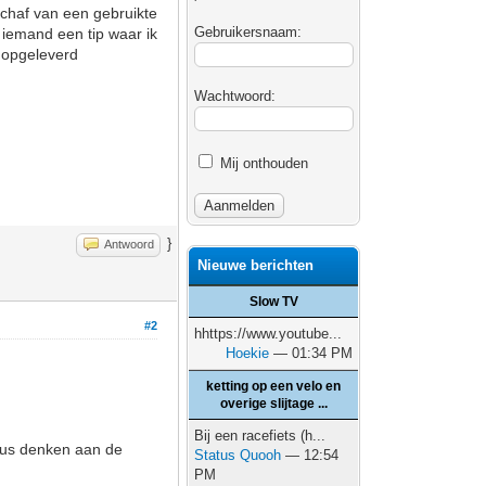
schaf van een gebruikte
Gebruikersnaam:
 iemand een tip waar ik
t opgeleverd
Wachtwoord:
Mij onthouden
}
Antwoord
Nieuwe berichten
Slow TV
#2
hhttps://www.youtube...
Hoekie
— 01:34 PM
ketting op een velo en
overige slijtage ...
Bij een racefiets (h...
 dus denken aan de
Status Quooh
— 12:54
PM