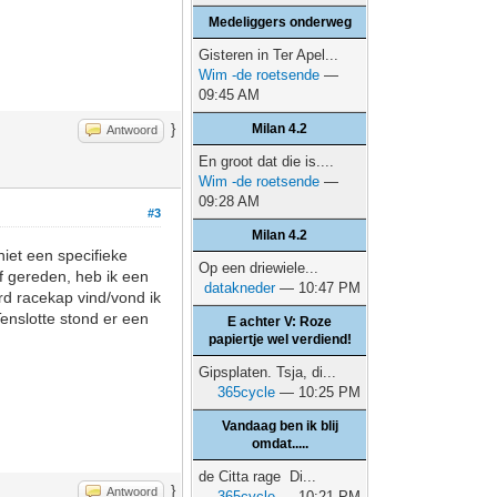
Medeliggers onderweg
Gisteren in Ter Apel...
Wim -de roetsende
—
09:45 AM
}
Milan 4.2
Antwoord
En groot dat die is....
Wim -de roetsende
—
09:28 AM
#3
Milan 4.2
iet een specifieke
Op een driewiele...
f gereden, heb ik een
datakneder
— 10:47 PM
rd racekap vind/vond ik
nslotte stond er een
E achter V: Roze
papiertje wel verdiend!
Gipsplaten. Tsja, di...
365cycle
— 10:25 PM
Vandaag ben ik blij
omdat.....
de Citta rage Di...
}
Antwoord
365cycle
— 10:21 PM