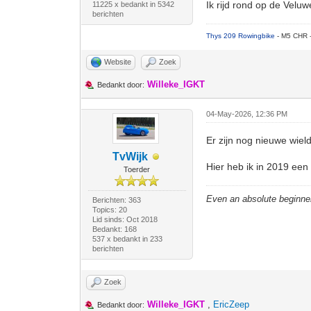
Ik rijd rond op de Velu
11225 x bedankt in 5342
berichten
Thys 209 Rowingbike
- M5 CHR 
Website
Zoek
Willeke_IGKT
Bedankt door:
04-May-2026, 12:36 PM
Er zijn nog nieuwe wield
TvWijk
Hier heb ik in 2019 een
Toerder
Even an absolute beginne
Berichten: 363
Topics: 20
Lid sinds: Oct 2018
Bedankt: 168
537 x bedankt in 233
berichten
Zoek
Willeke_IGKT
,
EricZeep
Bedankt door: