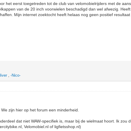
voor het eerst toegetreden tot de club van velomobielrijders met de aan
elkappen van de 20 inch voorwielen beschadigd dan wel afwezig. Heeft
ffen. Mijn internet zoektocht heeft helaas nog geen positief resultaa
liver
,
-Nico-
 We zijn hier op het forum een minderheid.
derdeel dat niet WAW-specifiek is, maar bij de wielmaat hoort. Ik zou
citybike.nl, Velomobiel.nl of ligfietsshop.nl)