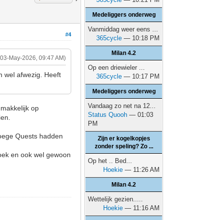
Medeliggers onderweg
Vanmiddag weer eens ...
#4
365cycle
— 10:18 PM
Milan 4.2
(03-May-2026, 09:47 AM)
Op een driewieler ...
n wel afwezig. Heeft
365cycle
— 10:17 PM
Medeliggers onderweg
Vandaag zo net na 12...
 makkelijk op
Status Quooh
— 01:03
zien.
PM
Vroege Quests hadden
Zijn er kogelkopjes
zonder speling? Zo ...
rdoek en ook wel gewoon
Op het .. Bed...
Hoekie
— 11:26 AM
Milan 4.2
Wettelijk gezien.....
Hoekie
— 11:16 AM