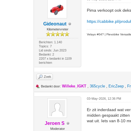
Pima verkoopt ook deks
https://cabbike.pl/produ
Gideonaut
Kilometervreter
Velayo #
0
4?
| Flevobike Versati
Berichten: 1.140
Topics: 7
Lid sinds: Jun 2023
Bedankt: 2
2207 x bedankt in 1109
berichten
Zoek
Willeke_IGKT
,
365cycle
,
EricZeep
,
Fr
Bedankt door:
03-May-2026, 12:36 PM
Er zit inderdaad wat ver
midden gespaakt zitten 
wat uit. Iets van 8-10 
Jeroen S
Moderator