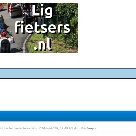
ericht is het laatst bewerkt op 03-May-2026, 09:48 AM door
EricZeep
.)