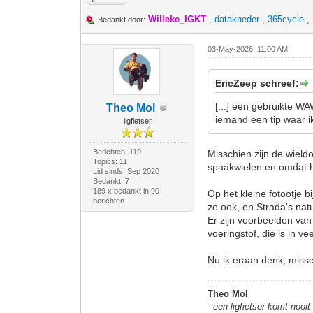
Willeke_IGKT
,
datakneder
,
365cycle
,
Bedankt door:
03-May-2026, 11:00 AM
EricZeep schreef:
[...] een gebruikte W
Theo Mol
iemand een tip waar i
ligfietser
Berichten: 119
Misschien zijn de wield
Topics: 11
spaakwielen en omdat he
Lid sinds: Sep 2020
Bedankt: 7
189 x bedankt in 90
Op het kleine fotootje 
berichten
ze ook, en Strada's natu
Er zijn voorbeelden van
voeringstof, die is in ve
Nu ik eraan denk, missc
Theo Mol
- een ligfietser komt nooi