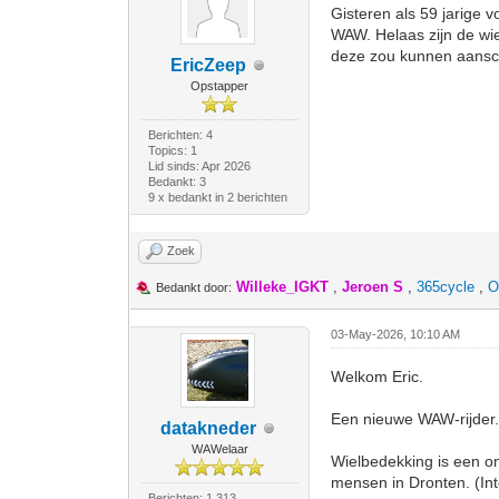
Gisteren als 59 jarige 
WAW. Helaas zijn de wi
deze zou kunnen aanscha
EricZeep
Opstapper
Berichten: 4
Topics: 1
Lid sinds: Apr 2026
Bedankt: 3
9 x bedankt in 2 berichten
Zoek
Willeke_IGKT
,
Jeroen S
,
365cycle
,
O
Bedankt door:
03-May-2026, 10:10 AM
Welkom Eric.
Een nieuwe WAW-rijder.
datakneder
WAWelaar
Wielbedekking is een on
mensen in Dronten. (Inter
Berichten: 1.313