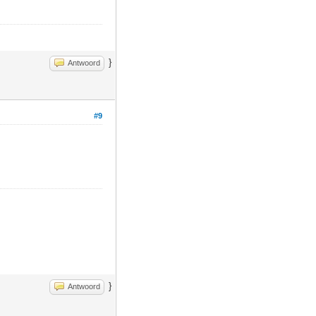
}
Antwoord
#9
}
Antwoord