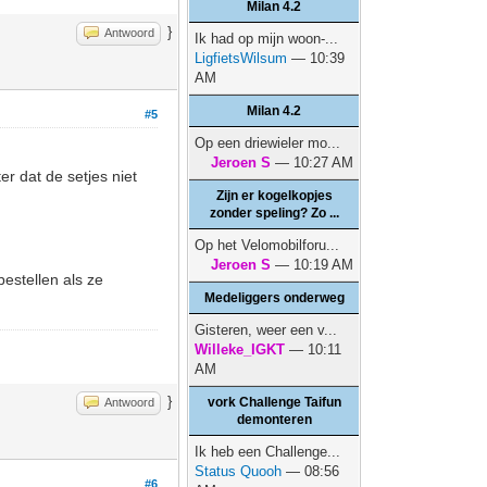
Milan 4.2
}
Antwoord
Ik had op mijn woon-...
LigfietsWilsum
— 10:39
AM
Milan 4.2
#5
Op een driewieler mo...
Jeroen S
— 10:27 AM
er dat de setjes niet
Zijn er kogelkopjes
zonder speling? Zo ...
Op het Velomobilforu...
Jeroen S
— 10:19 AM
bestellen als ze
Medeliggers onderweg
Gisteren, weer een v...
Willeke_IGKT
— 10:11
AM
}
vork Challenge Taifun
Antwoord
demonteren
Ik heb een Challenge...
Status Quooh
— 08:56
#6