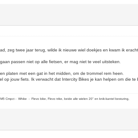
ad, zeg twee jaar terug, wilde ik nieuwe wiel doekjes en kwam ik eracht
aan passen niet op alle fietsen, er mag niet te veel uitsteken.
tten platen met een gat in het midden, om de trommel rem heen.
 op jouw fiets. Ik verwacht dat Intercity Bikes je kan helpen om die te 
5 Cmpct - Whike - Flevo bike, Flevo trike, beide alle wielen 20" en knik-kantel besturing,