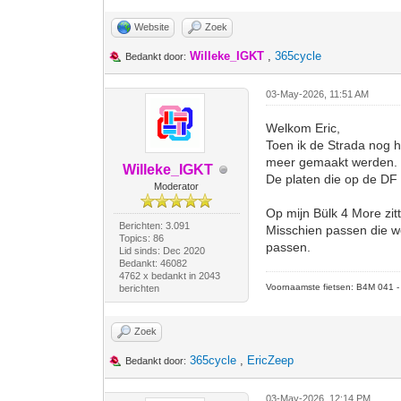
Website
Zoek
Willeke_IGKT
,
365cycle
Bedankt door:
03-May-2026, 11:51 AM
Welkom Eric,
Toen ik de Strada nog h
meer gemaakt werden.
Willeke_IGKT
De platen die op de DF g
Moderator
Op mijn Bülk 4 More zi
Berichten: 3.091
Misschien passen die wel
Topics: 86
passen.
Lid sinds: Dec 2020
Bedankt: 46082
4762 x bedankt in 2043
Voornaamste fietsen: B4M 041 - M
berichten
Zoek
365cycle
,
EricZeep
Bedankt door:
03-May-2026, 12:14 PM