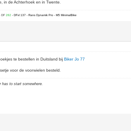
we, in de Achterhoek en in Twente.
- DF
282
- DFxl 137 - Rans Dynamik Pro - M5 MinimalBike
oekjes te bestellen in Duitsland bij
Biker Jo 77
 setje voor de voorwielen besteld.
r has to start somewhere.