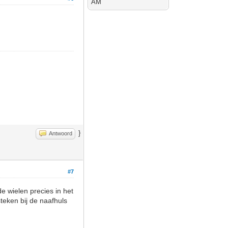
AM
}
Antwoord
#7
de wielen precies in het
teken bij de naafhuls