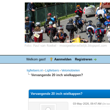
Welkom gast!
Aanmelden
Registreren
ligfietsers.nl
›
Ligfietsers
›
Velomobielen
Vervangende 20 inch wielkappen?
0 stemmen - gemiddelde waardering is 0
1
2
3
4
5
Vervangende 20 inch wielkappen?
03-May-2026, 09:47 AM
(Dit b