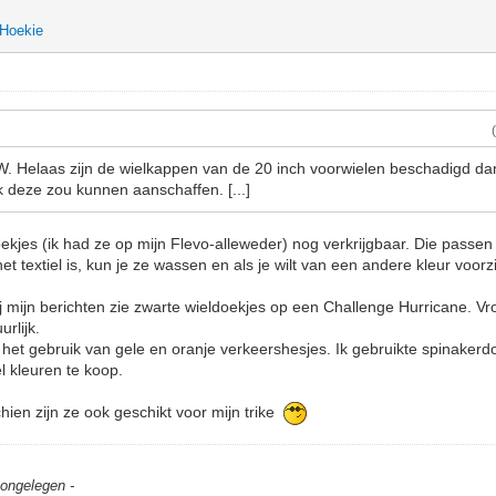
Hoekie
AW. Helaas zijn de wielkappen van de 20 inch voorwielen beschadigd da
k deze zou kunnen aanschaffen. [...]
oekjes (ik had ze op mijn Flevo-alleweder) nog verkrijgbaar. Die passen
t textiel is, kun je ze wassen en als je wilt van een andere kleur voor
bij mijn berichten zie zwarte wieldoekjes op een Challenge Hurricane. 
urlijk.
 het gebruik van gele en oranje verkeershesjes. Ik gebruikte spinake
el kleuren te koop.
hien zijn ze ook geschikt voor mijn trike
t ongelegen -