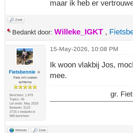
maar ik heb er vertrouwe
Zoek
Willeke_IGKT
,
Fietsb
Bedankt door:
15-May-2026, 10:08 PM
Ik woon vlakbij Jos, moch
Fietsbennie
mee.
Fiets m'n voeten
achterna
gr. Fi
Berichten: 1.879
Topics: 45
Lid sinds: May 2018
Bedankt: 3123
2715 x bedankt in
989 berichten
Website
Zoek