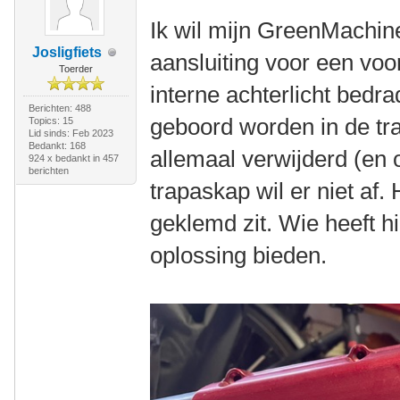
Ik wil mijn GreenMachin
Josligfiets
aansluiting voor een voor
Toerder
interne achterlicht bedr
Berichten: 488
geboord worden in de tr
Topics: 15
Lid sinds: Feb 2023
Bedankt: 168
allemaal verwijderd (en
924 x bedankt in 457
berichten
trapaskap wil er niet af. 
geklemd zit. Wie heeft h
oplossing bieden.