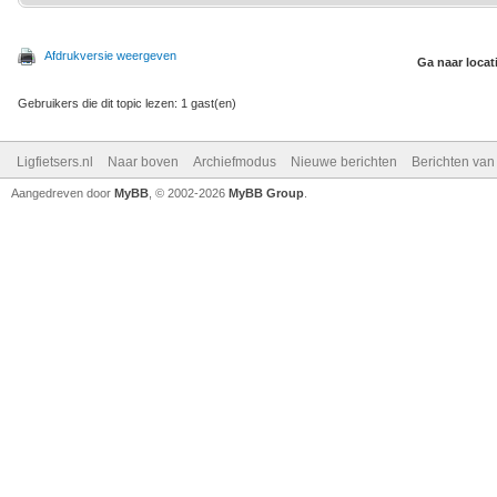
Afdrukversie weergeven
Ga naar locat
Gebruikers die dit topic lezen: 1 gast(en)
Ligfietsers.nl
Naar boven
Archiefmodus
Nieuwe berichten
Berichten va
Aangedreven door
MyBB
, © 2002-2026
MyBB Group
.