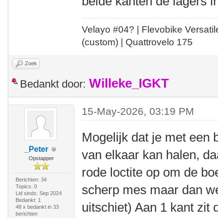
beide kanten de lagers i
Velayo #
0
4?
| Flevobike Versati
(custom) | Quattrovelo 175
Zoek
Willeke_IGKT
Bedankt door:
15-May-2026, 03:19 PM
Mogelijk dat je met een 
_Peter
van elkaar kan halen, daa
Opstapper
rode loctite op om de bo
Berichten: 34
scherp mes maar dan wel
Topics: 0
Lid sinds: Sep 2024
Bedankt: 1
uitschiet) Aan 1 kant zit
48 x bedankt in 33
berichten