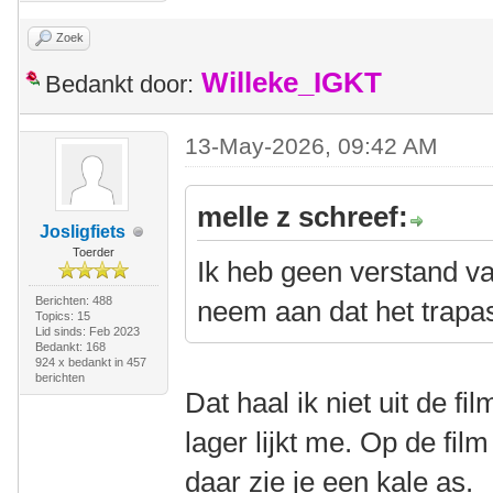
Zoek
Willeke_IGKT
Bedankt door:
13-May-2026, 09:42 AM
melle z schreef:
Josligfiets
Toerder
Ik heb geen verstand v
Berichten: 488
neem aan dat het trapas
Topics: 15
Lid sinds: Feb 2023
Bedankt: 168
924 x bedankt in 457
berichten
Dat haal ik niet uit de f
lager lijkt me. Op de film
daar zie je een kale as.