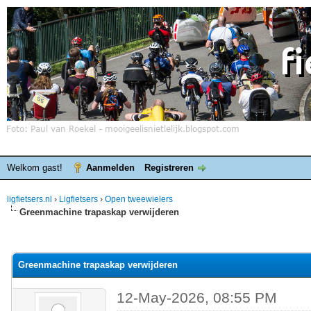
Welkom gast!
Aanmelden
Registreren
ligfietsers.nl
›
Ligfietsers
›
Open tweewielers
Greenmachine trapaskap verwijderen
elde waardering is 0
Greenmachine trapaskap verwijderen
12-May-2026, 08:55 PM