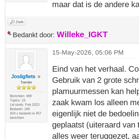
maar dat is de andere k
Zoek
Willeke_IGKT
Bedankt door:
15-May-2026, 05:06 PM
Eind van het verhaal. C
Josligfiets
Gebruik van 2 grote sch
Toerder
plamuurmessen kan help
Berichten: 488
zaak kwam los alleen met
Topics: 15
Lid sinds: Feb 2023
Bedankt: 168
eigenlijk niet de bedoel
924 x bedankt in 457
berichten
geplaatst (uiteraard van 
alles weer teruggezet, a