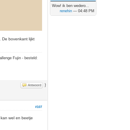
Wow! ik ben wedero...
renehin
— 04:48 PM
. De bovenkant lijkt
allenge Fujin - besteld:
}
Antwoord
#107
 kan wel en beetje