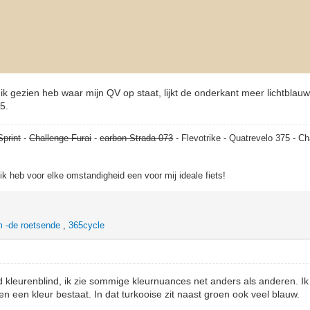
ik gezien heb waar mijn QV op staat, lijkt de onderkant meer lichtblauw
5.
Sprint
-
Challenge Furai
-
carbon Strada 073
- Flevotrike - Quatrevelo 375 - Ch
, ik heb voor elke omstandigheid een voor mij ideale fiets!
 -de roetsende
,
365cycle
erd kleurenblind, ik zie sommige kleurnuances net anders als anderen. Ik
en een kleur bestaat. In dat turkooise zit naast groen ook veel blauw.