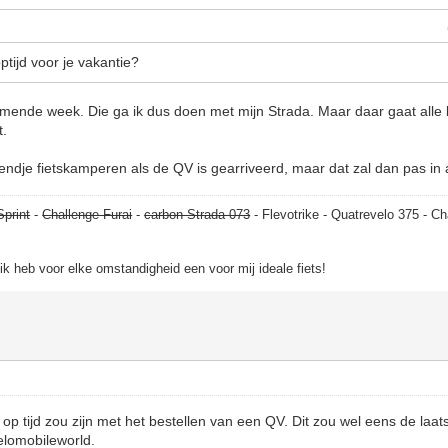
tijd voor je vakantie?
omende week. Die ga ik dus doen met mijn Strada. Maar daar gaat alle
t.
endje fietskamperen als de QV is gearriveerd, maar dat zal dan pas in
Sprint
-
Challenge Furai
-
carbon Strada 073
- Flevotrike - Quatrevelo 375 - Ch
, ik heb voor elke omstandigheid een voor mij ideale fiets!
t op tijd zou zijn met het bestellen van een QV. Dit zou wel eens de la
Velomobileworld.