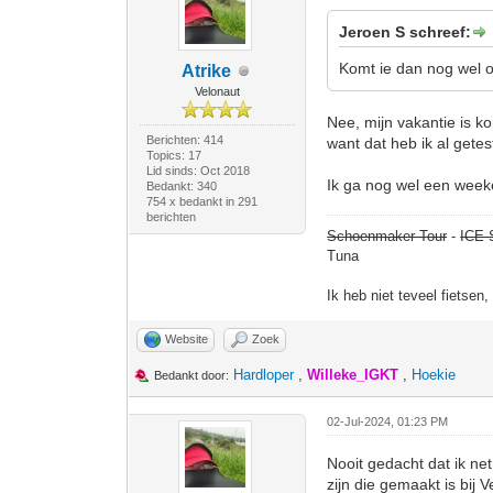
Jeroen S schreef:
Komt ie dan nog wel op
Atrike
Velonaut
Nee, mijn vakantie is k
Berichten: 414
want dat heb ik al getes
Topics: 17
Lid sinds: Oct 2018
Ik ga nog wel een week
Bedankt: 340
754 x bedankt in 291
berichten
Schoenmaker Tour
-
ICE 
Tuna
Ik heb niet teveel fietsen
Website
Zoek
Hardloper
,
Willeke_IGKT
,
Hoekie
Bedankt door:
02-Jul-2024, 01:23 PM
Nooit gedacht dat ik ne
zijn die gemaakt is bij 