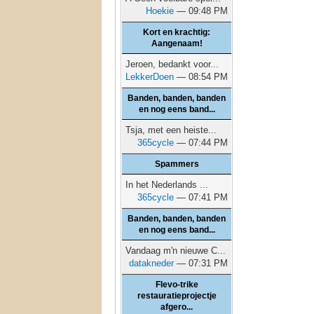
Hoekie
— 09:48 PM
Kort en krachtig:
Aangenaam!
Jeroen, bedankt voor...
LekkerDoen
— 08:54 PM
Banden, banden, banden
en nog eens band...
Tsja, met een heiste...
365cycle
— 07:44 PM
Spammers
In het Nederlands ...
365cycle
— 07:41 PM
Banden, banden, banden
en nog eens band...
Vandaag m'n nieuwe C...
datakneder
— 07:31 PM
Flevo-trike
restauratieprojectje
afgero...