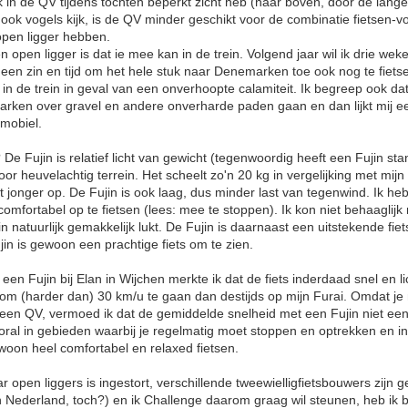
k in de QV tijdens tochten beperkt zicht heb (naar boven, door de lang
ag ook vogels kijk, is de QV minder geschikt voor de combinatie fietsen-
open ligger hebben.
 open ligger is dat ie mee kan in de trein. Volgend jaar wil ik drie w
geen zin en tijd om het hele stuk naar Denemarken toe ook nog te fiet
 in de trein in geval van een onverhoopte calamiteit. Ik begreep ook 
arken over gravel en andere onverharde paden gaan en dan lijkt mij e
omobiel.
e Fujin is relatief licht van gewicht (tegenwoordig heeft een Fujin st
or heuvelachtig terrein. Het scheelt zo'n 20 kg in vergelijking met mijn
 jonger op. De Fujin is ook laag, dus minder last van tegenwind. Ik h
comfortabel op te fietsen (lees: mee te stoppen). Ik kon niet behaaglij
in natuurlijk gemakkelijk lukt. De Fujin is daarnaast een uitstekende fiet
jin is gewoon een prachtige fiets om te zien.
 een Fujin bij Elan in Wijchen merkte ik dat de fiets inderdaad snel en li
 om (harder dan) 30 km/u te gaan dan destijds op mijn Furai. Omdat je
 een QV, vermoed ik dat de gemiddelde snelheid met een Fujin niet eens
ral in gebieden waarbij je regelmatig moet stoppen en optrekken en in 
woon heel comfortabel en relaxed fietsen.
open liggers is ingestort, verschillende tweewielligfietsbouwers zijn g
n Nederland, toch?) en ik Challenge daarom graag wil steunen, heb ik