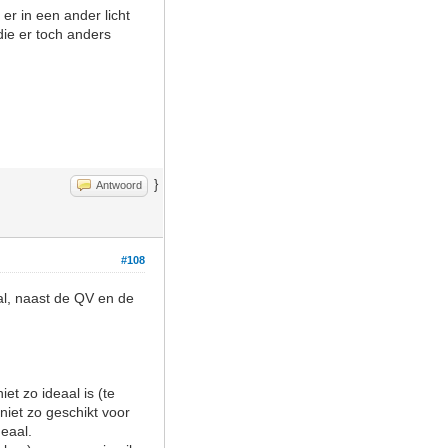
 er in een ander licht
 die er toch anders
}
Antwoord
#108
tal, naast de QV en de
et zo ideaal is (te
niet zo geschikt voor
deaal.