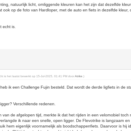
ting, natuurlijk licht, omliggende kleuren kan het zijn dat dezelfde kleur
dat ook op de foto van Hardloper, met de auto en fiets in dezelfde kleur,
 echt is.
icht is het laatst bewerkt op 15-Jul-2025, 01:41 PM door
Atrike
.)
heb ik een Challenge Fujin besteld. Dat wordt de derde ligfiets in de s
gger? Verschillende redenen.
an de afgelopen tijd, merkte ik dat het rijden in een velomobiel toch ni
langde ik naar een snelle, open ligger. De Flevotrike is langzaam en 
uik hem eigenlijk voornamelijk als boodschappenfiets. Daarvoor is hij i