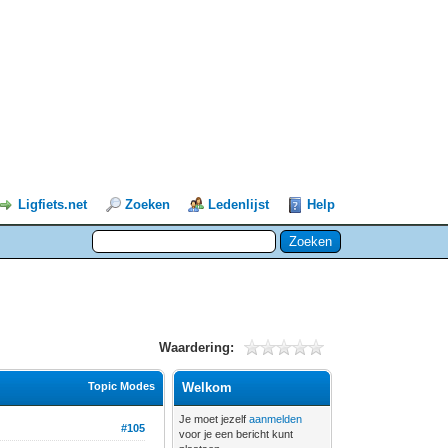
Ligfiets.net
Zoeken
Ledenlijst
Help
Waardering:
Topic Modes
Welkom
Je moet jezelf
aanmelden
#105
voor je een bericht kunt