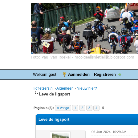
Welkom gast!
Aanmelden
Registreren
ligfietsers.nl
›
Algemeen
›
Nieuw hier?
Leve de ligsport
0 stemmen - gemiddelde waardering is 0
1
2
3
4
5
Pagina's (5):
« Vorige
1
2
3
4
5
Leve de ligsport
06-Jun-2024, 10:29 AM