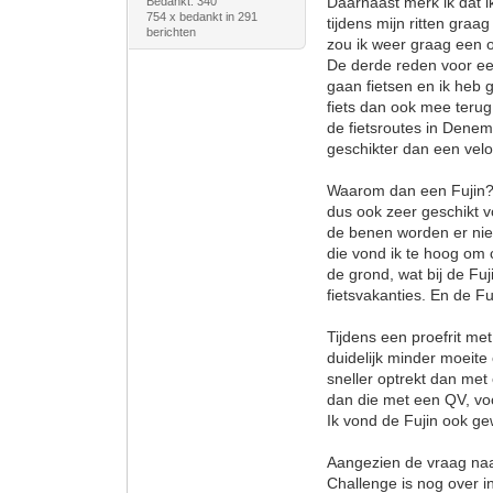
Daarnaast merk ik dat i
Bedankt: 340
754 x bedankt in 291
tijdens mijn ritten gra
berichten
zou ik weer graag een 
De derde reden voor een
gaan fietsen en ik heb 
fiets dan ook mee terug
de fietsroutes in Denem
geschikter dan een vel
Waarom dan een Fujin? D
dus ook zeer geschikt vo
de benen worden er niet
die vond ik te hoog om 
de grond, wat bij de Fuj
fietsvakanties. En de Fu
Tijdens een proefrit met
duidelijk minder moeite
sneller optrekt dan met
dan die met een QV, voo
Ik vond de Fujin ook ge
Aangezien de vraag naar 
Challenge is nog over i