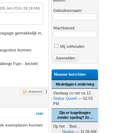
plaatsen.
(06-Jun-2024, 09:18 AM)
Gebruikersnaam:
Wachtwoord:
 bagage gemakkelijk in,
Mij onthouden
 augustus kunnen.
allenge Fujin - besteld:
Nieuwe berichten
Medeliggers onderweg
}
Antwoord
Vandaag zo net na 12...
Status Quooh
— 01:03
PM
Zijn er kogelkopjes
#106
zonder speling? Zo ...
atste exemplaren kunnen
Op het .. Bed...
Hoekie
— 11:26 AM