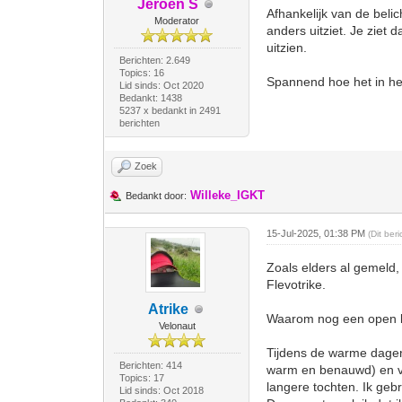
Jeroen S
Afhankelijk van de belich
Moderator
anders uitziet. Je ziet 
uitzien.
Berichten: 2.649
Topics: 16
Spannend hoe het in het
Lid sinds: Oct 2020
Bedankt: 1438
5237 x bedankt in 2491
berichten
Zoek
Willeke_IGKT
Bedankt door:
15-Jul-2025, 01:38 PM
(Dit ber
Zoals elders al gemeld, 
Flevotrike.
Atrike
Waarom nog een open li
Velonaut
Tijdens de warme dagen v
Berichten: 414
warm en benauwd) en ver
Topics: 17
langere tochten. Ik gebr
Lid sinds: Oct 2018