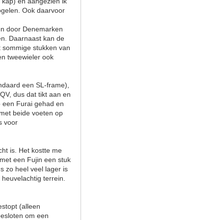
e kap) en aangezien ik
vogelen. Ook daarvoor
eken door Denemarken
sen. Daarnaast kan de
dat sommige stukken van
en tweewieler ook
andaard een SL-frame),
 QV, dus dat tikt aan en
eb een Furai gehad en
k met beide voeten op
s voor
cht is. Het kostte me
 met een Fujin een stuk
 zo heel veel lager is
heuvelachtig terrein.
estopt (alleen
 besloten om een