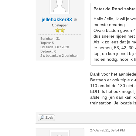
Peter de Rond schre
Hallo Jelle, ik wil je 
jellebakker83
meeste ervaring.
Opstapper
Ovale bladen geven 4%
dus sneller rijden met
Berichten: 31
Als ik zo lees dat je 
Topics: 5
Lid sinds: Oct 2020
te nemen, 53, 42, 30 z
Bedankt: 0
top, en kun je niet bij
2 x bedankt in 2 berichten
Indien nodig, hoor ik 
Dank voor het aanbieden
Bestaan er ook triple q
110 omdat de 130 niet o
EDIT: Is het ook mogelijk
afstelling (en dan kan i
treinstation. Je locatie 
Zoek
27-Jan-2021, 09:54 PM