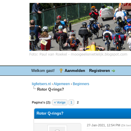
Welkom gast!
Aanmelden
Registreren
ligfietsers.nl
›
Algemeen
›
Beginners
Rotor Q-rings?
0 stemmen - gemiddelde waardering is 0
1
2
3
4
5
Pagina's (2):
« Vorige
1
2
Rotor Q-rings?
27-Jan-2021, 12:54 PM
(Dit be