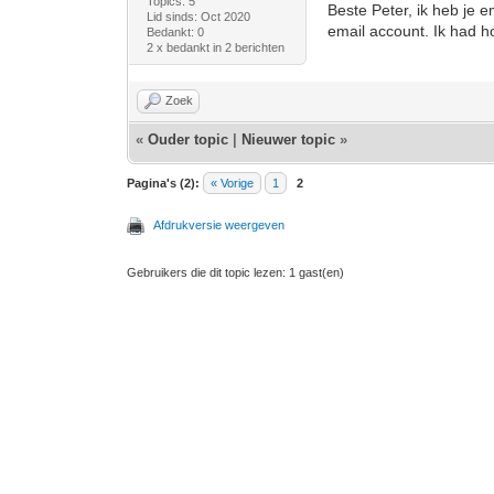
Topics: 5
Beste Peter, ik heb je 
Lid sinds: Oct 2020
email account. Ik had h
Bedankt: 0
2 x bedankt in 2 berichten
Zoek
«
Ouder topic
|
Nieuwer topic
»
Pagina's (2):
« Vorige
1
2
Afdrukversie weergeven
Gebruikers die dit topic lezen: 1 gast(en)