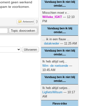
it moment geen werkend
Vandaag ben ik niet blij
omdat.....
m spam te voorkomen.
Misschien moet v...
Willeke_IGKT
— 12:10
PM
}
Antwoord
Vandaag ben ik blij
omdat.....
... ik in een flauw ...
datakneder
— 11:25 AM
Vandaag ben ik niet blij
omdat.....
Ik heb altijd setj...
Wim -de roetsende
—
10:45 AM
Vandaag ben ik niet blij
omdat.....
Ik heb altijd setjes...
LigfietsWilsum
— 10:17
AM
Flevo-trike