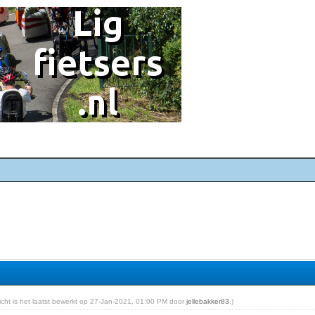
richt is het laatst bewerkt op 27-Jan-2021, 01:00 PM door
jellebakker83
.)