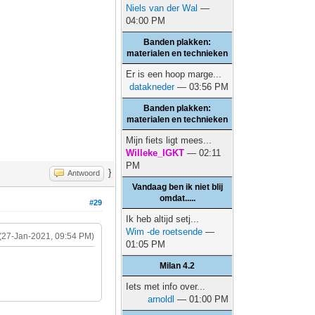
Niels van der Wal
—
04:00 PM
Banden plakken:
materialen en technieken
Er is een hoop marge...
datakneder
— 03:56 PM
Banden plakken:
materialen en technieken
Mijn fiets ligt mees...
Willeke_IGKT
— 02:11
PM
}
Antwoord
Vandaag ben ik niet blij
omdat.....
#29
Ik heb altijd setj...
Wim -de roetsende
—
(27-Jan-2021, 09:54 PM)
01:05 PM
Milan 4.2
Iets met info over...
arnoldl
— 01:00 PM