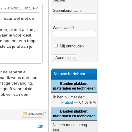
plaatsen.
(26-Jan-2021, 10:21 PM)
Gebruikersnaam:
 je, maar wel met de
Wachtwoord:
en, al met al kun je
aar je voor kiest.
 je aan om een trippel
e zit je al aan je
Mij onthouden
r de reparatie.
Nieuwe berichten
ima. Ik wens dan een
mstige vervanging.
Banden plakken:
e geeft voor juiste
materialen en technieken
 ook ver van een
Ik ben blij met de t...
Frutsel
— 04:37 PM
Banden plakken:
}
Antwoord
materialen en technieken
Nemen mensen nog
#28
een...