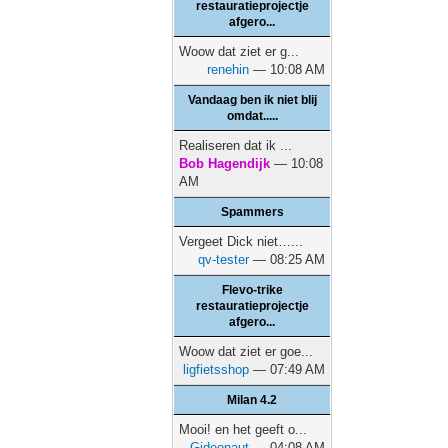
restauratieprojectje
afgero...
Woow dat ziet er g...
renehin
— 10:08 AM
Vandaag ben ik niet blij
omdat.....
Realiseren dat ik ...
Bob Hagendijk
— 10:08
AM
Spammers
Vergeet Dick niet…...
qv-tester
— 08:25 AM
Flevo-trike
restauratieprojectje
afgero...
Woow dat ziet er goe...
ligfietsshop
— 07:49 AM
Milan 4.2
Mooi! en het geeft o...
Gideonaut
— 04:08 AM