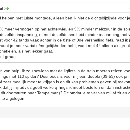
ef:
wel helpen met juiste montage, alleen ben ik niet de dichtsbijzijnde voor
 meer vermogen op het achterwiel, en 9% minder melkzuur in de spier
 dezelfde inspanning, of met dezelfde snelheid minder inspanning, net w
met voor 42 tands vaak achter in de 8ste of 9de versnelling fiets, raad ik
odat je meer variatie/mogelijkheden hebt, want met 42 alleen als grootst
schakelen, als het lekker gaat.
het graag.
 van hulp. Ik zou sowieso met de ligfiets in de trein moeten reizen voo
-rings met 110 spider? Desnoods is voor mij een double (39-53) ook pr
f zeer moeilijk meer te krijgen is en dit kan problemen geven bij toeko
 dat jij mij advies geeft welke q-rings ik moet bestellen en dan instructi
k dit doorsturen naar Tempelman)? Dit omdat je te ver van mij af zit en
is te afgelegen.