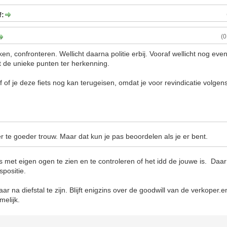
f:
(
en, confronteren. Wellicht daarna politie erbij. Vooraf wellicht nog even
t de unieke punten ter herkenning.
f of je deze fiets nog kan terugeisen, omdat je voor revindicatie volgen
r te goeder trouw. Maar dat kun je pas beoordelen als je er bent.
s met eigen ogen te zien en te controleren of het idd de jouwe is. Daar
positie.
jaar na diefstal te zijn. Blijft enigzins over de goodwill van de verkoper.
melijk.