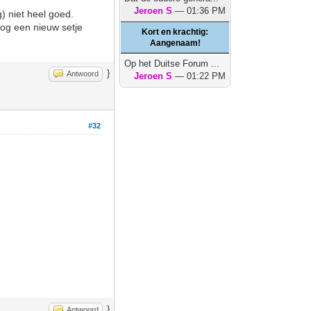
Jeroen S
— 01:36 PM
) niet heel goed.
og een nieuw setje
Kort en krachtig:
Aangenaam!
Op het Duitse Forum ...
}
Antwoord
Jeroen S
— 01:22 PM
#32
}
Antwoord