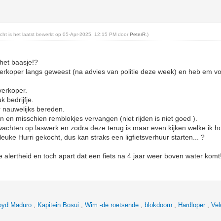
richt is het laatst bewerkt op 05-Apr-2025, 12:15 PM door
PeterR
.)
 het baasje!?
rkoper langs geweest (na advies van politie deze week) en heb em voor
 verkoper.
k bedrijfje.
r nauwelijks bereden.
en misschien remblokjes vervangen (niet rijden is niet goed ).
 wachten op laswerk en zodra deze terug is maar even kijken welke ik ho
 leuke Hurri gekocht, dus kan straks een ligfietsverhuur starten... ?
e alertheid en toch apart dat een fiets na 4 jaar weer boven water komt
oyd Maduro
,
Kapitein Bosui
,
Wim -de roetsende
,
blokdoorn
,
Hardloper
,
Vel