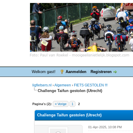
Welkom gast!
Aanmelden
Registreren
ligfietsers.nl
›
Algemeen
›
FIETS GESTOLEN !!!
Challenge Taifun gestolen (Utrecht)
0 stemmen - gemiddelde waardering is 0
1
2
3
4
5
Pagina's (2):
« Vorige
1
2
Challenge Taifun gestolen (Utrecht)
01-Apr-2025, 10:08 PM