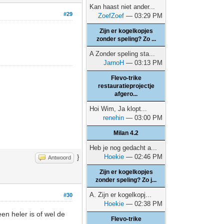
Kan haast niet ander...
#29
ZoefZoef
— 03:29 PM
Zijn er kogelkopjes
zonder speling? Zo ...
A Zonder speling sta...
JarnoH
— 03:13 PM
Flevo-trike
restauratieprojectje
afgero...
Hoi Wim, Ja klopt...
renehin
— 03:00 PM
Milan 4.2
Heb je nog gedacht a...
Hoekie
— 02:46 PM
}
Antwoord
Zijn er kogelkopjes
zonder speling? Zo j...
A. Zijn er kogelkopj...
#30
Hoekie
— 02:38 PM
en heler is of wel de
Flevo-trike