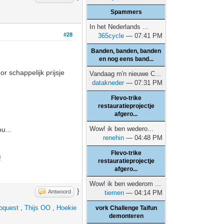
Spammers
In het Nederlands ...
#28
365cycle
— 07:41 PM
Banden, banden, banden
en nog eens band...
 schappelijk prijsje
Vandaag m'n nieuwe C...
datakneder
— 07:31 PM
Flevo-trike
restauratieprojectje
afgero...
Wow! ik ben wedero...
u...
renehin
— 04:48 PM
Flevo-trike
!
restauratieprojectje
afgero...
Wow! ik ben wederom ...
}
Antwoord
tiemen
— 04:14 PM
oquest
,
Thijs OO
,
Hoekie
vork Challenge Taifun
demonteren