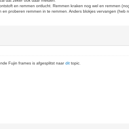
zal dat zeker ook daar melden.
jd ontstoft en remmen ontlucht. Remmen kraken nog wel en remmen (nog
n en proberen remmen in te remmen. Anders blokjes vervangen (heb n
nde Fujin frames is afgesplitst naar
dit
topic.