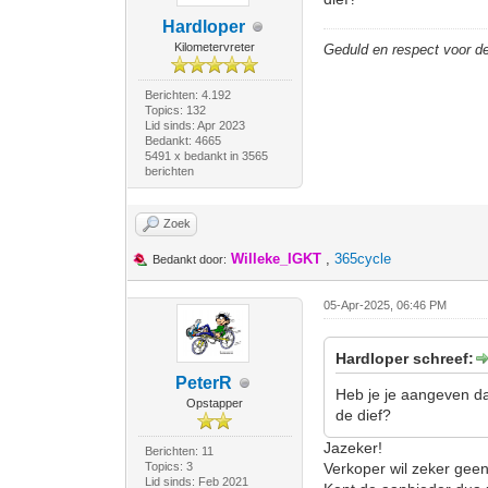
Hardloper
Kilometervreter
Geduld en respect voor 
Berichten: 4.192
Topics: 132
Lid sinds: Apr 2023
Bedankt: 4665
5491 x bedankt in 3565
berichten
Zoek
Willeke_IGKT
,
365cycle
Bedankt door:
05-Apr-2025, 06:46 PM
Hardloper schreef:
PeterR
Heb je je aangeven dat
Opstapper
de dief?
Jazeker!
Berichten: 11
Topics: 3
Verkoper wil zeker geen
Lid sinds: Feb 2021