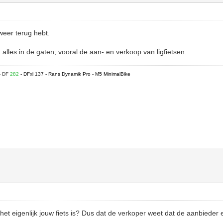
 weer terug hebt.
lles in de gaten; vooral de aan- en verkoop van ligfietsen.
- DF
282
- DFxl 137 - Rans Dynamik Pro - M5 MinimalBike
het eigenlijk jouw fiets is? Dus dat de verkoper weet dat de aanbieder e