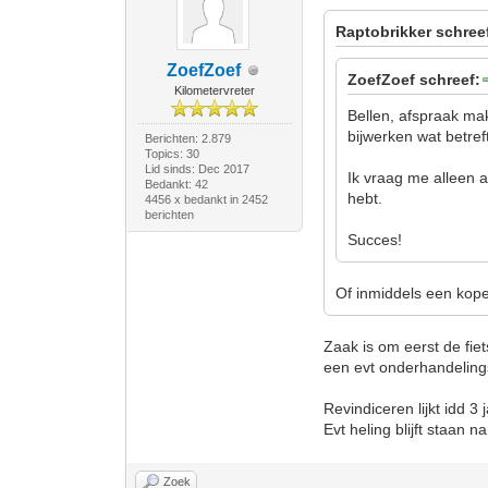
Raptobrikker schree
ZoefZoef
ZoefZoef schreef:
Kilometervreter
Bellen, afspraak mak
bijwerken wat betref
Berichten: 2.879
Topics: 30
Lid sinds: Dec 2017
Ik vraag me alleen a
Bedankt: 42
hebt.
4456 x bedankt in 2452
berichten
Succes!
Of inmiddels een kope
Zaak is om eerst de fiet
een evt onderhandelings
Revindiceren lijkt idd 3 
Evt heling blijft staan na
Zoek