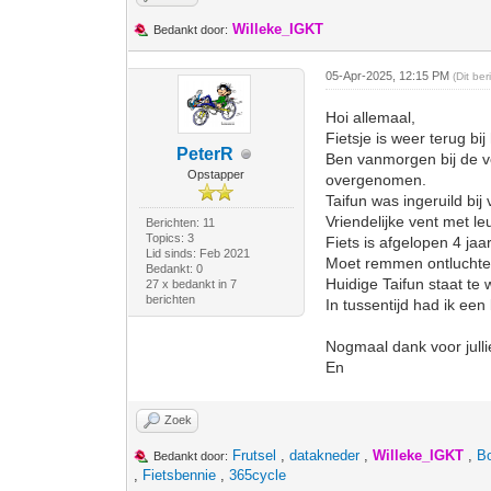
Willeke_IGKT
Bedankt door:
05-Apr-2025, 12:15 PM
(Dit be
Hoi allemaal,
Fietsje is weer terug bij
PeterR
Ben vanmorgen bij de ve
Opstapper
overgenomen.
Taifun was ingeruild bij
Vriendelijke vent met leu
Berichten: 11
Topics: 3
Fiets is afgelopen 4 jaa
Lid sinds: Feb 2021
Moet remmen ontluchten 
Bedankt: 0
Huidige Taifun staat te
27 x bedankt in 7
berichten
In tussentijd had ik een
Nogmaal dank voor julli
En
Zoek
Frutsel
,
datakneder
,
Willeke_IGKT
,
B
Bedankt door:
,
Fietsbennie
,
365cycle