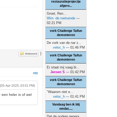
restauratieprojectje
afgero...
Groet, Ren...
Wim -de roetsende
—
02:21 PM
vork Challenge Taifun
demonteren
De vork van de nar z...
veloc_h
— 01:46 PM
}
Antwoord
vork Challenge Taifun
demonteren
Er staat mij vaag bi...
Jeroen S
— 01:42 PM
#31
vork Challenge Taifun
demonteren
(05-Apr-2025, 03:01 PM)
"Waarom niet e...
 een heler is of wel
veloc_h
— 01:41 PM
Vandaag ben ik blij
omdat.....
Dat de oudere genera...