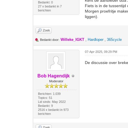
Kent de aanbieder dua 
Bedankt: 0
Fiets is in de tussenti
27 x bedankt in 7
berichten
Morgen proefritje make
liggen).
Zoek
Willeke_IGKT
,
Hardloper
,
365cycle
Bedankt door:
07-Apr-2025, 09:29 PM
De discussie over breke
Bob Hagendijk
Moderator
Berichten: 1.039
Topics: 51
Lid sinds: May 2022
Bedankt: 9
2516 x bedankt in 973
berichten
Zoek