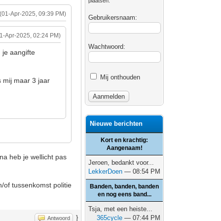
plaatsen.
(01-Apr-2025, 09:39 PM)
Gebruikersnaam:
01-Apr-2025, 02:24 PM)
Wachtwoord:
 je aangifte
Mij onthouden
s mij maar 3 jaar
Nieuwe berichten
Kort en krachtig:
Aangenaam!
na heb je wellicht pas
Jeroen, bedankt voor...
LekkerDoen
— 08:54 PM
en/of tussenkomst politie
Banden, banden, banden
en nog eens band...
Tsja, met een heiste...
}
365cycle
— 07:44 PM
Antwoord