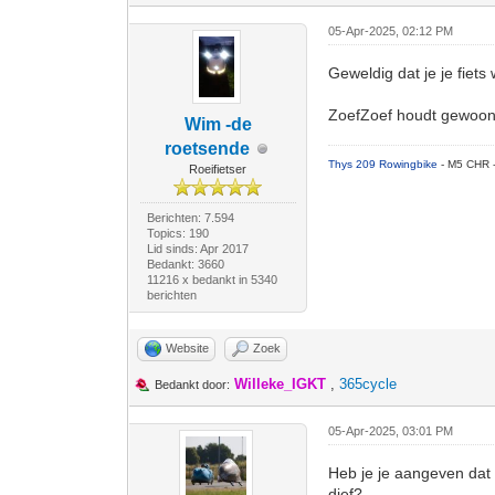
05-Apr-2025, 02:12 PM
Geweldig dat je je fiets
ZoefZoef houdt gewoon a
Wim -de
roetsende
Thys 209 Rowingbike
- M5 CHR 
Roeifietser
Berichten: 7.594
Topics: 190
Lid sinds: Apr 2017
Bedankt: 3660
11216 x bedankt in 5340
berichten
Website
Zoek
Willeke_IGKT
,
365cycle
Bedankt door:
05-Apr-2025, 03:01 PM
Heb je je aangeven dat 
dief?