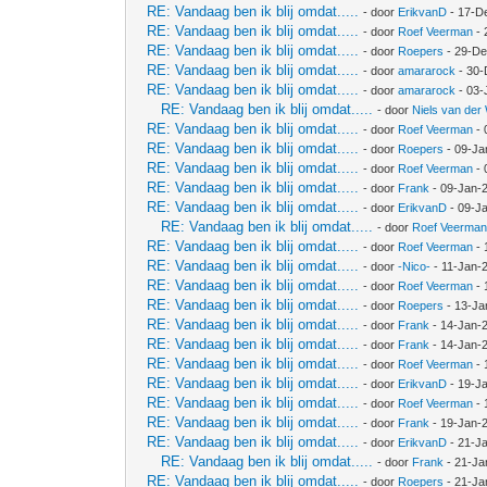
RE: Vandaag ben ik blij omdat.....
- door
ErikvanD
- 17-D
RE: Vandaag ben ik blij omdat.....
- door
Roef Veerman
- 
RE: Vandaag ben ik blij omdat.....
- door
Roepers
- 29-De
RE: Vandaag ben ik blij omdat.....
- door
amararock
- 30-
RE: Vandaag ben ik blij omdat.....
- door
amararock
- 03-
RE: Vandaag ben ik blij omdat.....
- door
Niels van der
RE: Vandaag ben ik blij omdat.....
- door
Roef Veerman
- 
RE: Vandaag ben ik blij omdat.....
- door
Roepers
- 09-Ja
RE: Vandaag ben ik blij omdat.....
- door
Roef Veerman
- 
RE: Vandaag ben ik blij omdat.....
- door
Frank
- 09-Jan-
RE: Vandaag ben ik blij omdat.....
- door
ErikvanD
- 09-J
RE: Vandaag ben ik blij omdat.....
- door
Roef Veerma
RE: Vandaag ben ik blij omdat.....
- door
Roef Veerman
- 
RE: Vandaag ben ik blij omdat.....
- door
-Nico-
- 11-Jan-
RE: Vandaag ben ik blij omdat.....
- door
Roef Veerman
- 
RE: Vandaag ben ik blij omdat.....
- door
Roepers
- 13-Ja
RE: Vandaag ben ik blij omdat.....
- door
Frank
- 14-Jan-
RE: Vandaag ben ik blij omdat.....
- door
Frank
- 14-Jan-
RE: Vandaag ben ik blij omdat.....
- door
Roef Veerman
- 
RE: Vandaag ben ik blij omdat.....
- door
ErikvanD
- 19-J
RE: Vandaag ben ik blij omdat.....
- door
Roef Veerman
- 
RE: Vandaag ben ik blij omdat.....
- door
Frank
- 19-Jan-
RE: Vandaag ben ik blij omdat.....
- door
ErikvanD
- 21-J
RE: Vandaag ben ik blij omdat.....
- door
Frank
- 21-Ja
RE: Vandaag ben ik blij omdat.....
- door
Roepers
- 21-Ja