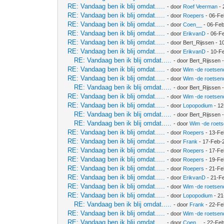
RE: Vandaag ben ik blij omdat.....
- door
Roef Veerman
- 
RE: Vandaag ben ik blij omdat.....
- door
Roepers
- 06-Fe
RE: Vandaag ben ik blij omdat.....
- door
Coen__
- 06-Feb
RE: Vandaag ben ik blij omdat.....
- door
ErikvanD
- 06-F
RE: Vandaag ben ik blij omdat.....
- door Bert_Rijssen - 
RE: Vandaag ben ik blij omdat.....
- door
ErikvanD
- 10-F
RE: Vandaag ben ik blij omdat.....
- door Bert_Rijssen
RE: Vandaag ben ik blij omdat.....
- door
Wim -de roetsen
RE: Vandaag ben ik blij omdat.....
- door
Wim -de roetsen
RE: Vandaag ben ik blij omdat.....
- door Bert_Rijssen
RE: Vandaag ben ik blij omdat.....
- door
Wim -de roetsen
RE: Vandaag ben ik blij omdat.....
- door
Lopopodium
- 12
RE: Vandaag ben ik blij omdat.....
- door Bert_Rijssen
RE: Vandaag ben ik blij omdat.....
- door
Wim -de roet
RE: Vandaag ben ik blij omdat.....
- door
Roepers
- 13-Fe
RE: Vandaag ben ik blij omdat.....
- door
Frank
- 17-Feb-
RE: Vandaag ben ik blij omdat.....
- door
Roepers
- 17-Fe
RE: Vandaag ben ik blij omdat.....
- door
Roepers
- 19-Fe
RE: Vandaag ben ik blij omdat.....
- door
Roepers
- 21-Fe
RE: Vandaag ben ik blij omdat.....
- door
ErikvanD
- 21-F
RE: Vandaag ben ik blij omdat.....
- door
Wim -de roetsen
RE: Vandaag ben ik blij omdat.....
- door
Lopopodium
- 21
RE: Vandaag ben ik blij omdat.....
- door
Frank
- 22-Fe
RE: Vandaag ben ik blij omdat.....
- door
Wim -de roetsen
RE: Vandaag ben ik blij omdat.....
- door
Coen__
- 22-Feb