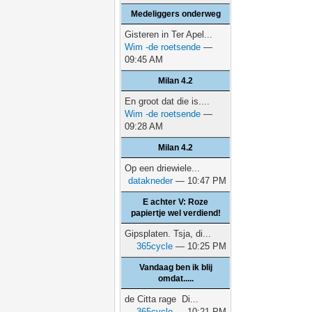
Medeliggers onderweg
Gisteren in Ter Apel...
Wim -de roetsende
—
09:45 AM
Milan 4.2
En groot dat die is....
Wim -de roetsende
—
09:28 AM
Milan 4.2
Op een driewiele...
datakneder
— 10:47 PM
E achter V: Roze
papiertje wel verdiend!
Gipsplaten. Tsja, di...
365cycle
— 10:25 PM
Vandaag ben ik blij
omdat.....
de Citta rage Di...
365cycle
— 10:21 PM