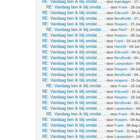
RE: Vandaag ben ik blij omdat.....
- door
tegenligger
- 17-
RE: Vandaag ben ik blij omdat.....
- door
Frank
- 18-Ju
RE: Vandaag ben ik blij omdat.....
- door
ErikvanD
- 26-J
RE: Vandaag ben ik blij omdat.....
- door
BeruRoniki
- 27-
RE: Vandaag ben ik blij omdat.....
- door
Roepers
- 27-Ju
RE: Vandaag ben ik blij omdat.....
- door
PietV*
- 27-Ju
RE: Vandaag ben ik blij omdat.....
- door
Roepers
- 28-Ju
RE: Vandaag ben ik blij omdat.....
- door
Frank
- 03-Jul-2
RE: Vandaag ben ik blij omdat.....
- door
Hans58
- 04-Jul
RE: Vandaag ben ik blij omdat.....
- door
ErikvanD
- 04-Ju
RE: Vandaag ben ik blij omdat.....
- door
BeruRoniki
- 04-
RE: Vandaag ben ik blij omdat.....
- door
Lopopodium
- 04
RE: Vandaag ben ik blij omdat.....
- door
Roepers
- 04-Ju
RE: Vandaag ben ik blij omdat.....
- door
BeruRoniki
- 04-
RE: Vandaag ben ik blij omdat.....
- door
emgaron
- 15-Ju
RE: Vandaag ben ik blij omdat.....
- door
Frank
- 15-Ju
RE: Vandaag ben ik blij omdat.....
- door
ErikvanD
- 15-Ju
RE: Vandaag ben ik blij omdat.....
- door
Roepers
- 19-Ju
RE: Vandaag ben ik blij omdat.....
- door
BeruRoniki
- 20-
RE: Vandaag ben ik blij omdat.....
- door
Lopopodium
- 04
RE: Vandaag ben ik blij omdat.....
- door
Frank
- 05-Au
RE: Vandaag ben ik blij omdat.....
- door
Roepers
- 04-Au
RE: Vandaag ben ik blij omdat.....
- door
Frank
- 06-Aug-
RE: Vandaag ben ik blij omdat.....
- door
Frank
- 11-Aug-
RE: Vandaag ben ik blij omdat.....
- door
Lopopodium
- 14