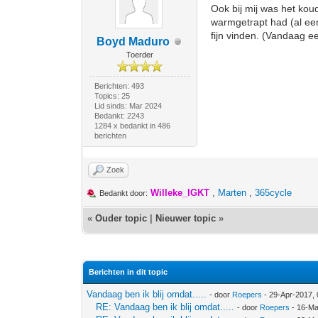
Ook bij mij was het koud
warmgetrapt had (al eer
fijn vinden. (Vandaag e
Boyd Maduro
Toerder
Berichten: 493
Topics: 25
Lid sinds: Mar 2024
Bedankt: 2243
1284 x bedankt in 486
berichten
Zoek
Willeke_IGKT
,
Marten
,
365cycle
Bedankt door:
«
Ouder topic
|
Nieuwer topic
»
Berichten in dit topic
Vandaag ben ik blij omdat.....
- door
Roepers
- 29-Apr-2017,
RE: Vandaag ben ik blij omdat.....
- door
Roepers
- 16-Ma