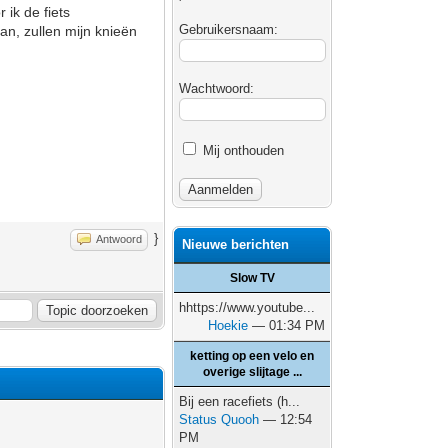
 ik de fiets
Gebruikersnaam:
an, zullen mijn knieën
Wachtwoord:
Mij onthouden
}
Antwoord
Nieuwe berichten
Slow TV
hhttps://www.youtube...
Hoekie
— 01:34 PM
ketting op een velo en
overige slijtage ...
Bij een racefiets (h...
Status Quooh
— 12:54
PM