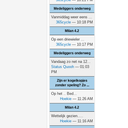
Medeliggers onderweg
Vanmiddag weer eens ...
365cycle
— 10:18 PM
Milan 4.2
Op een driewieler ...
365cycle
— 10:17 PM
Medeliggers onderweg
Vandaag zo net na 12...
Status Quooh
— 01:03
PM
Zijn er kogelkopjes
zonder speling? Zo ...
Op het .. Bed...
Hoekie
— 11:26 AM
Milan 4.2
Wettelijk gezien.....
Hoekie
— 11:16 AM