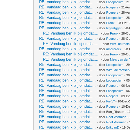
RE: Vandaag ben ik blij omdat.....
- door
Lopopodium
- 21
RE: Vandaag ben ik blij omdat.....
- door
Roepers
- 21-Au
RE: Vandaag ben ik blij omdat.....
- door
Roepers
- 28-Au
RE: Vandaag ben ik blij omdat.....
- door
Lopopodium
- 28
RE: Vandaag ben ik blij omdat.....
- door
Frank
- 28-Oct-
RE: Vandaag ben ik blij omdat.....
- door
tegenligger
- 28-
RE: Vandaag ben ik blij omdat.....
- door
Frank
- 28-Oc
RE: Vandaag ben ik blij omdat.....
- door
Roepers
- 28-Oc
RE: Vandaag ben ik blij omdat.....
- door
Wim -de roet
RE: Vandaag ben ik blij omdat.....
- door
amararock
- 28-
RE: Vandaag ben ik blij omdat.....
- door
Frank
- 29-Oc
RE: Vandaag ben ik blij omdat.....
- door
Niels van der
RE: Vandaag ben ik blij omdat.....
- door
Lopopodium
- 29
RE: Vandaag ben ik blij omdat.....
- door
Wim -de roetsen
RE: Vandaag ben ik blij omdat.....
- door
Lopopodium
- 30
RE: Vandaag ben ik blij omdat.....
- door
Lopopodium
- 05
RE: Vandaag ben ik blij omdat.....
- door
Roepers
- 06-No
RE: Vandaag ben ik blij omdat.....
- door
Lopopodium
- 06
RE: Vandaag ben ik blij omdat.....
- door
Roepers
- 09-De
RE: Vandaag ben ik blij omdat.....
- door
PietV*
- 10-Dec-
RE: Vandaag ben ik blij omdat.....
- door
Roepers
- 10-De
RE: Vandaag ben ik blij omdat.....
- door Bert_Rijssen - 
RE: Vandaag ben ik blij omdat.....
- door
Roef Veerman
- 
RE: Vandaag ben ik blij omdat.....
- door
Roef Veerman
- 
RE: Vandaag ben ik blij omdat.....
- door
ErikvanD
- 11-D