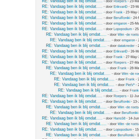
RE: Vandaag ben ik blij omdat.....
- door
Roepers
- 23-Ma
RE: Vandaag ben ik blij omdat.....
- door
ErikvanD
- 23-M
RE: Vandaag ben ik blij omdat.....
- door
Frank
- 23-May-
RE: Vandaag ben ik blij omdat.....
- door
BeruRoniki
- 24-
RE: Vandaag ben ik blij omdat.....
- door
emgaron
- 25-Ma
RE: Vandaag ben ik blij omdat.....
- door
Lopopodium
- 25
RE: Vandaag ben ik blij omdat.....
- door
Wim -de roet
RE: Vandaag ben ik blij omdat.....
- door
emgaron
- 
RE: Vandaag ben ik blij omdat.....
- door
datakneder
- 
RE: Vandaag ben ik blij omdat.....
- door
ErikvanD
- 26-M
RE: Vandaag ben ik blij omdat.....
- door
Frank
- 27-May-
RE: Vandaag ben ik blij omdat.....
- door
Roepers
- 27-Ma
RE: Vandaag ben ik blij omdat.....
- door
Frank
- 28-Ma
RE: Vandaag ben ik blij omdat.....
- door
Wim -de ro
RE: Vandaag ben ik blij omdat.....
- door
Frank
- 
RE: Vandaag ben ik blij omdat.....
- door
PietV*
- 
RE: Vandaag ben ik blij omdat.....
- door
Frank
RE: Vandaag ben ik blij omdat.....
- door
Roepers
- 11-Ju
RE: Vandaag ben ik blij omdat.....
- door
BeruRoniki
- 13-
RE: Vandaag ben ik blij omdat.....
- door
Wim -de roet
RE: Vandaag ben ik blij omdat.....
- door
BeruRoniki
RE: Vandaag ben ik blij omdat.....
- door
Hans58
- 14-Jun
RE: Vandaag ben ik blij omdat.....
- door
Wim -de roet
RE: Vandaag ben ik blij omdat.....
- door
Lopopodium
- 15
RE: Vandaag ben ik blij omdat.....
- door
BeruRoniki
- 