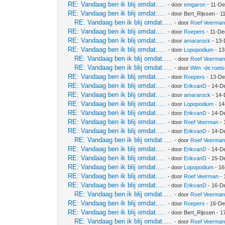
RE: Vandaag ben ik blij omdat.....
- door
emgaron
- 11-De
RE: Vandaag ben ik blij omdat.....
- door Bert_Rijssen - 
RE: Vandaag ben ik blij omdat.....
- door
Roef Veerma
RE: Vandaag ben ik blij omdat.....
- door
Roepers
- 11-De
RE: Vandaag ben ik blij omdat.....
- door
amararock
- 13-
RE: Vandaag ben ik blij omdat.....
- door
Lopopodium
- 13
RE: Vandaag ben ik blij omdat.....
- door
Roef Veerma
RE: Vandaag ben ik blij omdat.....
- door
Wim -de roet
RE: Vandaag ben ik blij omdat.....
- door
Roepers
- 13-De
RE: Vandaag ben ik blij omdat.....
- door
ErikvanD
- 14-D
RE: Vandaag ben ik blij omdat.....
- door
amararock
- 14-
RE: Vandaag ben ik blij omdat.....
- door
Lopopodium
- 14
RE: Vandaag ben ik blij omdat.....
- door
ErikvanD
- 14-D
RE: Vandaag ben ik blij omdat.....
- door
Roef Veerman
- 
RE: Vandaag ben ik blij omdat.....
- door
ErikvanD
- 14-D
RE: Vandaag ben ik blij omdat.....
- door
Roef Veerma
RE: Vandaag ben ik blij omdat.....
- door
ErikvanD
- 14-D
RE: Vandaag ben ik blij omdat.....
- door
ErikvanD
- 15-D
RE: Vandaag ben ik blij omdat.....
- door
Lopopodium
- 16
RE: Vandaag ben ik blij omdat.....
- door
Roef Veerman
- 
RE: Vandaag ben ik blij omdat.....
- door
ErikvanD
- 16-D
RE: Vandaag ben ik blij omdat.....
- door
Roef Veerma
RE: Vandaag ben ik blij omdat.....
- door
Roepers
- 16-De
RE: Vandaag ben ik blij omdat.....
- door Bert_Rijssen - 
RE: Vandaag ben ik blij omdat.....
- door
Roef Veerma