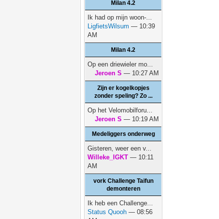
Milan 4.2
Ik had op mijn woon-...
LigfietsWilsum
— 10:39
AM
Milan 4.2
Op een driewieler mo...
Jeroen S
— 10:27 AM
Zijn er kogelkopjes
zonder speling? Zo ...
Op het Velomobilforu...
Jeroen S
— 10:19 AM
Medeliggers onderweg
Gisteren, weer een v...
Willeke_IGKT
— 10:11
AM
vork Challenge Taifun
demonteren
Ik heb een Challenge...
Status Quooh
— 08:56