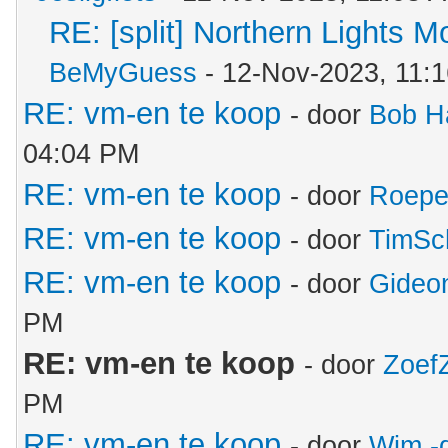
RE: [split] Northern Lights 
BeMyGuess
- 12-Nov-2023, 11:
RE: vm-en te koop
- door
Bob H
04:04 PM
RE: vm-en te koop
- door
Roepe
RE: vm-en te koop
- door
TimSc
RE: vm-en te koop
- door
Gideo
PM
RE: vm-en te koop
- door
Zoef
PM
RE: vm-en te koop
- door
Wim -