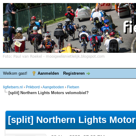
Welkom gast!
Aanmelden
Registreren
ligfietsers.nl
›
Prikbord
›
Aangeboden
›
Fietsen
[split] Northern Lights Motors velomobiel?
elde waardering is 0
[split] Northern Lights Moto