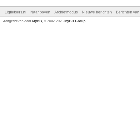
Ligfietsers.nl
Naar boven
Archiefmodus
Nieuwe berichten
Berichten va
Aangedreven door
MyBB
, © 2002-2026
MyBB Group
.