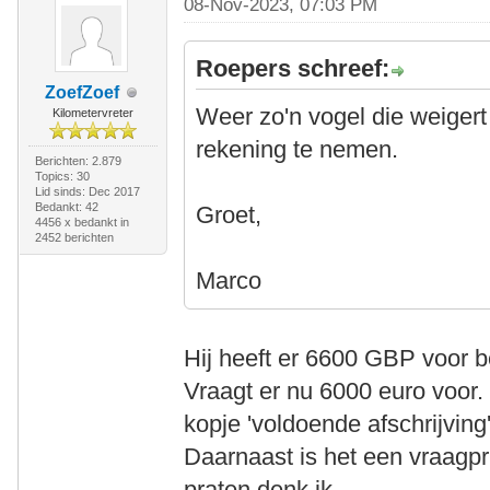
08-Nov-2023, 07:03 PM
Roepers schreef:
ZoefZoef
Weer zo'n vogel die weigert 
Kilometervreter
rekening te nemen.
Berichten: 2.879
Topics: 30
Lid sinds: Dec 2017
Bedankt: 42
Groet,
4456 x bedankt in
2452 berichten
Marco
Hij heeft er 6600 GBP voor b
Vraagt er nu 6000 euro voor. 
kopje 'voldoende afschrijving'
Daarnaast is het een vraagprij
praten denk ik.