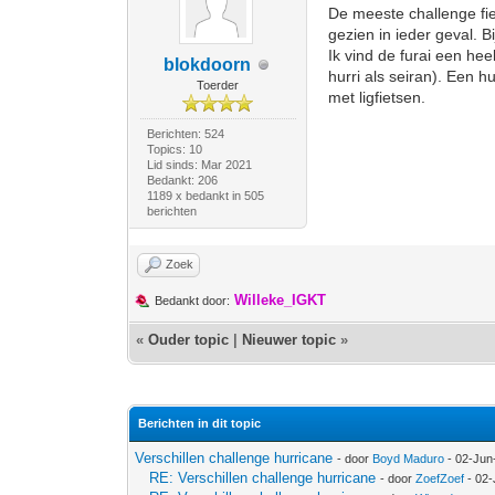
De meeste challenge fie
gezien in ieder geval. 
Ik vind de furai een heel
blokdoorn
hurri als seiran). Een 
Toerder
met ligfietsen.
Berichten: 524
Topics: 10
Lid sinds: Mar 2021
Bedankt: 206
1189 x bedankt in 505
berichten
Zoek
Willeke_IGKT
Bedankt door:
«
Ouder topic
|
Nieuwer topic
»
Berichten in dit topic
Verschillen challenge hurricane
- door
Boyd Maduro
- 02-Jun
RE: Verschillen challenge hurricane
- door
ZoefZoef
- 02-