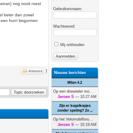
eiran) nog nooit roest
Gebruikersnaam:
veel beter dan zowel
et een hurri begonnen
Wachtwoord:
Mij onthouden
}
Antwoord
Nieuwe berichten
Milan 4.2
Op een driewieler mo...
Jeroen S
— 10:27 AM
Zijn er kogelkopjes
zonder speling? Zo ...
Op het Velomobilforu...
Jeroen S
— 10:19 AM