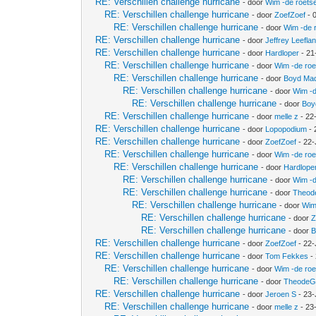
RE: Verschillen challenge hurricane
- door
Wim -de roets
RE: Verschillen challenge hurricane
- door
ZoefZoef
- 
RE: Verschillen challenge hurricane
- door
Wim -de 
RE: Verschillen challenge hurricane
- door
Jeffrey Leefla
RE: Verschillen challenge hurricane
- door
Hardloper
- 21
RE: Verschillen challenge hurricane
- door
Wim -de ro
RE: Verschillen challenge hurricane
- door
Boyd Ma
RE: Verschillen challenge hurricane
- door
Wim -d
RE: Verschillen challenge hurricane
- door
Boy
RE: Verschillen challenge hurricane
- door
melle z
- 22
RE: Verschillen challenge hurricane
- door
Lopopodium
- 
RE: Verschillen challenge hurricane
- door
ZoefZoef
- 22-
RE: Verschillen challenge hurricane
- door
Wim -de ro
RE: Verschillen challenge hurricane
- door
Hardlope
RE: Verschillen challenge hurricane
- door
Wim -d
RE: Verschillen challenge hurricane
- door
Theo
RE: Verschillen challenge hurricane
- door
Wim
RE: Verschillen challenge hurricane
- door
Z
RE: Verschillen challenge hurricane
- door
B
RE: Verschillen challenge hurricane
- door
ZoefZoef
- 22-
RE: Verschillen challenge hurricane
- door
Tom Fekkes
-
RE: Verschillen challenge hurricane
- door
Wim -de ro
RE: Verschillen challenge hurricane
- door
Theode
RE: Verschillen challenge hurricane
- door
Jeroen S
- 23-
RE: Verschillen challenge hurricane
- door
melle z
- 23