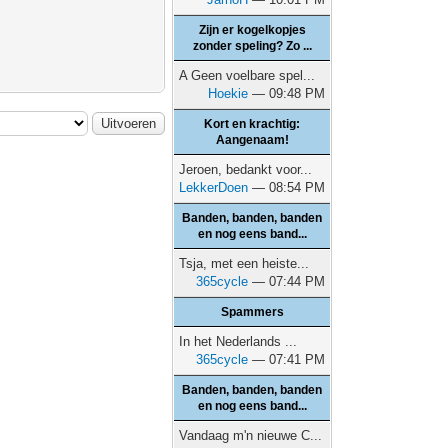
Zijn er kogelkopjes
zonder speling? Zo ...
A Geen voelbare spel...
Hoekie
— 09:48 PM
Kort en krachtig:
Aangenaam!
Jeroen, bedankt voor...
LekkerDoen
— 08:54 PM
Banden, banden, banden
en nog eens band...
Tsja, met een heiste...
365cycle
— 07:44 PM
Spammers
In het Nederlands ...
365cycle
— 07:41 PM
Banden, banden, banden
en nog eens band...
Vandaag m'n nieuwe C...