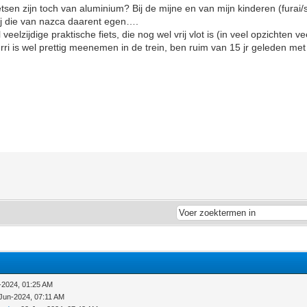
tsen zijn toch van aluminium? Bij de mijne en van mijn kinderen (furai/s
Bij die van nazca daarent egen….
 veelzijdige praktische fiets, die nog wel vrij vlot is (in veel opzichten 
hurri is wel prettig meenemen in de trein, ben ruim van 15 jr geleden m
-2024, 01:25 AM
Jun-2024, 07:11 AM