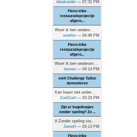
datakneder
— 07:31 PM
Flevo-trike
restauratieprojectje
afgero...
Wow! ik ben wedero...
renehin
— 04:48 PM
Flevo-trike
restauratieprojectje
afgero...
Wow! ik ben wederom ...
tiemen
— 04:14 PM
vork Challenge Taifun
demonteren
Kan haast niet ander...
ZoefZoef
— 03:29 PM
Zijn er kogelkopjes
zonder speling? Zo ...
A Zonder speling sta...
JarnoH
— 03:13 PM
Flevo-trike