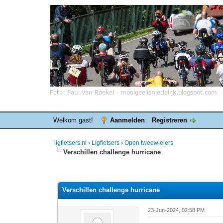
Welkom gast!
Aanmelden
Registreren
ligfietsers.nl
›
Ligfietsers
›
Open tweewielers
Verschillen challenge hurricane
0 stemmen - gemiddelde waardering is 0
1
2
3
4
5
Verschillen challenge hurricane
23-Jun-2024, 02:58 PM