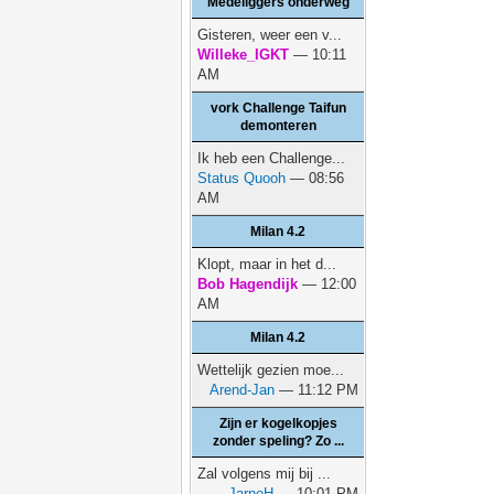
Medeliggers onderweg
Gisteren, weer een v...
Willeke_IGKT
— 10:11
AM
vork Challenge Taifun
demonteren
Ik heb een Challenge...
Status Quooh
— 08:56
AM
Milan 4.2
Klopt, maar in het d...
Bob Hagendijk
— 12:00
AM
Milan 4.2
Wettelijk gezien moe...
Arend-Jan
— 11:12 PM
Zijn er kogelkopjes
zonder speling? Zo ...
Zal volgens mij bij ...
JarnoH
— 10:01 PM