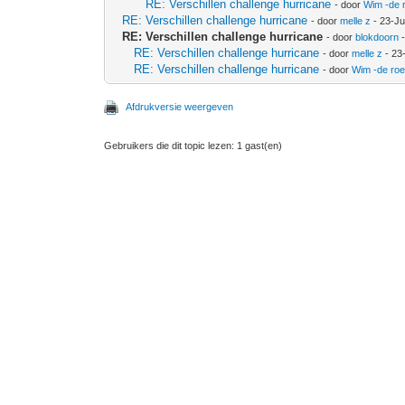
RE: Verschillen challenge hurricane
- door
Wim -de 
RE: Verschillen challenge hurricane
- door
melle z
- 23-J
RE: Verschillen challenge hurricane
- door
blokdoorn
-
RE: Verschillen challenge hurricane
- door
melle z
- 23
RE: Verschillen challenge hurricane
- door
Wim -de ro
Afdrukversie weergeven
Gebruikers die dit topic lezen: 1 gast(en)