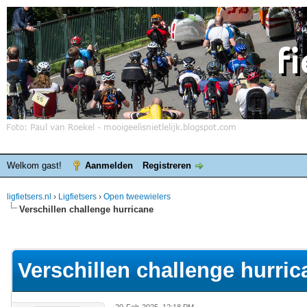
Welkom gast!
Aanmelden
Registreren
ligfietsers.nl
›
Ligfietsers
›
Open tweewielers
Verschillen challenge hurricane
elde waardering is 0
Verschillen challenge hurric