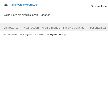
Afdrukversie weergeven
Ga naar locat
Gebruikers die dit topic lezen: 1 gast(en)
Ligfietsers.nl
Naar boven
Archiefmodus
Nieuwe berichten
Berichten va
Aangedreven door
MyBB
, © 2002-2026
MyBB Group
.