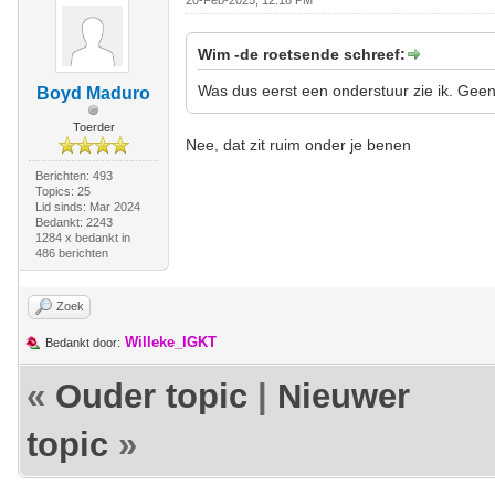
20-Feb-2025, 12:18 PM
Wim -de roetsende schreef:
Was dus eerst een onderstuur zie ik. Geen
Boyd Maduro
Toerder
Nee, dat zit ruim onder je benen
Berichten: 493
Topics: 25
Lid sinds: Mar 2024
Bedankt: 2243
1284 x bedankt in
486 berichten
Zoek
Willeke_IGKT
Bedankt door:
«
Ouder topic
|
Nieuwer
topic
»