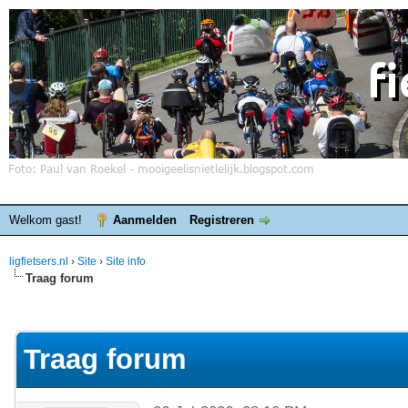
Welkom gast!
Aanmelden
Registreren
ligfietsers.nl
›
Site
›
Site info
Traag forum
elde waardering is 0
Traag forum