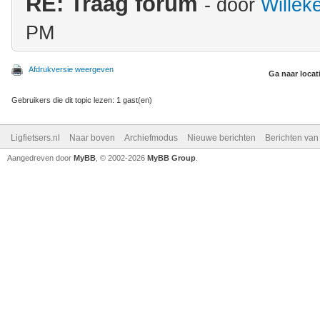
RE: Traag forum
- door
Willek
PM
Afdrukversie weergeven
Ga naar locat
Gebruikers die dit topic lezen: 1 gast(en)
Ligfietsers.nl
Naar boven
Archiefmodus
Nieuwe berichten
Berichten va
Aangedreven door
MyBB
, © 2002-2026
MyBB Group
.