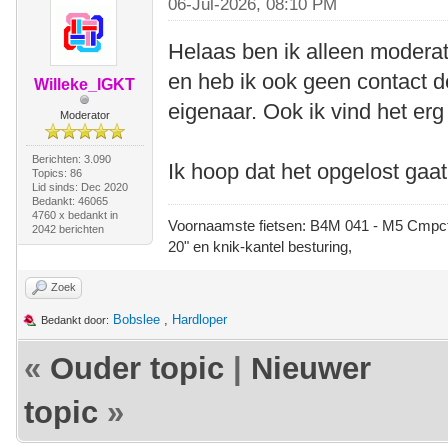
06-Jul-2026, 08:10 PM
Helaas ben ik alleen modera
en heb ik ook geen contact d
Willeke_IGKT
eigenaar. Ook ik vind het erg
Moderator
Berichten: 3.090
Ik hoop dat het opgelost gaa
Topics: 86
Lid sinds: Dec 2020
Bedankt: 46065
4760 x bedankt in
Voornaamste fietsen: B4M 041 - M5 Cmpct -
2042 berichten
20" en knik-kantel besturing,
Zoek
Bobslee
,
Hardloper
Bedankt door:
«
Ouder topic
|
Nieuwer
topic
»