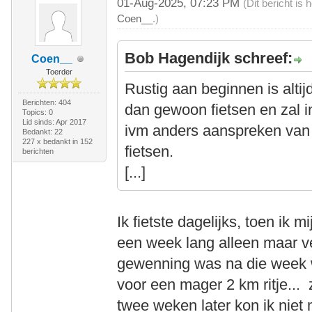
01-Aug-2025, 07:23 PM
(Dit bericht is
Coen__
.)
Bob Hagendijk schreef:
Coen__
Toerder
Rustig aan beginnen is alti
Berichten: 404
dan gewoon fietsen en zal i
Topics: 0
Lid sinds: Apr 2017
ivm anders aanspreken van s
Bedankt: 22
227 x bedankt in 152
fietsen.
berichten
[...]
Ik fietste dagelijks, toen ik 
een week lang alleen maar v
gewenning was na die week w
voor een mager 2 km ritje... 
twee weken later kon ik niet