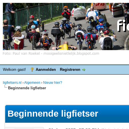
Welkom gast!
Aanmelden
Registreren
ligfietsers.nl
›
Algemeen
›
Nieuw hier?
Beginnende ligfietser
elde waardering is 0
Beginnende ligfietser