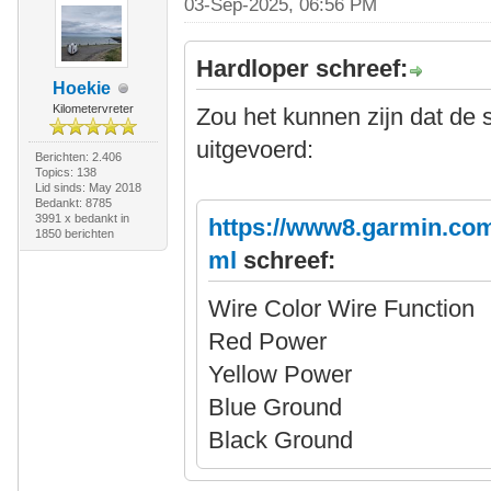
03-Sep-2025, 06:56 PM
Hardloper schreef:
Hoekie
Kilometervreter
Zou het kunnen zijn dat de 
uitgevoerd:
Berichten: 2.406
Topics: 138
Lid sinds: May 2018
Bedankt: 8785
3991 x bedankt in
https://www8.garmin.com
1850 berichten
ml
schreef:
Wire Color Wire Function
Red Power
Yellow Power
Blue Ground
Black Ground