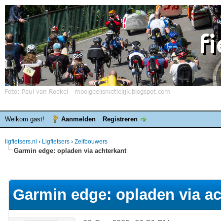
Welkom gast!
Aanmelden
Registreren
ligfietsers.nl
›
Ligfietsers
›
Zelfbouwers
Garmin edge: opladen via achterkant
elde waardering is 0
Garmin edge: opladen via ac