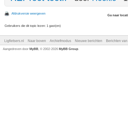
Afdrukversie weergeven
Ga naar locat
Gebruikers die dit topic lezen: 1 gast(en)
Ligfietsers.nl
Naar boven
Archiefmodus
Nieuwe berichten
Berichten va
Aangedreven door
MyBB
, © 2002-2026
MyBB Group
.