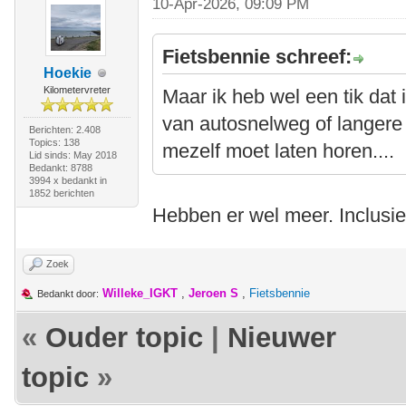
10-Apr-2026, 09:09 PM
Fietsbennie schreef:
Hoekie
Kilometervreter
Maar ik heb wel een tik dat 
van autosnelweg of langere 
Berichten: 2.408
Topics: 138
mezelf moet laten horen....
Lid sinds: May 2018
Bedankt: 8788
3994 x bedankt in
1852 berichten
Hebben er wel meer. Inclusi
Zoek
Willeke_IGKT
,
Jeroen S
,
Fietsbennie
Bedankt door:
«
Ouder topic
|
Nieuwer
topic
»