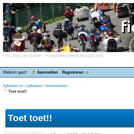
Welkom gast!
Aanmelden
Registreren
ligfietsers.nl
›
Ligfietsers
›
Velomobielen
Toet toet!!
elde waardering is 0
Toet toet!!