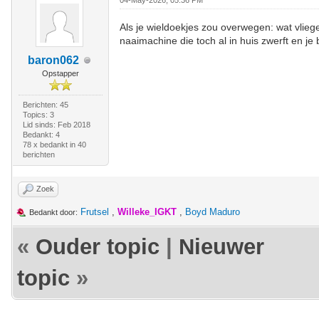
04-May-2026, 05:36 PM
Als je wieldoekjes zou overwegen: wat vlieg
naaimachine die toch al in huis zwerft en je 
baron062
Opstapper
Berichten: 45
Topics: 3
Lid sinds: Feb 2018
Bedankt: 4
78 x bedankt in 40
berichten
Zoek
Frutsel
,
Willeke_IGKT
,
Boyd Maduro
Bedankt door:
«
Ouder topic
|
Nieuwer
topic
»