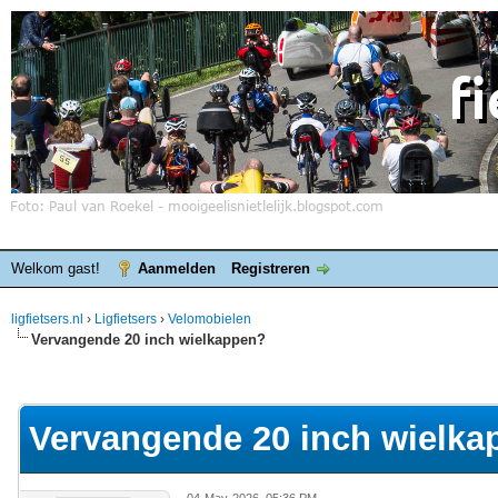
Welkom gast!
Aanmelden
Registreren
ligfietsers.nl
›
Ligfietsers
›
Velomobielen
Vervangende 20 inch wielkappen?
elde waardering is 0
Vervangende 20 inch wielka