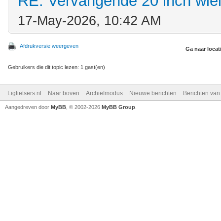
RE: Vervangende 20 inch wie
17-May-2026, 10:42 AM
Afdrukversie weergeven
Ga naar locat
Gebruikers die dit topic lezen: 1 gast(en)
Ligfietsers.nl
Naar boven
Archiefmodus
Nieuwe berichten
Berichten va
Aangedreven door
MyBB
, © 2002-2026
MyBB Group
.