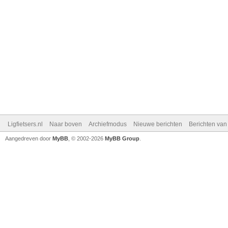
Ligfietsers.nl
Naar boven
Archiefmodus
Nieuwe berichten
Berichten va
Aangedreven door
MyBB
, © 2002-2026
MyBB Group
.