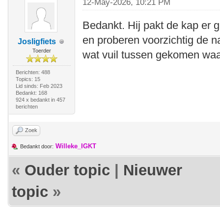
12-May-2026, 10:21 PM
Bedankt. Hij pakt de kap er
en proberen voorzichtig de na
Josligfiets
Toerder
wat vuil tussen gekomen waa
Berichten: 488
Topics: 15
Lid sinds: Feb 2023
Bedankt: 168
924 x bedankt in 457
berichten
Zoek
Willeke_IGKT
Bedankt door:
«
Ouder topic
|
Nieuwer
topic
»