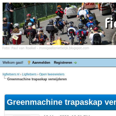
Welkom gast!
Aanmelden
Registreren
ligfietsers.nl
›
Ligfietsers
›
Open tweewielers
Greenmachine trapaskap verwijderen
elde waardering is 0
Greenmachine trapaskap ver