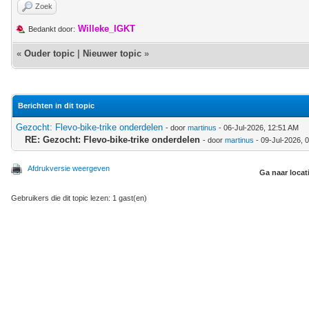
Zoek
Willeke_IGKT
Bedankt door:
«
Ouder topic
|
Nieuwer topic
»
Berichten in dit topic
Gezocht: Flevo-bike-trike onderdelen
- door
martinus
- 06-Jul-2026, 12:51 AM
RE: Gezocht: Flevo-bike-trike onderdelen
- door
martinus
- 09-Jul-2026, 
Afdrukversie weergeven
Ga naar locat
Gebruikers die dit topic lezen: 1 gast(en)