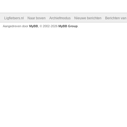
Ligfietsers.nl
Naar boven
Archiefmodus
Nieuwe berichten
Berichten va
Aangedreven door
MyBB
, © 2002-2026
MyBB Group
.