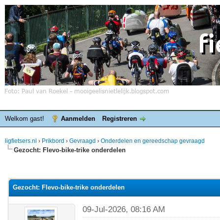
Welkom gast!
Aanmelden
Registreren
ligfietsers.nl
›
Prikbord
›
Gevraagd
›
Onderdelen en gereedschap gevraagd
Gezocht: Flevo-bike-trike onderdelen
elde waardering is 0
Gezocht: Flevo-bike-trike onderdelen
09-Jul-2026, 08:16 AM