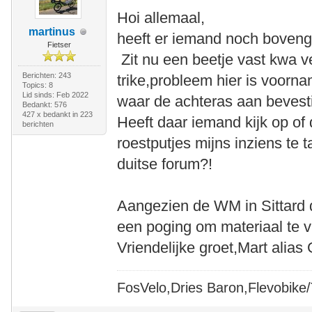
Hoi allemaal,
martinus
heeft er iemand noch boven
Fietser
Zit nu een beetje vast kwa 
Berichten: 243
trike,probleem hier is voorna
Topics: 8
Lid sinds: Feb 2022
waar de achteras aan bevesti
Bedankt: 576
427 x bedankt in 223
Heeft daar iemand kijk op of 
berichten
roestputjes mijns inziens te ta
duitse forum?!
Aangezien de WM in Sittard d
een poging om materiaal te v
Vriendelijke groet,Mart alias
FosVelo,Dries Baron,Flevobike/T