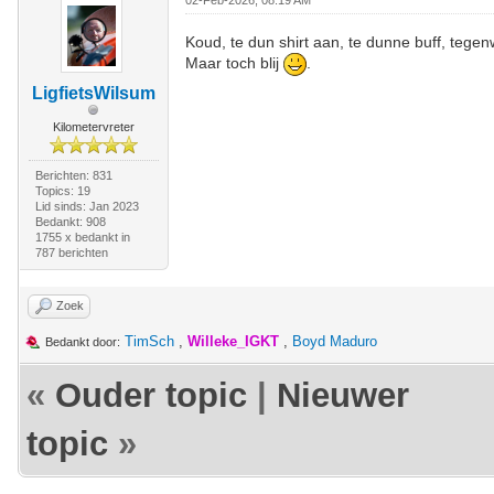
02-Feb-2026, 08:19 AM
Koud, te dun shirt aan, te dunne buff, tegenw
Maar toch blij
.
LigfietsWilsum
Kilometervreter
Berichten: 831
Topics: 19
Lid sinds: Jan 2023
Bedankt: 908
1755 x bedankt in
787 berichten
Zoek
TimSch
,
Willeke_IGKT
,
Boyd Maduro
Bedankt door:
«
Ouder topic
|
Nieuwer
topic
»