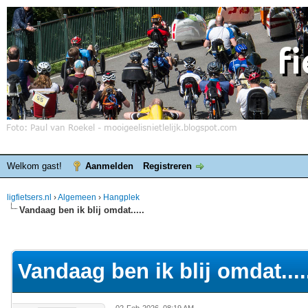
Welkom gast!
Aanmelden
Registreren
ligfietsers.nl
›
Algemeen
›
Hangplek
Vandaag ben ik blij omdat.....
elde waardering is 4.25
Vandaag ben ik blij omdat....