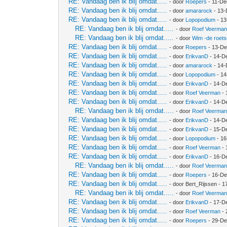
RE: Vandaag ben ik blij omdat.....
- door
Roepers
- 11-De
RE: Vandaag ben ik blij omdat.....
- door
amararock
- 13-
RE: Vandaag ben ik blij omdat.....
- door
Lopopodium
- 13
RE: Vandaag ben ik blij omdat.....
- door
Roef Veerma
RE: Vandaag ben ik blij omdat.....
- door
Wim -de roet
RE: Vandaag ben ik blij omdat.....
- door
Roepers
- 13-De
RE: Vandaag ben ik blij omdat.....
- door
ErikvanD
- 14-D
RE: Vandaag ben ik blij omdat.....
- door
amararock
- 14-
RE: Vandaag ben ik blij omdat.....
- door
Lopopodium
- 14
RE: Vandaag ben ik blij omdat.....
- door
ErikvanD
- 14-D
RE: Vandaag ben ik blij omdat.....
- door
Roef Veerman
- 
RE: Vandaag ben ik blij omdat.....
- door
ErikvanD
- 14-D
RE: Vandaag ben ik blij omdat.....
- door
Roef Veerma
RE: Vandaag ben ik blij omdat.....
- door
ErikvanD
- 14-D
RE: Vandaag ben ik blij omdat.....
- door
ErikvanD
- 15-D
RE: Vandaag ben ik blij omdat.....
- door
Lopopodium
- 16
RE: Vandaag ben ik blij omdat.....
- door
Roef Veerman
- 
RE: Vandaag ben ik blij omdat.....
- door
ErikvanD
- 16-D
RE: Vandaag ben ik blij omdat.....
- door
Roef Veerma
RE: Vandaag ben ik blij omdat.....
- door
Roepers
- 16-De
RE: Vandaag ben ik blij omdat.....
- door Bert_Rijssen - 
RE: Vandaag ben ik blij omdat.....
- door
Roef Veerma
RE: Vandaag ben ik blij omdat.....
- door
ErikvanD
- 17-D
RE: Vandaag ben ik blij omdat.....
- door
Roef Veerman
- 
RE: Vandaag ben ik blij omdat.....
- door
Roepers
- 29-De