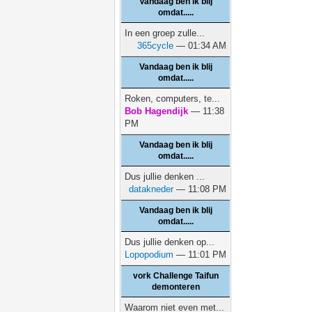
Vandaag ben ik blij
omdat.....
In een groep zulle...
365cycle
— 01:34 AM
Vandaag ben ik blij
omdat.....
Roken, computers, te...
Bob Hagendijk
— 11:38
PM
Vandaag ben ik blij
omdat.....
Dus jullie denken ...
datakneder
— 11:08 PM
Vandaag ben ik blij
omdat.....
Dus jullie denken op...
Lopopodium
— 11:01 PM
vork Challenge Taifun
demonteren
Waarom niet even met...