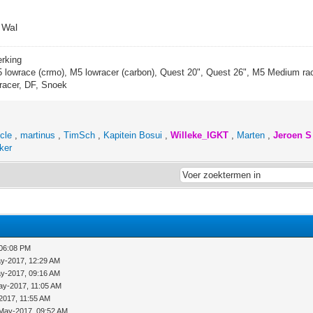
r Wal
erking
5 lowrace (crmo), M5 lowracer (carbon), Quest 20", Quest 26", M5 Medium rac
racer, DF, Snoek
cle
,
martinus
,
TimSch
,
Kapitein Bosui
,
Willeke_IGKT
,
Marten
,
Jeroen S
ker
 06:08 PM
y-2017, 12:29 AM
y-2017, 09:16 AM
ay-2017, 11:05 AM
2017, 11:55 AM
May-2017, 09:52 AM