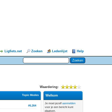
Ligfiets.net
Zoeken
Ledenlijst
Help
Waardering:
Topic Modes
Welkom
Je moet jezelf
aanmelden
#6.264
voor je een bericht kunt
plaatsen.