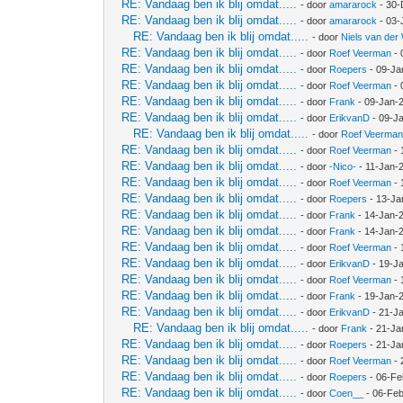
RE: Vandaag ben ik blij omdat.....
- door
amararock
- 30-
RE: Vandaag ben ik blij omdat.....
- door
amararock
- 03-
RE: Vandaag ben ik blij omdat.....
- door
Niels van der
RE: Vandaag ben ik blij omdat.....
- door
Roef Veerman
- 
RE: Vandaag ben ik blij omdat.....
- door
Roepers
- 09-Ja
RE: Vandaag ben ik blij omdat.....
- door
Roef Veerman
- 
RE: Vandaag ben ik blij omdat.....
- door
Frank
- 09-Jan-
RE: Vandaag ben ik blij omdat.....
- door
ErikvanD
- 09-J
RE: Vandaag ben ik blij omdat.....
- door
Roef Veerma
RE: Vandaag ben ik blij omdat.....
- door
Roef Veerman
- 
RE: Vandaag ben ik blij omdat.....
- door
-Nico-
- 11-Jan-
RE: Vandaag ben ik blij omdat.....
- door
Roef Veerman
- 
RE: Vandaag ben ik blij omdat.....
- door
Roepers
- 13-Ja
RE: Vandaag ben ik blij omdat.....
- door
Frank
- 14-Jan-
RE: Vandaag ben ik blij omdat.....
- door
Frank
- 14-Jan-
RE: Vandaag ben ik blij omdat.....
- door
Roef Veerman
- 
RE: Vandaag ben ik blij omdat.....
- door
ErikvanD
- 19-J
RE: Vandaag ben ik blij omdat.....
- door
Roef Veerman
- 
RE: Vandaag ben ik blij omdat.....
- door
Frank
- 19-Jan-
RE: Vandaag ben ik blij omdat.....
- door
ErikvanD
- 21-J
RE: Vandaag ben ik blij omdat.....
- door
Frank
- 21-Ja
RE: Vandaag ben ik blij omdat.....
- door
Roepers
- 21-Ja
RE: Vandaag ben ik blij omdat.....
- door
Roef Veerman
- 
RE: Vandaag ben ik blij omdat.....
- door
Roepers
- 06-Fe
RE: Vandaag ben ik blij omdat.....
- door
Coen__
- 06-Feb