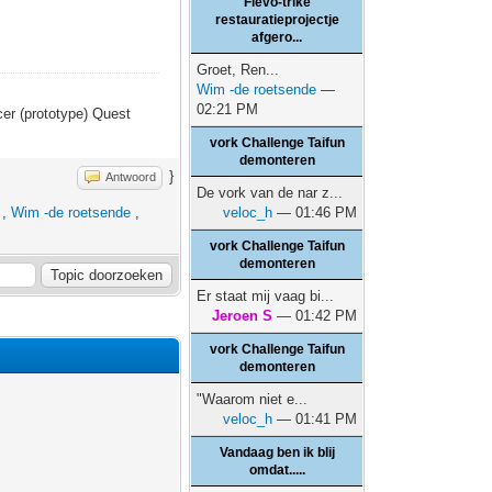
Flevo-trike
restauratieprojectje
afgero...
Groet, Ren...
Wim -de roetsende
—
02:21 PM
er (prototype) Quest
vork Challenge Taifun
demonteren
}
Antwoord
De vork van de nar z...
,
Wim -de roetsende
,
veloc_h
— 01:46 PM
vork Challenge Taifun
demonteren
Er staat mij vaag bi...
Jeroen S
— 01:42 PM
vork Challenge Taifun
demonteren
"Waarom niet e...
veloc_h
— 01:41 PM
Vandaag ben ik blij
omdat.....