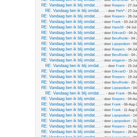
RE: Vandaag ben ik blij omdat.....
- door
Roepers
- 27-Ju
RE: Vandaag ben ik blij omdat.....
- door
PietV*
- 27-Ju
RE: Vandaag ben ik blij omdat.....
- door
Roepers
- 28-Ju
RE: Vandaag ben ik blij omdat.....
- door
Frank
- 03-Jul-2
RE: Vandaag ben ik blij omdat.....
- door
Hans58
- 04-Jul
RE: Vandaag ben ik blij omdat.....
- door
ErikvanD
- 04-Ju
RE: Vandaag ben ik blij omdat.....
- door
BeruRoniki
- 04-
RE: Vandaag ben ik blij omdat.....
- door
Lopopodium
- 04
RE: Vandaag ben ik blij omdat.....
- door
Roepers
- 04-Ju
RE: Vandaag ben ik blij omdat.....
- door
BeruRoniki
- 04-
RE: Vandaag ben ik blij omdat.....
- door
emgaron
- 15-Ju
RE: Vandaag ben ik blij omdat.....
- door
Frank
- 15-Ju
RE: Vandaag ben ik blij omdat.....
- door
ErikvanD
- 15-Ju
RE: Vandaag ben ik blij omdat.....
- door
Roepers
- 19-Ju
RE: Vandaag ben ik blij omdat.....
- door
BeruRoniki
- 20-
RE: Vandaag ben ik blij omdat.....
- door
Lopopodium
- 04
RE: Vandaag ben ik blij omdat.....
- door
Frank
- 05-Au
RE: Vandaag ben ik blij omdat.....
- door
Roepers
- 04-Au
RE: Vandaag ben ik blij omdat.....
- door
Frank
- 06-Aug-
RE: Vandaag ben ik blij omdat.....
- door
Frank
- 11-Aug-
RE: Vandaag ben ik blij omdat.....
- door
Lopopodium
- 14
RE: Vandaag ben ik blij omdat.....
- door
Lopopodium
- 21
RE: Vandaag ben ik blij omdat.....
- door
Roepers
- 21-Au
RE: Vandaag ben ik blij omdat.....
- door
Roepers
- 28-Au