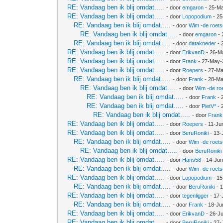
RE: Vandaag ben ik blij omdat.....
- door
emgaron
- 25-Ma
RE: Vandaag ben ik blij omdat.....
- door
Lopopodium
- 25
RE: Vandaag ben ik blij omdat.....
- door
Wim -de roet
RE: Vandaag ben ik blij omdat.....
- door
emgaron
- 
RE: Vandaag ben ik blij omdat.....
- door
datakneder
- 
RE: Vandaag ben ik blij omdat.....
- door
ErikvanD
- 26-M
RE: Vandaag ben ik blij omdat.....
- door
Frank
- 27-May-
RE: Vandaag ben ik blij omdat.....
- door
Roepers
- 27-Ma
RE: Vandaag ben ik blij omdat.....
- door
Frank
- 28-Ma
RE: Vandaag ben ik blij omdat.....
- door
Wim -de ro
RE: Vandaag ben ik blij omdat.....
- door
Frank
- 
RE: Vandaag ben ik blij omdat.....
- door
PietV*
- 
RE: Vandaag ben ik blij omdat.....
- door
Frank
RE: Vandaag ben ik blij omdat.....
- door
Roepers
- 11-Ju
RE: Vandaag ben ik blij omdat.....
- door
BeruRoniki
- 13-
RE: Vandaag ben ik blij omdat.....
- door
Wim -de roet
RE: Vandaag ben ik blij omdat.....
- door
BeruRoniki
RE: Vandaag ben ik blij omdat.....
- door
Hans58
- 14-Jun
RE: Vandaag ben ik blij omdat.....
- door
Wim -de roet
RE: Vandaag ben ik blij omdat.....
- door
Lopopodium
- 15
RE: Vandaag ben ik blij omdat.....
- door
BeruRoniki
- 
RE: Vandaag ben ik blij omdat.....
- door
tegenligger
- 17-
RE: Vandaag ben ik blij omdat.....
- door
Frank
- 18-Ju
RE: Vandaag ben ik blij omdat.....
- door
ErikvanD
- 26-J
RE: Vandaag ben ik blij omdat.....
- door
BeruRoniki
- 27-