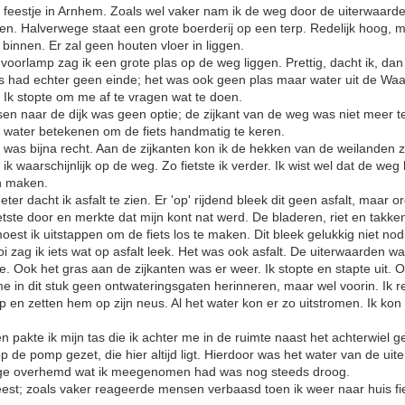
 feestje in Arnhem. Zoals wel vaker nam ik de weg door de uiterwaarde
etsen. Halverwege staat een grote boerderij op een terp. Redelijk hoog, 
 binnen. Er zal geen houten vloer in liggen.
voorlamp zag ik een grote plas op de weg liggen. Prettig, dacht ik, dan
 had echter geen einde; het was ook geen plas maar water uit de Waal
Ik stopte om me af te vragen wat te doen.
en naar de dijk was geen optie; de zijkant van de weg was niet meer 
m water betekenen om de fiets handmatig te keren.
j was bijna recht. Aan de zijkanten kon ik de hekken van de weilanden z
 ik waarschijnlijk op de weg. Zo fietste ik verder. Ik wist wel dat de weg h
on maken.
r dacht ik asfalt te zien. Er 'op' rijdend bleek dit geen asfalt, maar o
fietste door en merkte dat mijn kont nat werd. De bladeren, riet en tak
est ik uitstappen om de fiets los te maken. Dit bleek gelukkig niet nod
 zag ik iets wat op asfalt leek. Het was ook asfalt. De uiterwaarden w
e. Ook het gras aan de zijkanten was er weer. Ik stopte en stapte uit. O
me in dit stuk geen ontwateringsgaten herinneren, maar wel voorin. Ik 
p en zetten hem op zijn neus. Al het water kon er zo uitstromen. Ik kon 
 pakte ik mijn tas die ik achter me in de ruimte naast het achterwiel g
p de pomp gezet, die hier altijd ligt. Hierdoor was het water van de ui
oge overhemd wat ik meegenomen had was nog steeds droog.
eest; zoals vaker reageerde mensen verbaasd toen ik weer naar huis fiet