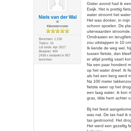
Gister avond had ik een
Ewijk. Het is prettig fi
water stroomt het water
Niels van der Wal
Het was donker; in mijn 
schoon spoelen. De plas
Kilometervreter
uiterwaarden stroomde. 
Omdraaien en terugfiets
Berichten: 1.230
zou uitstappen in 10 c
Topics: 16
Lid sinds: Apr 2017
Ik kende de weg wel, hi
Bedankt: 404
tussen fietste, dan bleef
2439 x bedankt in 957
er altijd prettig vaart k
berichten
Na een paar honderd mete
op het water dreef. Ik 
als het een berg werd mo
Na 100 meter takkenzooi
fietste weer op het drog
een laag water; ik kon 
gras, tilde hem achter o
Bij het feest aangekomen
was nat. De tas had ik o
tas gestroomd. Het dr
Het werd een gezellig f