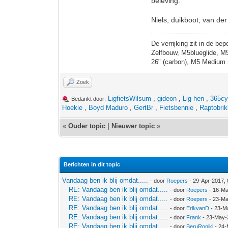
beleving.
Niels, duikboot, van de
De verrijking zit in de bep
Zelfbouw, M5blueglide, M
26" (carbon), M5 Medium 
Zoek
LigfietsWilsum
,
gideon
,
Lig-hen
,
365cy
Bedankt door:
Hoekie
,
Boyd Maduro
,
GertBr
,
Fietsbennie
,
Raptobrik
«
Ouder topic
|
Nieuwer topic
»
Berichten in dit topic
Vandaag ben ik blij omdat.....
- door
Roepers
- 29-Apr-2017,
RE: Vandaag ben ik blij omdat.....
- door
Roepers
- 16-Ma
RE: Vandaag ben ik blij omdat.....
- door
Roepers
- 23-Ma
RE: Vandaag ben ik blij omdat.....
- door
ErikvanD
- 23-M
RE: Vandaag ben ik blij omdat.....
- door
Frank
- 23-May-
RE: Vandaag ben ik blij omdat.....
- door
BeruRoniki
- 24-