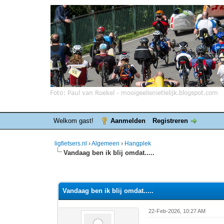
Welkom gast!
Aanmelden
Registreren
ligfietsers.nl
›
Algemeen
›
Hangplek
Vandaag ben ik blij omdat.....
8 stemmen - gemiddelde waardering is 4.25
1
2
3
4
5
Vandaag ben ik blij omdat.....
22-Feb-2026, 10:27 AM