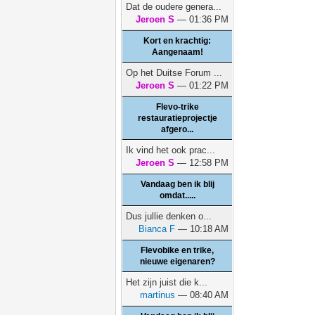
Dat de oudere genera...
Jeroen S
— 01:36 PM
Kort en krachtig:
Aangenaam!
Op het Duitse Forum ...
Jeroen S
— 01:22 PM
Flevo-trike
restauratieprojectje
afgero...
Ik vind het ook prac...
Jeroen S
— 12:58 PM
Vandaag ben ik blij
omdat.....
Dus jullie denken o...
Bianca F
— 10:18 AM
Flevobike en trike,
nieuwe eigenaren?
Het zijn juist die k...
martinus
— 08:40 AM