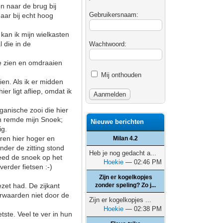
n naar de brug bij
Gebruikersnaam:
maar bij echt hoog
 kan ik mijn wielkasten
 die in de
Wachtwoord:
te zien en omdraaien
Mij onthouden
ien. Als ik er midden
ier ligt afliep, omdat ik
rganische zooi die hier
ken remde mijn Snoek;
Nieuwe berichten
ig.
aren hier hoger en
Milan 4.2
nder de zitting stond
Heb je nog gedacht a...
reed de snoek op het
Hoekie
— 02:46 PM
verder fietsen :-)
Zijn er kogelkopjes
ezet had. De zijkant
zonder speling? Zo j...
terwaarden niet door de
Zijn er kogelkopjes ...
Hoekie
— 02:38 PM
ste. Veel te ver in hun