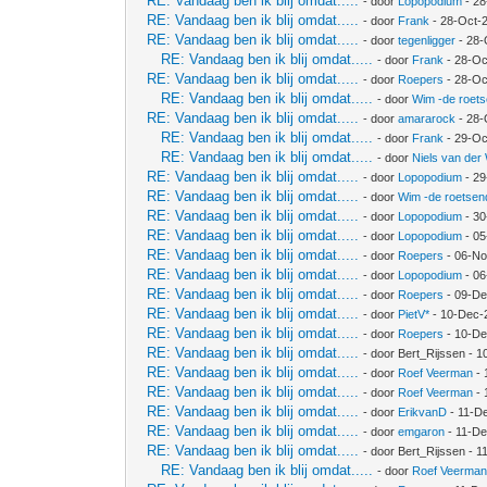
RE: Vandaag ben ik blij omdat.....
- door
Lopopodium
- 28
RE: Vandaag ben ik blij omdat.....
- door
Frank
- 28-Oct-
RE: Vandaag ben ik blij omdat.....
- door
tegenligger
- 28-
RE: Vandaag ben ik blij omdat.....
- door
Frank
- 28-Oc
RE: Vandaag ben ik blij omdat.....
- door
Roepers
- 28-Oc
RE: Vandaag ben ik blij omdat.....
- door
Wim -de roet
RE: Vandaag ben ik blij omdat.....
- door
amararock
- 28-
RE: Vandaag ben ik blij omdat.....
- door
Frank
- 29-Oc
RE: Vandaag ben ik blij omdat.....
- door
Niels van der
RE: Vandaag ben ik blij omdat.....
- door
Lopopodium
- 29
RE: Vandaag ben ik blij omdat.....
- door
Wim -de roetsen
RE: Vandaag ben ik blij omdat.....
- door
Lopopodium
- 30
RE: Vandaag ben ik blij omdat.....
- door
Lopopodium
- 05
RE: Vandaag ben ik blij omdat.....
- door
Roepers
- 06-No
RE: Vandaag ben ik blij omdat.....
- door
Lopopodium
- 06
RE: Vandaag ben ik blij omdat.....
- door
Roepers
- 09-De
RE: Vandaag ben ik blij omdat.....
- door
PietV*
- 10-Dec-
RE: Vandaag ben ik blij omdat.....
- door
Roepers
- 10-De
RE: Vandaag ben ik blij omdat.....
- door Bert_Rijssen - 
RE: Vandaag ben ik blij omdat.....
- door
Roef Veerman
- 
RE: Vandaag ben ik blij omdat.....
- door
Roef Veerman
- 
RE: Vandaag ben ik blij omdat.....
- door
ErikvanD
- 11-D
RE: Vandaag ben ik blij omdat.....
- door
emgaron
- 11-De
RE: Vandaag ben ik blij omdat.....
- door Bert_Rijssen - 
RE: Vandaag ben ik blij omdat.....
- door
Roef Veerma