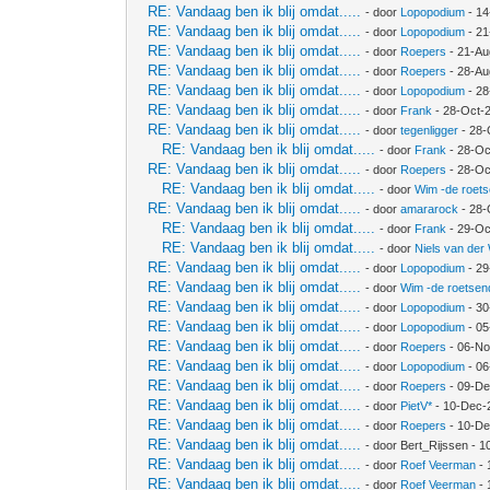
RE: Vandaag ben ik blij omdat.....
- door
Lopopodium
- 14
RE: Vandaag ben ik blij omdat.....
- door
Lopopodium
- 21
RE: Vandaag ben ik blij omdat.....
- door
Roepers
- 21-Au
RE: Vandaag ben ik blij omdat.....
- door
Roepers
- 28-Au
RE: Vandaag ben ik blij omdat.....
- door
Lopopodium
- 28
RE: Vandaag ben ik blij omdat.....
- door
Frank
- 28-Oct-
RE: Vandaag ben ik blij omdat.....
- door
tegenligger
- 28-
RE: Vandaag ben ik blij omdat.....
- door
Frank
- 28-Oc
RE: Vandaag ben ik blij omdat.....
- door
Roepers
- 28-Oc
RE: Vandaag ben ik blij omdat.....
- door
Wim -de roet
RE: Vandaag ben ik blij omdat.....
- door
amararock
- 28-
RE: Vandaag ben ik blij omdat.....
- door
Frank
- 29-Oc
RE: Vandaag ben ik blij omdat.....
- door
Niels van der
RE: Vandaag ben ik blij omdat.....
- door
Lopopodium
- 29
RE: Vandaag ben ik blij omdat.....
- door
Wim -de roetsen
RE: Vandaag ben ik blij omdat.....
- door
Lopopodium
- 30
RE: Vandaag ben ik blij omdat.....
- door
Lopopodium
- 05
RE: Vandaag ben ik blij omdat.....
- door
Roepers
- 06-No
RE: Vandaag ben ik blij omdat.....
- door
Lopopodium
- 06
RE: Vandaag ben ik blij omdat.....
- door
Roepers
- 09-De
RE: Vandaag ben ik blij omdat.....
- door
PietV*
- 10-Dec-
RE: Vandaag ben ik blij omdat.....
- door
Roepers
- 10-De
RE: Vandaag ben ik blij omdat.....
- door Bert_Rijssen - 
RE: Vandaag ben ik blij omdat.....
- door
Roef Veerman
- 
RE: Vandaag ben ik blij omdat.....
- door
Roef Veerman
- 