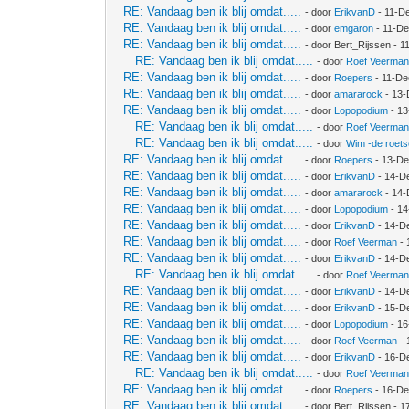
RE: Vandaag ben ik blij omdat.....
- door
ErikvanD
- 11-D
RE: Vandaag ben ik blij omdat.....
- door
emgaron
- 11-De
RE: Vandaag ben ik blij omdat.....
- door Bert_Rijssen - 
RE: Vandaag ben ik blij omdat.....
- door
Roef Veerma
RE: Vandaag ben ik blij omdat.....
- door
Roepers
- 11-De
RE: Vandaag ben ik blij omdat.....
- door
amararock
- 13-
RE: Vandaag ben ik blij omdat.....
- door
Lopopodium
- 13
RE: Vandaag ben ik blij omdat.....
- door
Roef Veerma
RE: Vandaag ben ik blij omdat.....
- door
Wim -de roet
RE: Vandaag ben ik blij omdat.....
- door
Roepers
- 13-De
RE: Vandaag ben ik blij omdat.....
- door
ErikvanD
- 14-D
RE: Vandaag ben ik blij omdat.....
- door
amararock
- 14-
RE: Vandaag ben ik blij omdat.....
- door
Lopopodium
- 14
RE: Vandaag ben ik blij omdat.....
- door
ErikvanD
- 14-D
RE: Vandaag ben ik blij omdat.....
- door
Roef Veerman
- 
RE: Vandaag ben ik blij omdat.....
- door
ErikvanD
- 14-D
RE: Vandaag ben ik blij omdat.....
- door
Roef Veerma
RE: Vandaag ben ik blij omdat.....
- door
ErikvanD
- 14-D
RE: Vandaag ben ik blij omdat.....
- door
ErikvanD
- 15-D
RE: Vandaag ben ik blij omdat.....
- door
Lopopodium
- 16
RE: Vandaag ben ik blij omdat.....
- door
Roef Veerman
- 
RE: Vandaag ben ik blij omdat.....
- door
ErikvanD
- 16-D
RE: Vandaag ben ik blij omdat.....
- door
Roef Veerma
RE: Vandaag ben ik blij omdat.....
- door
Roepers
- 16-De
RE: Vandaag ben ik blij omdat.....
- door Bert_Rijssen - 