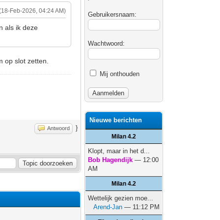
(18-Feb-2026, 04:24 AM)
Gebruikersnaam:
 als ik deze
Wachtwoord:
 op slot zetten.
Mij onthouden
Nieuwe berichten
}
Antwoord
Milan 4.2
Klopt, maar in het d...
Bob Hagendijk
— 12:00
AM
Milan 4.2
Wettelijk gezien moe...
Arend-Jan
— 11:12 PM