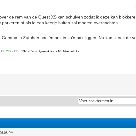
 over de rem van de Quest XS kan schuiven zodat ik deze kan blokkeren
 parkeren of als ie een keerje buiten zal moeten overnachten.
 Gamma in Zutphen had 'm ook in zo'n bak liggen. Nu kan ik ook de vm
- DF
282
- DFxl 137 - Rans Dynamik Pro - M5 MinimalBike
 06:08 PM