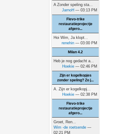
A Zonder speling sta...
JarnoH
— 03:13 PM
Flevo-trike
restauratieprojectje
afgero...
Hoi Wim, Ja klopt...
renehin
— 03:00 PM
Milan 4.2
Heb je nog gedacht a...
Hoekie
— 02:46 PM
Zijn er kogelkopjes
zonder speling? Zo j...
A. Zijn er kogelkopj...
Hoekie
— 02:38 PM
Flevo-trike
restauratieprojectje
afgero...
Groet, Ren...
Wim -de roetsende
—
02:21 PM