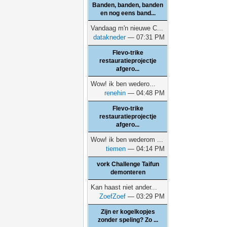
Banden, banden, banden
en nog eens band...
Vandaag m'n nieuwe C...
datakneder
— 07:31 PM
Flevo-trike
restauratieprojectje
afgero...
Wow! ik ben wedero...
renehin
— 04:48 PM
Flevo-trike
restauratieprojectje
afgero...
Wow! ik ben wederom ...
tiemen
— 04:14 PM
vork Challenge Taifun
demonteren
Kan haast niet ander...
ZoefZoef
— 03:29 PM
Zijn er kogelkopjes
zonder speling? Zo ...