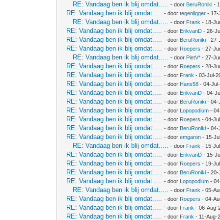
RE: Vandaag ben ik blij omdat.....
- door
BeruRoniki
- 
RE: Vandaag ben ik blij omdat.....
- door
tegenligger
- 17-
RE: Vandaag ben ik blij omdat.....
- door
Frank
- 18-Ju
RE: Vandaag ben ik blij omdat.....
- door
ErikvanD
- 26-J
RE: Vandaag ben ik blij omdat.....
- door
BeruRoniki
- 27-
RE: Vandaag ben ik blij omdat.....
- door
Roepers
- 27-Ju
RE: Vandaag ben ik blij omdat.....
- door
PietV*
- 27-Ju
RE: Vandaag ben ik blij omdat.....
- door
Roepers
- 28-Ju
RE: Vandaag ben ik blij omdat.....
- door
Frank
- 03-Jul-2
RE: Vandaag ben ik blij omdat.....
- door
Hans58
- 04-Jul
RE: Vandaag ben ik blij omdat.....
- door
ErikvanD
- 04-Ju
RE: Vandaag ben ik blij omdat.....
- door
BeruRoniki
- 04-
RE: Vandaag ben ik blij omdat.....
- door
Lopopodium
- 04
RE: Vandaag ben ik blij omdat.....
- door
Roepers
- 04-Ju
RE: Vandaag ben ik blij omdat.....
- door
BeruRoniki
- 04-
RE: Vandaag ben ik blij omdat.....
- door
emgaron
- 15-Ju
RE: Vandaag ben ik blij omdat.....
- door
Frank
- 15-Ju
RE: Vandaag ben ik blij omdat.....
- door
ErikvanD
- 15-Ju
RE: Vandaag ben ik blij omdat.....
- door
Roepers
- 19-Ju
RE: Vandaag ben ik blij omdat.....
- door
BeruRoniki
- 20-
RE: Vandaag ben ik blij omdat.....
- door
Lopopodium
- 04
RE: Vandaag ben ik blij omdat.....
- door
Frank
- 05-Au
RE: Vandaag ben ik blij omdat.....
- door
Roepers
- 04-Au
RE: Vandaag ben ik blij omdat.....
- door
Frank
- 06-Aug-
RE: Vandaag ben ik blij omdat.....
- door
Frank
- 11-Aug-