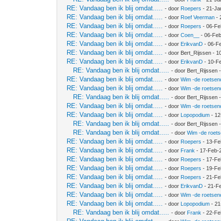
RE: Vandaag ben ik blij omdat.....
- door
Roepers
- 21-Ja
RE: Vandaag ben ik blij omdat.....
- door
Roef Veerman
- 
RE: Vandaag ben ik blij omdat.....
- door
Roepers
- 06-Fe
RE: Vandaag ben ik blij omdat.....
- door
Coen__
- 06-Feb
RE: Vandaag ben ik blij omdat.....
- door
ErikvanD
- 06-F
RE: Vandaag ben ik blij omdat.....
- door Bert_Rijssen - 
RE: Vandaag ben ik blij omdat.....
- door
ErikvanD
- 10-F
RE: Vandaag ben ik blij omdat.....
- door Bert_Rijssen
RE: Vandaag ben ik blij omdat.....
- door
Wim -de roetsen
RE: Vandaag ben ik blij omdat.....
- door
Wim -de roetsen
RE: Vandaag ben ik blij omdat.....
- door Bert_Rijssen
RE: Vandaag ben ik blij omdat.....
- door
Wim -de roetsen
RE: Vandaag ben ik blij omdat.....
- door
Lopopodium
- 12
RE: Vandaag ben ik blij omdat.....
- door Bert_Rijssen
RE: Vandaag ben ik blij omdat.....
- door
Wim -de roet
RE: Vandaag ben ik blij omdat.....
- door
Roepers
- 13-Fe
RE: Vandaag ben ik blij omdat.....
- door
Frank
- 17-Feb-
RE: Vandaag ben ik blij omdat.....
- door
Roepers
- 17-Fe
RE: Vandaag ben ik blij omdat.....
- door
Roepers
- 19-Fe
RE: Vandaag ben ik blij omdat.....
- door
Roepers
- 21-Fe
RE: Vandaag ben ik blij omdat.....
- door
ErikvanD
- 21-F
RE: Vandaag ben ik blij omdat.....
- door
Wim -de roetsen
RE: Vandaag ben ik blij omdat.....
- door
Lopopodium
- 21
RE: Vandaag ben ik blij omdat.....
- door
Frank
- 22-Fe