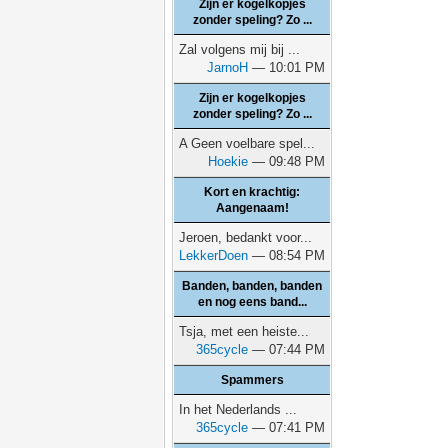
Zijn er kogelkopjes
zonder speling? Zo ...
Zal volgens mij bij ...
JarnoH
— 10:01 PM
Zijn er kogelkopjes
zonder speling? Zo ...
A Geen voelbare spel...
Hoekie
— 09:48 PM
Kort en krachtig:
Aangenaam!
Jeroen, bedankt voor...
LekkerDoen
— 08:54 PM
Banden, banden, banden
en nog eens band...
Tsja, met een heiste...
365cycle
— 07:44 PM
Spammers
In het Nederlands ...
365cycle
— 07:41 PM