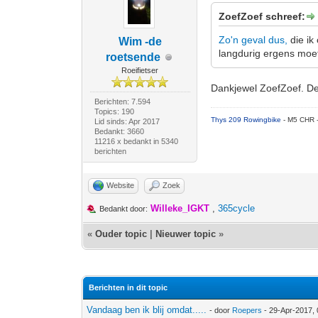
ZoefZoef schreef:
Zo'n geval dus,
die ik
Wim -de
langdurig ergens moet
roetsende
Roeifietser
Dankjewel ZoefZoef. De
Berichten: 7.594
Topics: 190
Thys 209 Rowingbike
- M5 CHR 
Lid sinds: Apr 2017
Bedankt: 3660
11216 x bedankt in 5340
berichten
Website
Zoek
Willeke_IGKT
,
365cycle
Bedankt door:
«
Ouder topic
|
Nieuwer topic
»
Berichten in dit topic
Vandaag ben ik blij omdat.....
- door
Roepers
- 29-Apr-2017,