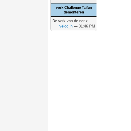
vork Challenge Taifun
demonteren
De vork van de nar z...
veloc_h
— 01:46 PM