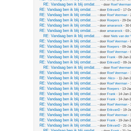
RE: Vandaag ben ik blij omdat.....
- door
Roef Veerma
RE: Vandaag ben ik blij omdat.....
- door
ErikvanD
- 17-D
RE: Vandaag ben ik blij omdat.....
- door
Roef Veerman
- 
RE: Vandaag ben ik blij omdat.....
- door
Roepers
- 29-De
RE: Vandaag ben ik blij omdat.....
- door
amararock
- 30-
RE: Vandaag ben ik blij omdat.....
- door
amararock
- 03-
RE: Vandaag ben ik blij omdat.....
- door
Niels van der
RE: Vandaag ben ik blij omdat.....
- door
Roef Veerman
- 
RE: Vandaag ben ik blij omdat.....
- door
Roepers
- 09-Ja
RE: Vandaag ben ik blij omdat.....
- door
Roef Veerman
- 
RE: Vandaag ben ik blij omdat.....
- door
Frank
- 09-Jan-
RE: Vandaag ben ik blij omdat.....
- door
ErikvanD
- 09-J
RE: Vandaag ben ik blij omdat.....
- door
Roef Veerma
RE: Vandaag ben ik blij omdat.....
- door
Roef Veerman
- 
RE: Vandaag ben ik blij omdat.....
- door
-Nico-
- 11-Jan-
RE: Vandaag ben ik blij omdat.....
- door
Roef Veerman
- 
RE: Vandaag ben ik blij omdat.....
- door
Roepers
- 13-Ja
RE: Vandaag ben ik blij omdat.....
- door
Frank
- 14-Jan-
RE: Vandaag ben ik blij omdat.....
- door
Frank
- 14-Jan-
RE: Vandaag ben ik blij omdat.....
- door
Roef Veerman
- 
RE: Vandaag ben ik blij omdat.....
- door
ErikvanD
- 19-J
RE: Vandaag ben ik blij omdat.....
- door
Roef Veerman
- 
RE: Vandaag ben ik blij omdat.....
- door
Frank
- 19-Jan-
RE: Vandaag ben ik blij omdat.....
- door
ErikvanD
- 21-J
RE: Vandaag ben ik blij omdat.....
- door
Frank
- 21-Ja