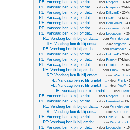
RE: Vandaag ben ik blij omdat.....
- door
Roepers
- 16-Ma
RE: Vandaag ben ik blij omdat.....
- door
Roepers
- 23-Ma
RE: Vandaag ben ik blij omdat.....
- door
ErikvanD
- 23-M
RE: Vandaag ben ik blij omdat.....
- door
Frank
- 23-May-
RE: Vandaag ben ik blij omdat.....
- door
BeruRoniki
- 24-
RE: Vandaag ben ik blij omdat.....
- door
emgaron
- 25-Ma
RE: Vandaag ben ik blij omdat.....
- door
Lopopodium
- 25
RE: Vandaag ben ik blij omdat.....
- door
Wim -de roet
RE: Vandaag ben ik blij omdat.....
- door
emgaron
- 
RE: Vandaag ben ik blij omdat.....
- door
datakneder
- 
RE: Vandaag ben ik blij omdat.....
- door
ErikvanD
- 26-M
RE: Vandaag ben ik blij omdat.....
- door
Frank
- 27-May-
RE: Vandaag ben ik blij omdat.....
- door
Roepers
- 27-Ma
RE: Vandaag ben ik blij omdat.....
- door
Frank
- 28-Ma
RE: Vandaag ben ik blij omdat.....
- door
Wim -de ro
RE: Vandaag ben ik blij omdat.....
- door
Frank
- 
RE: Vandaag ben ik blij omdat.....
- door
PietV*
- 
RE: Vandaag ben ik blij omdat.....
- door
Frank
RE: Vandaag ben ik blij omdat.....
- door
Roepers
- 11-Ju
RE: Vandaag ben ik blij omdat.....
- door
BeruRoniki
- 13-
RE: Vandaag ben ik blij omdat.....
- door
Wim -de roet
RE: Vandaag ben ik blij omdat.....
- door
BeruRoniki
RE: Vandaag ben ik blij omdat.....
- door
Hans58
- 14-Jun
RE: Vandaag ben ik blij omdat.....
- door
Wim -de roet
RE: Vandaag ben ik blij omdat.....
- door
Lopopodium
- 15