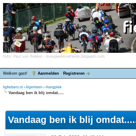
Welkom gast!
Aanmelden
Registreren
ligfietsers.nl
›
Algemeen
›
Hangplek
Vandaag ben ik blij omdat.....
elde waardering is 4.25
Vandaag ben ik blij omdat....