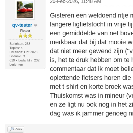
26-Feb-2026, 11:48 AM
Gisteren een weldoend ritje 
langere ligfietstocht in vrije
qv-tester
Fietser
een gemiddelde van net bove
merkbaar dat bij dat mooie 
Berichten: 233
Topics: 4
dat niet meer gewend zijn ("
Lid sinds: Oct 2023
Bedankt: 3
is, het te druk hebben om te
619 x bedankt in 232
berichten
commentaar dat ik moet belle
oplettende fietsers horen die r
met t-shirt en korte broek wa
Thuiskomst was in mineur (v
en ze ligt nu ook nog in het 
dag was ik jammer genoeg nie
Zoek