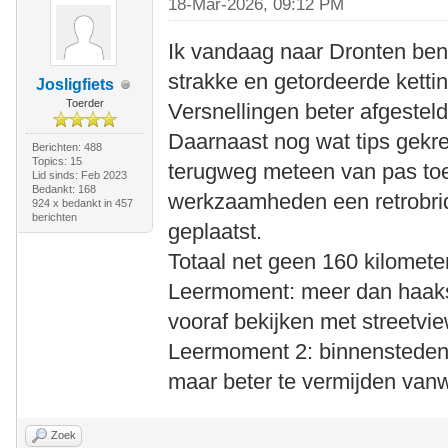
18-Mar-2026, 09:12 PM
Ik vandaag naar Dronten ben 
strakke en getordeerde kett
Josligfiets
Toerder
Versnellingen beter afgestel
Daarnaast nog wat tips gekr
Berichten: 488
Topics: 15
terugweg meteen van pas toe
Lid sinds: Feb 2023
Bedankt: 168
werkzaamheden een retrobri
924 x bedankt in 457
berichten
geplaatst.
Totaal net geen 160 kilomete
Leermoment: meer dan haaks
vooraf bekijken met streetvi
Leermoment 2: binnensteden
maar beter te vermijden va
Zoek