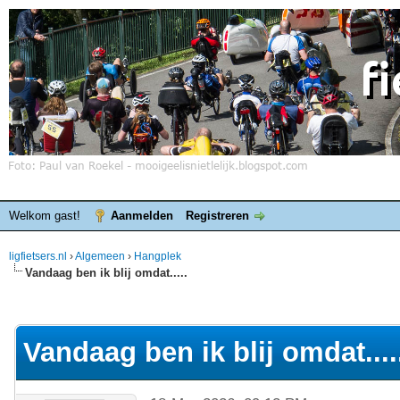
Welkom gast!
Aanmelden
Registreren
ligfietsers.nl
›
Algemeen
›
Hangplek
Vandaag ben ik blij omdat.....
elde waardering is 4.25
Vandaag ben ik blij omdat....