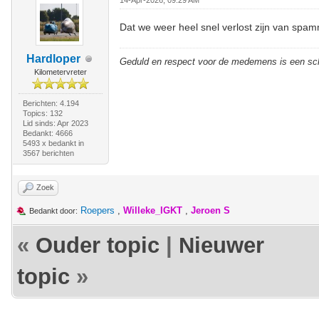
14-Apr-2026, 09:29 AM
Dat we weer heel snel verlost zijn van sp
Hardloper
Geduld en respect voor de medemens is een sc
Kilometervreter
Berichten: 4.194
Topics: 132
Lid sinds: Apr 2023
Bedankt: 4666
5493 x bedankt in
3567 berichten
Zoek
Roepers
,
Willeke_IGKT
,
Jeroen S
Bedankt door:
«
Ouder topic
|
Nieuwer
topic
»