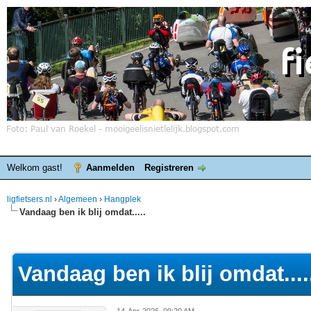
Welkom gast!
Aanmelden
Registreren
ligfietsers.nl
›
Algemeen
›
Hangplek
Vandaag ben ik blij omdat.....
elde waardering is 4.25
Vandaag ben ik blij omdat....