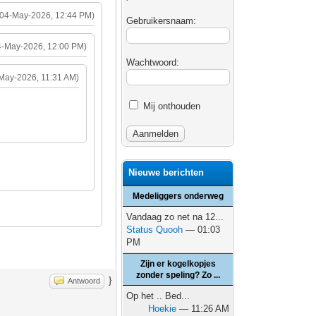
(04-May-2026, 12:44 PM)
Gebruikersnaam:
4-May-2026, 12:00 PM)
Wachtwoord:
May-2026, 11:31 AM)
Mij onthouden
Nieuwe berichten
Medeliggers onderweg
Vandaag zo net na 12...
Status Quooh
— 01:03
PM
Zijn er kogelkopjes
zonder speling? Zo ...
}
Antwoord
Op het .. Bed...
Hoekie
— 11:26 AM