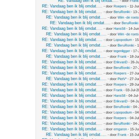
RE: Vandaag ben ik blij omdat.....
- door
Frank
RE: Vandaag ben ik blij omdat.....
- door
Roepers
- 11-Ju
RE: Vandaag ben ik blij omdat.....
- door
BeruRoniki
- 13-
RE: Vandaag ben ik blij omdat.....
- door
Wim -de roet
RE: Vandaag ben ik blij omdat.....
- door
BeruRoniki
RE: Vandaag ben ik blij omdat.....
- door
Hans58
- 14-Jun
RE: Vandaag ben ik blij omdat.....
- door
Wim -de roet
RE: Vandaag ben ik blij omdat.....
- door
Lopopodium
- 15
RE: Vandaag ben ik blij omdat.....
- door
BeruRoniki
- 
RE: Vandaag ben ik blij omdat.....
- door
tegenligger
- 17-
RE: Vandaag ben ik blij omdat.....
- door
Frank
- 18-Ju
RE: Vandaag ben ik blij omdat.....
- door
ErikvanD
- 26-J
RE: Vandaag ben ik blij omdat.....
- door
BeruRoniki
- 27-
RE: Vandaag ben ik blij omdat.....
- door
Roepers
- 27-Ju
RE: Vandaag ben ik blij omdat.....
- door
PietV*
- 27-Ju
RE: Vandaag ben ik blij omdat.....
- door
Roepers
- 28-Ju
RE: Vandaag ben ik blij omdat.....
- door
Frank
- 03-Jul-2
RE: Vandaag ben ik blij omdat.....
- door
Hans58
- 04-Jul
RE: Vandaag ben ik blij omdat.....
- door
ErikvanD
- 04-Ju
RE: Vandaag ben ik blij omdat.....
- door
BeruRoniki
- 04-
RE: Vandaag ben ik blij omdat.....
- door
Lopopodium
- 04
RE: Vandaag ben ik blij omdat.....
- door
Roepers
- 04-Ju
RE: Vandaag ben ik blij omdat.....
- door
BeruRoniki
- 04-
RE: Vandaag ben ik blij omdat.....
- door
emgaron
- 15-Ju
RE: Vandaag ben ik blij omdat.....
- door
Frank
- 15-Ju