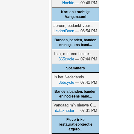
Hoekie
— 09:48 PM
Kort en krachtig:
Aangenaam!
Jeroen, bedankt voor...
LekkerDoen
— 08:54 PM
Banden, banden, banden
en nog eens band...
Tsja, met een heiste...
365cycle
— 07:44 PM
Spammers
In het Nederlands ...
365cycle
— 07:41 PM
Banden, banden, banden
en nog eens band...
Vandaag m'n nieuwe C...
datakneder
— 07:31 PM
Flevo-trike
restauratieprojectje
afgero...