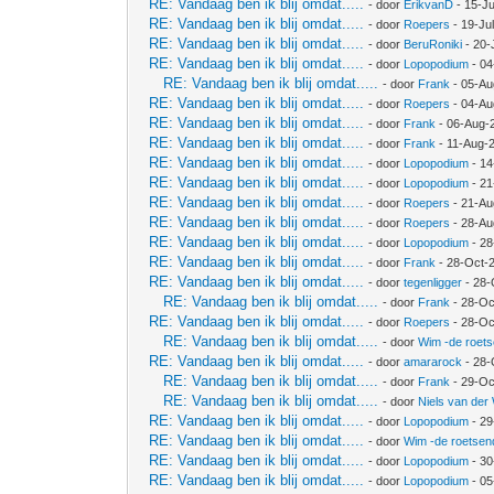
RE: Vandaag ben ik blij omdat.....
- door
ErikvanD
- 15-Ju
RE: Vandaag ben ik blij omdat.....
- door
Roepers
- 19-Ju
RE: Vandaag ben ik blij omdat.....
- door
BeruRoniki
- 20-
RE: Vandaag ben ik blij omdat.....
- door
Lopopodium
- 04
RE: Vandaag ben ik blij omdat.....
- door
Frank
- 05-Au
RE: Vandaag ben ik blij omdat.....
- door
Roepers
- 04-Au
RE: Vandaag ben ik blij omdat.....
- door
Frank
- 06-Aug-
RE: Vandaag ben ik blij omdat.....
- door
Frank
- 11-Aug-
RE: Vandaag ben ik blij omdat.....
- door
Lopopodium
- 14
RE: Vandaag ben ik blij omdat.....
- door
Lopopodium
- 21
RE: Vandaag ben ik blij omdat.....
- door
Roepers
- 21-Au
RE: Vandaag ben ik blij omdat.....
- door
Roepers
- 28-Au
RE: Vandaag ben ik blij omdat.....
- door
Lopopodium
- 28
RE: Vandaag ben ik blij omdat.....
- door
Frank
- 28-Oct-
RE: Vandaag ben ik blij omdat.....
- door
tegenligger
- 28-
RE: Vandaag ben ik blij omdat.....
- door
Frank
- 28-Oc
RE: Vandaag ben ik blij omdat.....
- door
Roepers
- 28-Oc
RE: Vandaag ben ik blij omdat.....
- door
Wim -de roet
RE: Vandaag ben ik blij omdat.....
- door
amararock
- 28-
RE: Vandaag ben ik blij omdat.....
- door
Frank
- 29-Oc
RE: Vandaag ben ik blij omdat.....
- door
Niels van der
RE: Vandaag ben ik blij omdat.....
- door
Lopopodium
- 29
RE: Vandaag ben ik blij omdat.....
- door
Wim -de roetsen
RE: Vandaag ben ik blij omdat.....
- door
Lopopodium
- 30
RE: Vandaag ben ik blij omdat.....
- door
Lopopodium
- 05