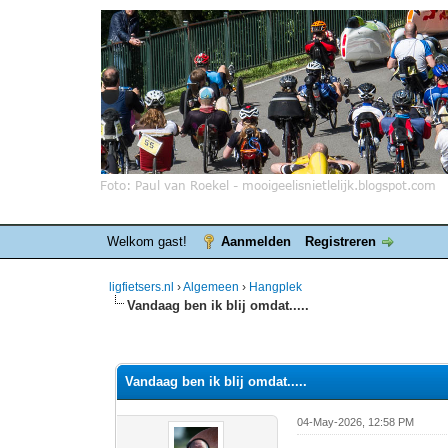
Welkom gast!
Aanmelden
Registreren
ligfietsers.nl
›
Algemeen
›
Hangplek
Vandaag ben ik blij omdat.....
8 stemmen - gemiddelde waardering is 4.25
1
2
3
4
5
Vandaag ben ik blij omdat.....
04-May-2026, 12:58 PM