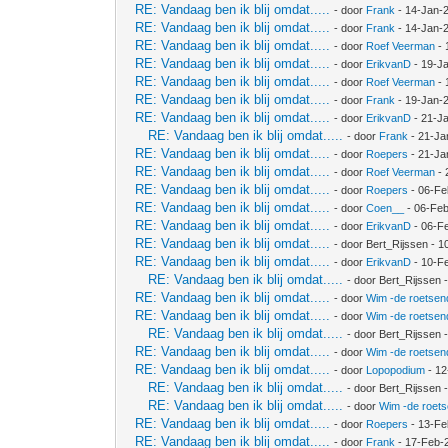
RE: Vandaag ben ik blij omdat.....
- door
Frank
- 14-Jan-
RE: Vandaag ben ik blij omdat.....
- door
Frank
- 14-Jan-
RE: Vandaag ben ik blij omdat.....
- door
Roef Veerman
- 
RE: Vandaag ben ik blij omdat.....
- door
ErikvanD
- 19-J
RE: Vandaag ben ik blij omdat.....
- door
Roef Veerman
- 
RE: Vandaag ben ik blij omdat.....
- door
Frank
- 19-Jan-
RE: Vandaag ben ik blij omdat.....
- door
ErikvanD
- 21-J
RE: Vandaag ben ik blij omdat.....
- door
Frank
- 21-Ja
RE: Vandaag ben ik blij omdat.....
- door
Roepers
- 21-Ja
RE: Vandaag ben ik blij omdat.....
- door
Roef Veerman
- 
RE: Vandaag ben ik blij omdat.....
- door
Roepers
- 06-Fe
RE: Vandaag ben ik blij omdat.....
- door
Coen__
- 06-Feb
RE: Vandaag ben ik blij omdat.....
- door
ErikvanD
- 06-F
RE: Vandaag ben ik blij omdat.....
- door Bert_Rijssen - 
RE: Vandaag ben ik blij omdat.....
- door
ErikvanD
- 10-F
RE: Vandaag ben ik blij omdat.....
- door Bert_Rijssen
RE: Vandaag ben ik blij omdat.....
- door
Wim -de roetsen
RE: Vandaag ben ik blij omdat.....
- door
Wim -de roetsen
RE: Vandaag ben ik blij omdat.....
- door Bert_Rijssen
RE: Vandaag ben ik blij omdat.....
- door
Wim -de roetsen
RE: Vandaag ben ik blij omdat.....
- door
Lopopodium
- 12
RE: Vandaag ben ik blij omdat.....
- door Bert_Rijssen
RE: Vandaag ben ik blij omdat.....
- door
Wim -de roet
RE: Vandaag ben ik blij omdat.....
- door
Roepers
- 13-Fe
RE: Vandaag ben ik blij omdat.....
- door
Frank
- 17-Feb-