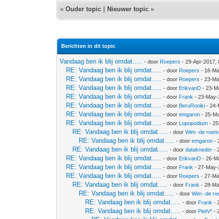
«
Ouder topic
|
Nieuwer topic
»
Berichten in dit topic
Vandaag ben ik blij omdat.....
- door
Roepers
- 29-Apr-2017,
RE: Vandaag ben ik blij omdat.....
- door
Roepers
- 16-Ma
RE: Vandaag ben ik blij omdat.....
- door
Roepers
- 23-Ma
RE: Vandaag ben ik blij omdat.....
- door
ErikvanD
- 23-M
RE: Vandaag ben ik blij omdat.....
- door
Frank
- 23-May-
RE: Vandaag ben ik blij omdat.....
- door
BeruRoniki
- 24-
RE: Vandaag ben ik blij omdat.....
- door
emgaron
- 25-Ma
RE: Vandaag ben ik blij omdat.....
- door
Lopopodium
- 25
RE: Vandaag ben ik blij omdat.....
- door
Wim -de roet
RE: Vandaag ben ik blij omdat.....
- door
emgaron
- 
RE: Vandaag ben ik blij omdat.....
- door
datakneder
- 
RE: Vandaag ben ik blij omdat.....
- door
ErikvanD
- 26-M
RE: Vandaag ben ik blij omdat.....
- door
Frank
- 27-May-
RE: Vandaag ben ik blij omdat.....
- door
Roepers
- 27-Ma
RE: Vandaag ben ik blij omdat.....
- door
Frank
- 28-Ma
RE: Vandaag ben ik blij omdat.....
- door
Wim -de ro
RE: Vandaag ben ik blij omdat.....
- door
Frank
- 
RE: Vandaag ben ik blij omdat.....
- door
PietV*
- 