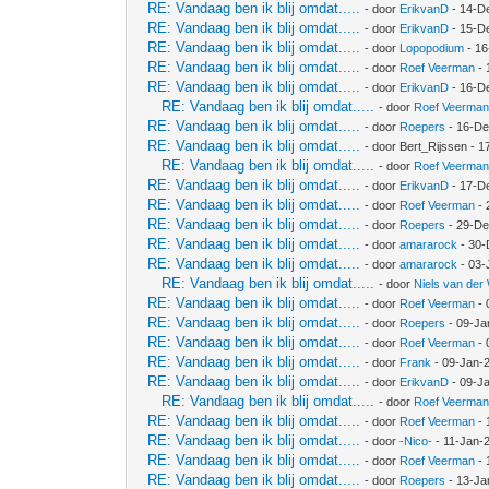
RE: Vandaag ben ik blij omdat.....
- door
ErikvanD
- 14-D
RE: Vandaag ben ik blij omdat.....
- door
ErikvanD
- 15-D
RE: Vandaag ben ik blij omdat.....
- door
Lopopodium
- 16
RE: Vandaag ben ik blij omdat.....
- door
Roef Veerman
- 
RE: Vandaag ben ik blij omdat.....
- door
ErikvanD
- 16-D
RE: Vandaag ben ik blij omdat.....
- door
Roef Veerma
RE: Vandaag ben ik blij omdat.....
- door
Roepers
- 16-De
RE: Vandaag ben ik blij omdat.....
- door Bert_Rijssen - 
RE: Vandaag ben ik blij omdat.....
- door
Roef Veerma
RE: Vandaag ben ik blij omdat.....
- door
ErikvanD
- 17-D
RE: Vandaag ben ik blij omdat.....
- door
Roef Veerman
- 
RE: Vandaag ben ik blij omdat.....
- door
Roepers
- 29-De
RE: Vandaag ben ik blij omdat.....
- door
amararock
- 30-
RE: Vandaag ben ik blij omdat.....
- door
amararock
- 03-
RE: Vandaag ben ik blij omdat.....
- door
Niels van der
RE: Vandaag ben ik blij omdat.....
- door
Roef Veerman
- 
RE: Vandaag ben ik blij omdat.....
- door
Roepers
- 09-Ja
RE: Vandaag ben ik blij omdat.....
- door
Roef Veerman
- 
RE: Vandaag ben ik blij omdat.....
- door
Frank
- 09-Jan-
RE: Vandaag ben ik blij omdat.....
- door
ErikvanD
- 09-J
RE: Vandaag ben ik blij omdat.....
- door
Roef Veerma
RE: Vandaag ben ik blij omdat.....
- door
Roef Veerman
- 
RE: Vandaag ben ik blij omdat.....
- door
-Nico-
- 11-Jan-
RE: Vandaag ben ik blij omdat.....
- door
Roef Veerman
- 
RE: Vandaag ben ik blij omdat.....
- door
Roepers
- 13-Ja