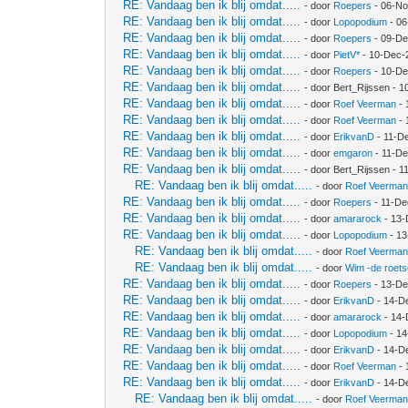
RE: Vandaag ben ik blij omdat.....
- door
Roepers
- 06-No
RE: Vandaag ben ik blij omdat.....
- door
Lopopodium
- 06
RE: Vandaag ben ik blij omdat.....
- door
Roepers
- 09-De
RE: Vandaag ben ik blij omdat.....
- door
PietV*
- 10-Dec-
RE: Vandaag ben ik blij omdat.....
- door
Roepers
- 10-De
RE: Vandaag ben ik blij omdat.....
- door Bert_Rijssen - 
RE: Vandaag ben ik blij omdat.....
- door
Roef Veerman
- 
RE: Vandaag ben ik blij omdat.....
- door
Roef Veerman
- 
RE: Vandaag ben ik blij omdat.....
- door
ErikvanD
- 11-D
RE: Vandaag ben ik blij omdat.....
- door
emgaron
- 11-De
RE: Vandaag ben ik blij omdat.....
- door Bert_Rijssen - 
RE: Vandaag ben ik blij omdat.....
- door
Roef Veerma
RE: Vandaag ben ik blij omdat.....
- door
Roepers
- 11-De
RE: Vandaag ben ik blij omdat.....
- door
amararock
- 13-
RE: Vandaag ben ik blij omdat.....
- door
Lopopodium
- 13
RE: Vandaag ben ik blij omdat.....
- door
Roef Veerma
RE: Vandaag ben ik blij omdat.....
- door
Wim -de roet
RE: Vandaag ben ik blij omdat.....
- door
Roepers
- 13-De
RE: Vandaag ben ik blij omdat.....
- door
ErikvanD
- 14-D
RE: Vandaag ben ik blij omdat.....
- door
amararock
- 14-
RE: Vandaag ben ik blij omdat.....
- door
Lopopodium
- 14
RE: Vandaag ben ik blij omdat.....
- door
ErikvanD
- 14-D
RE: Vandaag ben ik blij omdat.....
- door
Roef Veerman
- 
RE: Vandaag ben ik blij omdat.....
- door
ErikvanD
- 14-D
RE: Vandaag ben ik blij omdat.....
- door
Roef Veerma