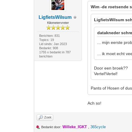
Wim -de roetsende s
LigfietsWilsum
LigfietsWilsum sch
Kilometervreter
datakneder schre
Berichten: 831
Topics: 19
... mijn eerste pr
Lid sinds: Jan 2023
Bedankt: 908
1755 x bedankt in 787
... ik moet echt ve
berichten
Door een broek??
Vertel!Vertel!
Pants of Hosen of d
Ach so!
Zoek
Willeke_IGKT
,
365cycle
Bedankt door: