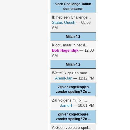
vork Challenge Taifun
demonteren
Ik heb een Challenge...
Status Quooh
— 08:56
AM
Milan 4.2
Klopt, maar in het d...
Bob Hagendijk
— 12:00
AM
Milan 4.2
Wettelijk gezien moe...
Arend-Jan
— 11:12 PM
Zijn er kogelkopjes
zonder speling? Zo ...
Zal volgens mij bij ...
JarnoH
— 10:01 PM
Zijn er kogelkopjes
zonder speling? Zo ...
A Geen voelbare spel...