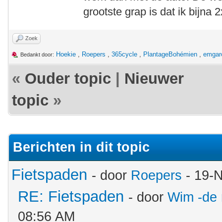
grootste grap is dat ik bijna 2
Zoek
Hoekie
,
Roepers
,
365cycle
,
PlantageBohémien
,
emgar
Bedankt door:
«
Ouder topic
|
Nieuwer
topic
»
Berichten in dit topic
Fietspaden
- door
Roepers
- 19-
RE: Fietspaden
- door
Wim -de 
08:56 AM