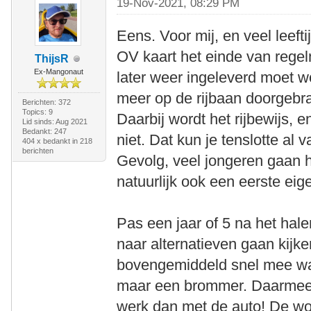
19-Nov-2021, 08:29 PM
Eens. Voor mij, en veel leeft
OV kaart het einde van regelm
ThijsR
Ex-Mangonaut
later weer ingeleverd moet 
meer op de rijbaan doorgebra
Berichten: 372
Topics: 9
Daarbij wordt het rijbewijs, e
Lid sinds: Aug 2021
Bedankt: 247
niet. Dat kun je tenslotte al v
404 x bedankt in 218
berichten
Gevolg, veel jongeren gaan h
natuurlijk ook een eerste eige
Pas een jaar of 5 na het hale
naar alternatieven gaan kijken
bovengemiddeld snel mee was
maar een brommer. Daarmee w
werk dan met de auto! De w