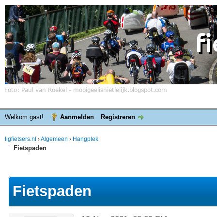
Welkom gast!
Aanmelden
Registreren
ligfietsers.nl
›
Algemeen
›
Hangplek
Fietspaden
elde waardering is 0
Fietspaden