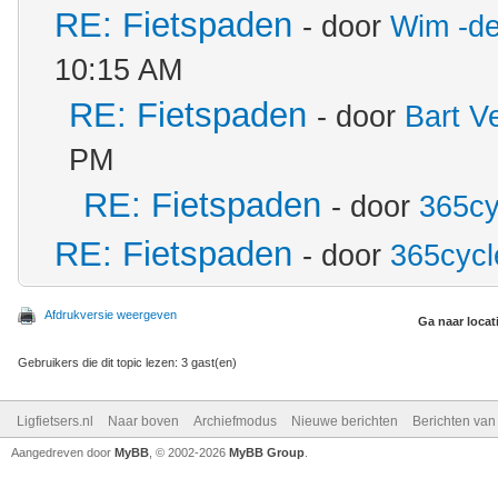
RE: Fietspaden
- door
Wim -de
10:15 AM
RE: Fietspaden
- door
Bart V
PM
RE: Fietspaden
- door
365cy
RE: Fietspaden
- door
365cycl
Afdrukversie weergeven
Ga naar locat
Gebruikers die dit topic lezen: 3 gast(en)
Ligfietsers.nl
Naar boven
Archiefmodus
Nieuwe berichten
Berichten va
Aangedreven door
MyBB
, © 2002-2026
MyBB Group
.