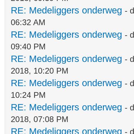
RE: Medeliggers onderweg
- 
06:32 AM
RE: Medeliggers onderweg
- 
09:40 PM
RE: Medeliggers onderweg
- 
2018, 10:20 PM
RE: Medeliggers onderweg
- 
10:24 PM
RE: Medeliggers onderweg
- 
2018, 07:08 PM
RE: Medeliggers onderweg
- 