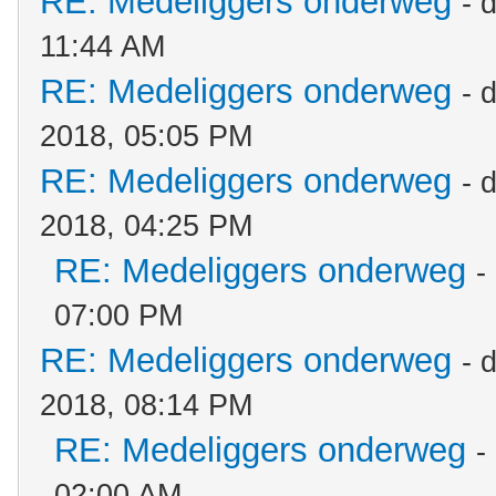
RE: Medeliggers onderweg
- 
11:44 AM
RE: Medeliggers onderweg
- 
2018, 05:05 PM
RE: Medeliggers onderweg
- 
2018, 04:25 PM
RE: Medeliggers onderweg
-
07:00 PM
RE: Medeliggers onderweg
- 
2018, 08:14 PM
RE: Medeliggers onderweg
-
02:00 AM