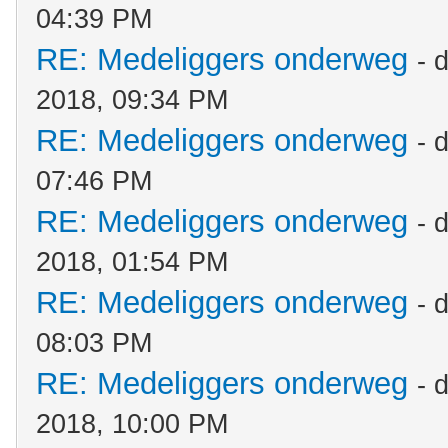
04:39 PM
RE: Medeliggers onderweg
- 
2018, 09:34 PM
RE: Medeliggers onderweg
- 
07:46 PM
RE: Medeliggers onderweg
- 
2018, 01:54 PM
RE: Medeliggers onderweg
- 
08:03 PM
RE: Medeliggers onderweg
- 
2018, 10:00 PM