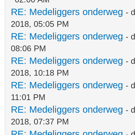
RE: Medeliggers onderweg
- 
2018, 05:05 PM
RE: Medeliggers onderweg
- 
08:06 PM
RE: Medeliggers onderweg
- 
2018, 10:18 PM
RE: Medeliggers onderweg
- 
11:01 PM
RE: Medeliggers onderweg
- 
2018, 07:37 PM
RE: Medeliggers onderweg
- 