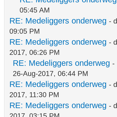
05:45 AM
RE: Medeliggers onderweg
- 
09:05 PM
RE: Medeliggers onderweg
- 
2017, 06:26 PM
RE: Medeliggers onderweg
-
26-Aug-2017, 06:44 PM
RE: Medeliggers onderweg
- 
2017, 11:30 PM
RE: Medeliggers onderweg
- 
2017, 03:15 PM