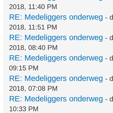
2018, 11:40 PM
RE: Medeliggers onderweg
- 
2018, 11:51 PM
RE: Medeliggers onderweg
- 
2018, 08:40 PM
RE: Medeliggers onderweg
- 
09:15 PM
RE: Medeliggers onderweg
- 
2018, 07:08 PM
RE: Medeliggers onderweg
- 
10:33 PM