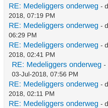
RE: Medeliggers onderweg
- 
2018, 07:19 PM
RE: Medeliggers onderweg
- 
06:29 PM
RE: Medeliggers onderweg
- 
2018, 02:41 PM
RE: Medeliggers onderweg
-
03-Jul-2018, 07:56 PM
RE: Medeliggers onderweg
- 
2018, 02:11 PM
RE: Medeliggers onderweg
- 