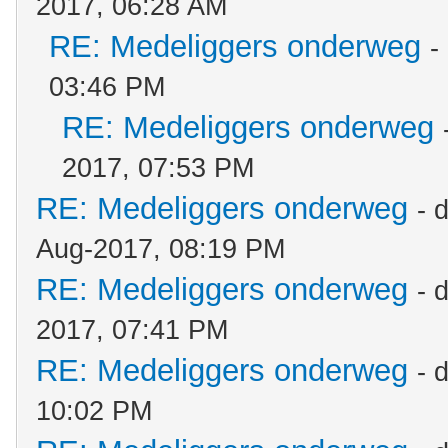
2017, 06:28 AM
RE: Medeliggers onderweg
-
03:46 PM
RE: Medeliggers onderweg
2017, 07:53 PM
RE: Medeliggers onderweg
- 
Aug-2017, 08:19 PM
RE: Medeliggers onderweg
- 
2017, 07:41 PM
RE: Medeliggers onderweg
- 
10:02 PM