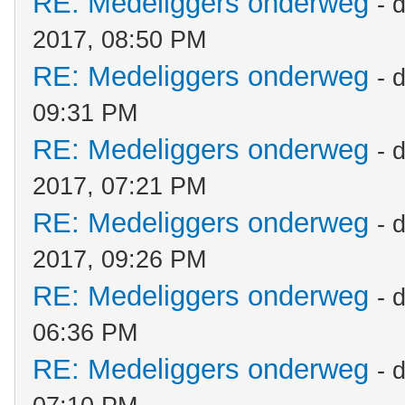
RE: Medeliggers onderweg
- 
2017, 08:50 PM
RE: Medeliggers onderweg
- 
09:31 PM
RE: Medeliggers onderweg
- 
2017, 07:21 PM
RE: Medeliggers onderweg
- 
2017, 09:26 PM
RE: Medeliggers onderweg
- 
06:36 PM
RE: Medeliggers onderweg
- 